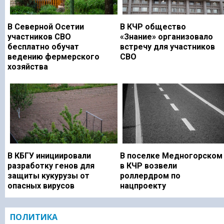
В Северной Осетии
В КЧР общество
участников СВО
«Знание» организовало
бесплатно обучат
встречу для участников
ведению фермерского
СВО
хозяйства
В КБГУ инициировали
В поселке Медногорском
разработку генов для
в КЧР возвели
защиты кукурузы от
роллердром по
опасных вирусов
нацпроекту
ПОЛИТИКА