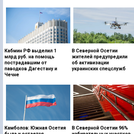
Кабмин РФ выделил 1
В Северной Осетии
млрд руб. на помощь
жителей предупредили
пострадавшим от
об активизации
паводков Дагестану и
украинских спецслужб
Чечне
Камболов: Южная Осетия
В Северной Осетии 96%
была и остается
избирательных участков