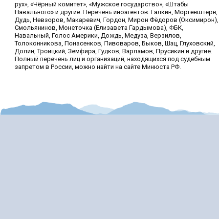
рух», «Чёрный комитет», «Мужское государство», «Штабы
Навального» и другие. Перечень иноагентов: Галкин, Моргенштерн,
Дудь, Невзоров, Макаревич, Гордон, Мирон Фёдоров (Оксимирон),
Смольянинов, Монеточка (Елизавета Гардымова), ФБК,
Навальный, Голос Америки, Дождь, Медуза, Верзилов,
Толоконникова, Понасенков, Пивоваров, Быков, Шац, Глуховский,
Долин, Троицкий, Земфира, Гудков, Варламов, Прусикин и другие.
Полный перечень лиц и организаций, находящихся под судебным
запретом в России, можно найти на сайте Минюста РФ.