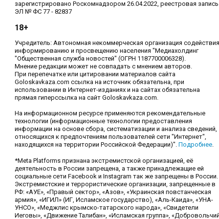
зарегистрировано Роскомнадзором 26.04.2022, реестровая запись
ЭЛ № ФС 77 - 82837
18+
Учредитель: Автономная некоммерческая организация содействи
информированию и просвещению населения "Медиахолдинг
"Общественная служба новостей" (ОГРН 1187700006328).
Мнение редакции может не совпадать с мнением авторов.
При перепечатке или цитировании материалов сайта
Goloskavkaza.com ссылка на источник обязательна, при
использовании в Интернет-изданиях и на сайтах обязательна
прямая гиперссылка на сайт Goloskavkaza.com.
На информационном ресурсе применяются рекомендательные
технологии (информационные технологии предоставления
информации на основе сбора, систематизации и анализа сведений,
относящихся к предпочтениям пользователей сети "Интернет",
находящихся на территории Российской Федерации)".
Подробнее
.
*Meta Platforms признана экстремистской организацией, её
деятельность в России запрещена, а также принадлежащие ей
социальные сети Facebook и Instagram так же запрещены в России.
Экстремистские и террористические организации, запрещенные в
РФ: «АУЕ», «Правый сектор», «Азов», «Украинская повстанческая
армия», «ИГИЛ» (ИГ, Исламское государство), «Аль-Каида», «УНА-
УНСО», «Меджлис крымско-татарского народа», «Свидетели
Иеговы», «Движение Талибан», «Исламская группа», «Добровольчи