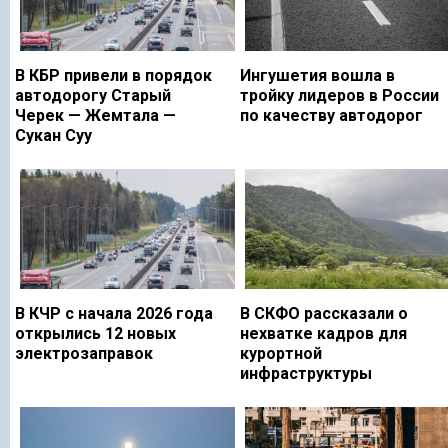
В КБР привели в порядок
Ингушетия вошла в
автодорогу Старый
тройку лидеров в России
Черек — Жемтала —
по качеству автодорог
Сукан Суу
В КЧР с начала 2026 года
В СКФО рассказали о
открылись 12 новых
нехватке кадров для
электрозаправок
курортной
инфраструктуры