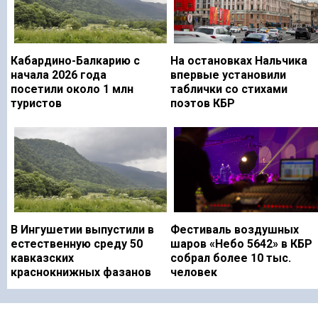
Кабардино-Балкарию с
На остановках Нальчика
начала 2026 года
впервые установили
посетили около 1 млн
таблички со стихами
туристов
поэтов КБР
В Ингушетии выпустили в
Фестиваль воздушных
естественную среду 50
шаров «Небо 5642» в КБР
кавказских
собрал более 10 тыс.
краснокнижных фазанов
человек