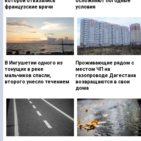
которой отказались
осложняют погодные
французские врачи
условия
В Ингушетии одного из
Проживающие рядом с
тонущих в реке
местом ЧП на
мальчиков спасли,
газопроводе Дагестана
второго унесло течением
возвращаются в свои
дома