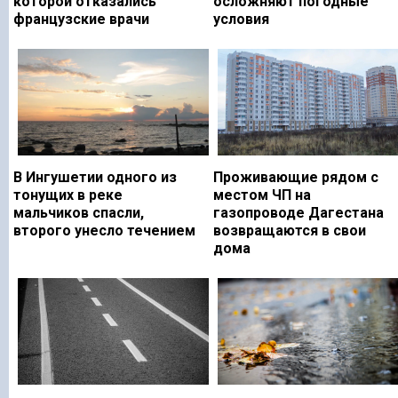
которой отказались
осложняют погодные
французские врачи
условия
В Ингушетии одного из
Проживающие рядом с
тонущих в реке
местом ЧП на
мальчиков спасли,
газопроводе Дагестана
второго унесло течением
возвращаются в свои
дома