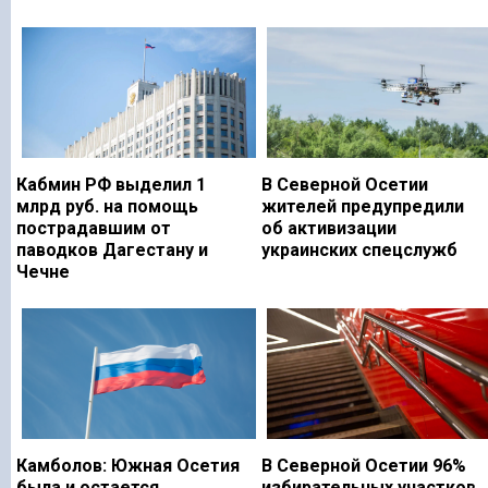
Кабмин РФ выделил 1
В Северной Осетии
млрд руб. на помощь
жителей предупредили
пострадавшим от
об активизации
паводков Дагестану и
украинских спецслужб
Чечне
Камболов: Южная Осетия
В Северной Осетии 96%
была и остается
избирательных участков