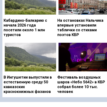
Кабардино-Балкарию с
На остановках Нальчика
начала 2026 года
впервые установили
посетили около 1 млн
таблички со стихами
туристов
поэтов КБР
В Ингушетии выпустили в
Фестиваль воздушных
естественную среду 50
шаров «Небо 5642» в КБР
кавказских
собрал более 10 тыс.
краснокнижных фазанов
человек