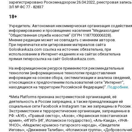
зарегистрировано Роскомнадзором 26.04.2022, реестровая запись
ЭЛ № ФС 77 - 82837
18+
Учредитель: Автономная некоммерческая организация содействи
информированию и просвещению населения "Медиахолдинг
"Общественная служба новостей" (ОГРН 1187700006328).
Мнение редакции может не совпадать с мнением авторов.
При перепечатке или цитировании материалов сайта
Goloskavkaza.com ссылка на источник обязательна, при
использовании в Интернет-изданиях и на сайтах обязательна
прямая гиперссылка на сайт Goloskavkaza.com.
На информационном ресурсе применяются рекомендательные
технологии (информационные технологии предоставления
информации на основе сбора, систематизации и анализа сведений,
относящихся к предпочтениям пользователей сети "Интернет",
находящихся на территории Российской Федерации)".
Подробнее
.
*Meta Platforms признана экстремистской организацией, её
деятельность в России запрещена, а также принадлежащие ей
социальные сети Facebook и Instagram так же запрещены в России.
Экстремистские и террористические организации, запрещенные в
РФ: «АУЕ», «Правый сектор», «Азов», «Украинская повстанческая
армия», «ИГИЛ» (ИГ, Исламское государство), «Аль-Каида», «УНА-
УНСО», «Меджлис крымско-татарского народа», «Свидетели
Иеговы», «Движение Талибан», «Исламская группа», «Добровольчи