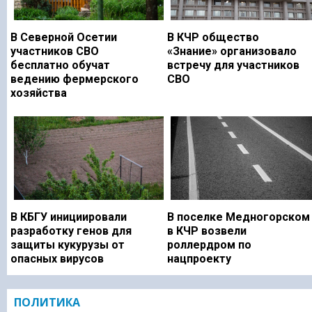
В Северной Осетии
В КЧР общество
участников СВО
«Знание» организовало
бесплатно обучат
встречу для участников
ведению фермерского
СВО
хозяйства
В КБГУ инициировали
В поселке Медногорском
разработку генов для
в КЧР возвели
защиты кукурузы от
роллердром по
опасных вирусов
нацпроекту
ПОЛИТИКА