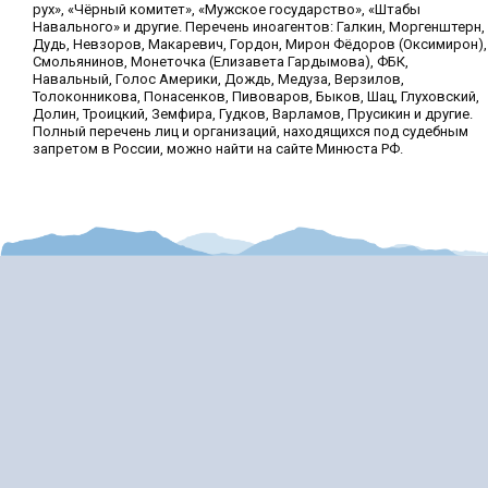
рух», «Чёрный комитет», «Мужское государство», «Штабы
Навального» и другие. Перечень иноагентов: Галкин, Моргенштерн,
Дудь, Невзоров, Макаревич, Гордон, Мирон Фёдоров (Оксимирон),
Смольянинов, Монеточка (Елизавета Гардымова), ФБК,
Навальный, Голос Америки, Дождь, Медуза, Верзилов,
Толоконникова, Понасенков, Пивоваров, Быков, Шац, Глуховский,
Долин, Троицкий, Земфира, Гудков, Варламов, Прусикин и другие.
Полный перечень лиц и организаций, находящихся под судебным
запретом в России, можно найти на сайте Минюста РФ.