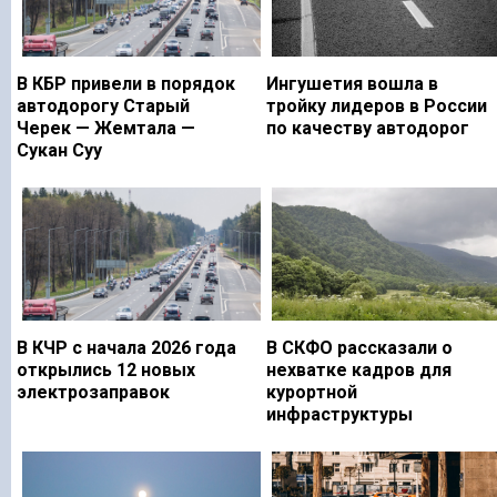
В КБР привели в порядок
Ингушетия вошла в
автодорогу Старый
тройку лидеров в России
Черек — Жемтала —
по качеству автодорог
Сукан Суу
В КЧР с начала 2026 года
В СКФО рассказали о
открылись 12 новых
нехватке кадров для
электрозаправок
курортной
инфраструктуры