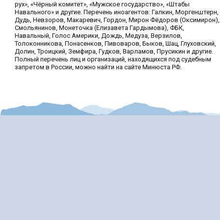
рух», «Чёрный комитет», «Мужское государство», «Штабы
Навального» и другие. Перечень иноагентов: Галкин, Моргенштерн,
Дудь, Невзоров, Макаревич, Гордон, Мирон Фёдоров (Оксимирон),
Смольянинов, Монеточка (Елизавета Гардымова), ФБК,
Навальный, Голос Америки, Дождь, Медуза, Верзилов,
Толоконникова, Понасенков, Пивоваров, Быков, Шац, Глуховский,
Долин, Троицкий, Земфира, Гудков, Варламов, Прусикин и другие.
Полный перечень лиц и организаций, находящихся под судебным
запретом в России, можно найти на сайте Минюста РФ.