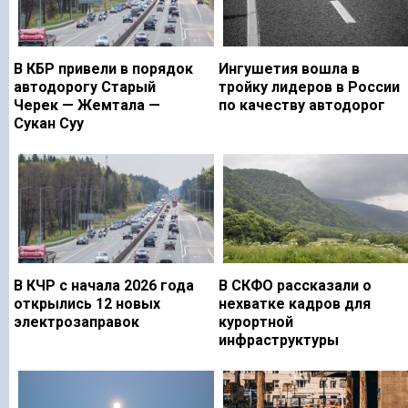
В КБР привели в порядок
Ингушетия вошла в
автодорогу Старый
тройку лидеров в России
Черек — Жемтала —
по качеству автодорог
Сукан Суу
В КЧР с начала 2026 года
В СКФО рассказали о
открылись 12 новых
нехватке кадров для
электрозаправок
курортной
инфраструктуры