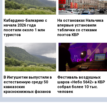
Кабардино-Балкарию с
На остановках Нальчика
начала 2026 года
впервые установили
посетили около 1 млн
таблички со стихами
туристов
поэтов КБР
В Ингушетии выпустили в
Фестиваль воздушных
естественную среду 50
шаров «Небо 5642» в КБР
кавказских
собрал более 10 тыс.
краснокнижных фазанов
человек