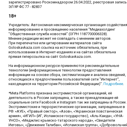
зарегистрировано Роскомнадзором 26.04.2022, реестровая запись
ЭЛ № ФС 77 - 82837
18+
Учредитель: Автономная некоммерческая организация содействи
информированию и просвещению населения "Медиахолдинг
"Общественная служба новостей" (ОГРН 1187700006328).
Мнение редакции может не совпадать с мнением авторов.
При перепечатке или цитировании материалов сайта
Goloskavkaza.com ссылка на источник обязательна, при
использовании в Интернет-изданиях и на сайтах обязательна
прямая гиперссылка на сайт Goloskavkaza.com.
На информационном ресурсе применяются рекомендательные
технологии (информационные технологии предоставления
информации на основе сбора, систематизации и анализа сведений,
относящихся к предпочтениям пользователей сети "Интернет",
находящихся на территории Российской Федерации)".
Подробнее
.
*Meta Platforms признана экстремистской организацией, её
деятельность в России запрещена, а также принадлежащие ей
социальные сети Facebook и Instagram так же запрещены в России.
Экстремистские и террористические организации, запрещенные в
РФ: «АУЕ», «Правый сектор», «Азов», «Украинская повстанческая
армия», «ИГИЛ» (ИГ, Исламское государство), «Аль-Каида», «УНА-
УНСО», «Меджлис крымско-татарского народа», «Свидетели
Иеговы», «Движение Талибан», «Исламская группа», «Добровольчи