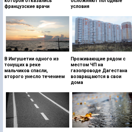
которой отказались
осложняют погодные
французские врачи
условия
В Ингушетии одного из
Проживающие рядом с
тонущих в реке
местом ЧП на
мальчиков спасли,
газопроводе Дагестана
второго унесло течением
возвращаются в свои
дома