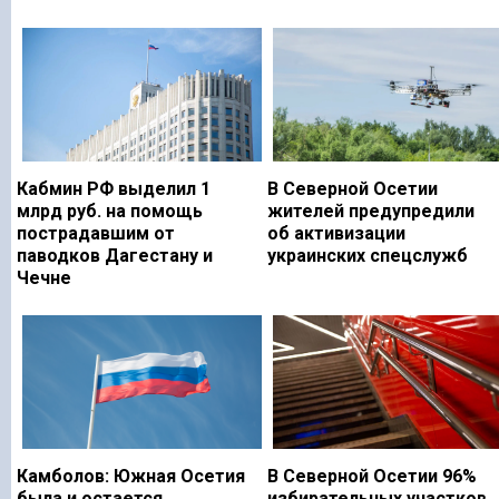
Кабмин РФ выделил 1
В Северной Осетии
млрд руб. на помощь
жителей предупредили
пострадавшим от
об активизации
паводков Дагестану и
украинских спецслужб
Чечне
Камболов: Южная Осетия
В Северной Осетии 96%
была и остается
избирательных участков