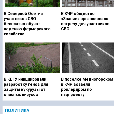
В Северной Осетии
В КЧР общество
участников СВО
«Знание» организовало
бесплатно обучат
встречу для участников
ведению фермерского
СВО
хозяйства
В КБГУ инициировали
В поселке Медногорском
разработку генов для
в КЧР возвели
защиты кукурузы от
роллердром по
опасных вирусов
нацпроекту
ПОЛИТИКА