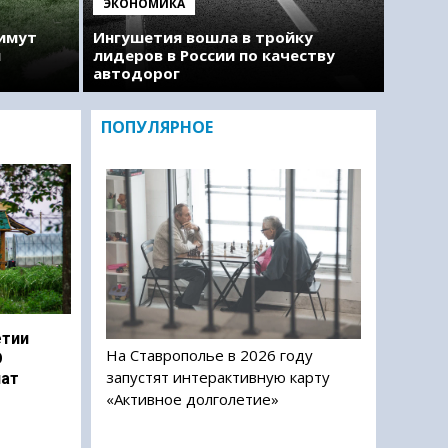
ЭКОНОМИКА
римут
Ингушетия вошла в тройку
м
лидеров в России по качеству
автодорог
ПОПУЛЯРНОЕ
етии
На Ставрополье в 2026 году
О
запустят интерактивную карту
чат
«Активное долголетие»