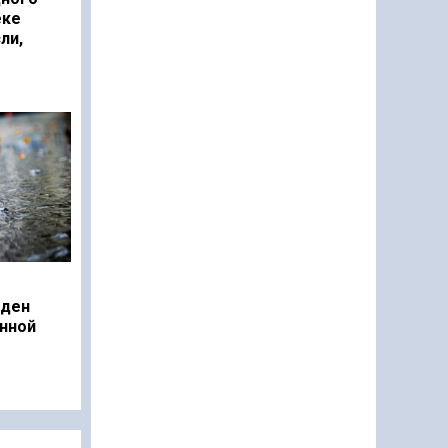
еке
ли,
еден
нной