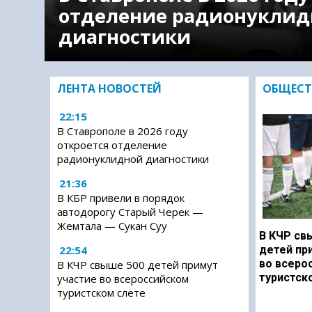
отделение радионуклид
диагностики
ЛЕНТА НОВОСТЕЙ
ОБЩЕСТ
22:15
В Ставрополе в 2026 году
откроется отделение
радионуклидной диагностики
21:36
В КБР привели в порядок
автодорогу Старый Черек —
Жемтала — Сукан Суу
В КЧР св
22:54
детей пр
во всеро
В КЧР свыше 500 детей примут
туристск
участие во всероссийском
туристском слете