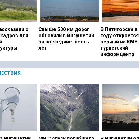
ассказали о
Свыше 530 км дорог
В Пятигорске в
 кадров для
обновили в Ингушетии
году откроется
й
за последние шесть
первый на КМВ
уктуры
лет
туристский
информцентр
ЕСТВИЯ
з Ингушетии
МЧС: спуск погибшего
В Ингушетии о