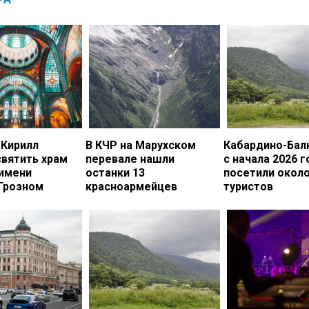
 Кирилл
В КЧР на Марухском
Кабардино-Бал
вятить храм
перевале нашли
с начала 2026 г
 имени
останки 13
посетили около
 Грозном
красноармейцев
туристов