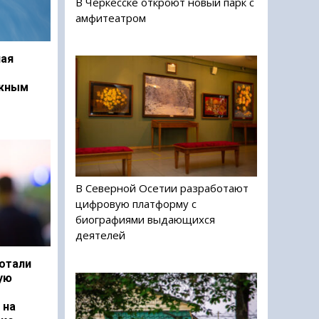
В Черкесске откроют новый парк с
амфитеатром
ая
ежным
В Северной Осетии разработают
цифровую платформу с
биографиями выдающихся
деятелей
отали
ую
 на