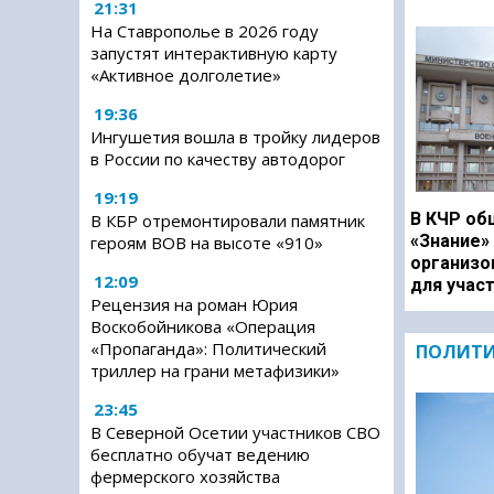
21:31
На Ставрополье в 2026 году
запустят интерактивную карту
«Активное долголетие»
19:36
Ингушетия вошла в тройку лидеров
в России по качеству автодорог
19:19
В КЧР об
В КБР отремонтировали памятник
«Знание»
героям ВОВ на высоте «910»
организо
12:09
для учас
Рецензия на роман Юрия
Воскобойникова «Операция
«Пропаганда»: Политический
ПОЛИТ
триллер на грани метафизики»
23:45
В Северной Осетии участников СВО
бесплатно обучат ведению
фермерского хозяйства