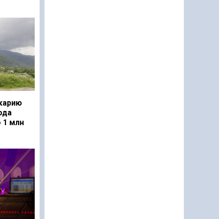
карию
ода
 1 млн