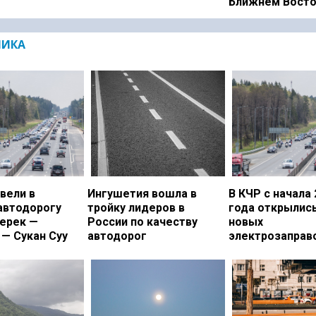
Ближнем Вост
МИКА
вели в
Ингушетия вошла в
В КЧР с начала 
автодорогу
тройку лидеров в
года открылись
ерек —
России по качеству
новых
— Сукан Суу
автодорог
электрозаправ