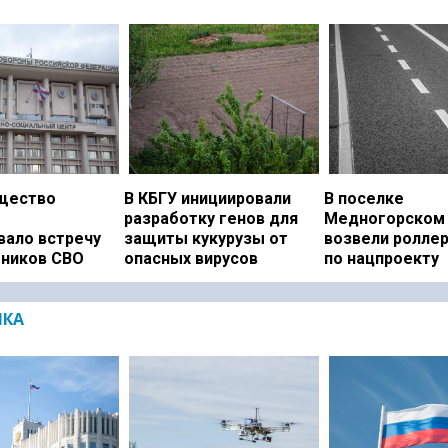
щество
В КБГУ инициировали
В поселке
разработку генов для
Медногорском 
вало встречу
защиты кукурузы от
возвели ролле
тников СВО
опасных вирусов
по нацпроекту
ИКА