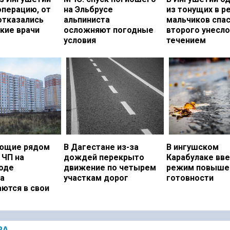
операцию, от
на Эльбрусе
из тонущих в р
отказались
альпиниста
мальчиков спас
кие врачи
осложняют погодные
второго унесло
условия
течением
ющие рядом
В Дагестане из-за
В ингушском
 ЧП на
дождей перекрыто
Карабулаке вв
оде
движение по четырем
режим повыше
а
участкам дорог
готовности
ются в свои
РА