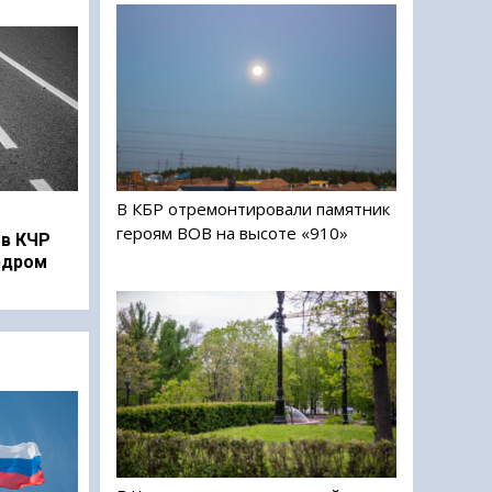
В КБР отремонтировали памятник
героям ВОВ на высоте «910»
в КЧР
рдром