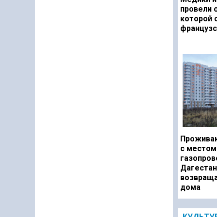
провели 
которой 
французс
Прожива
с местом
газопров
Дагестан
возвраща
дома
КУЛЬТУ