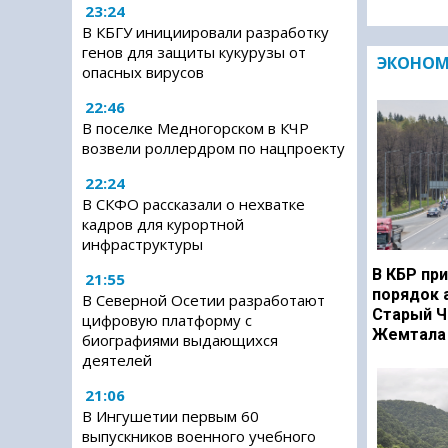
23:24
В КБГУ инициировали разработку
генов для защиты кукурузы от
ЭКОНО
опасных вирусов
22:46
В поселке Медногорском в КЧР
возвели роллердром по нацпроекту
22:24
В СКФО рассказали о нехватке
кадров для курортной
инфраструктуры
В КБР при
21:55
порядок 
В Северной Осетии разработают
Старый Ч
цифровую платформу с
Жемтала 
биографиями выдающихся
деятелей
21:06
В Ингушетии первым 60
выпускников военного учебного