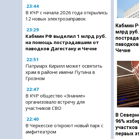
23:44
В КЧР с начала 2026 года открылись
12 новых электрозаправок
Кабмин Р
23:29
млрд руб
Кабмин РФ выделил 1 млрд руб.
пострада
на помощь пострадавшим от
паводков
паводков Дагестану и Чечне
Чечне
22:51
Патриарх Кирилл может освятить
храм в районе имени Путина в
Грозном
22:47
В КЧР общество «Знание»
организовало встречу для
участников СВО
В Северн
22:40
96% изби
В Черкесске откроют новый парк с
участков
амфитеатром
первых э