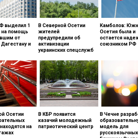
Ф выделил 1
В Северной Осетии
Камболов: Южн
. на помощь
жителей
Осетия была и
вшим от
предупредили об
остается над
 Дагестану и
активизации
союзником РФ
украинских спецслужб
ой Осетии
В КБР появится
В Чечне разраб
рательных
казачий молодежный
образовательн
 находятся на
патриотический центр
модель для
тажах
русскоязычных