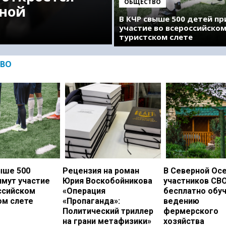
ОБЩЕСТВО
ной
В КЧР свыше 500 детей п
участие во всероссийско
туристском слете
ВО
ыше 500
Рецензия на роман
В Северной Ос
имут участие
Юрия Воскобойникова
участников СВ
ссийском
«Операция
бесплатно обу
ом слете
«Пропаганда»:
ведению
Политический триллер
фермерского
на грани метафизики»
хозяйства