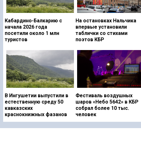
Кабардино-Балкарию с
На остановках Нальчика
начала 2026 года
впервые установили
посетили около 1 млн
таблички со стихами
туристов
поэтов КБР
В Ингушетии выпустили в
Фестиваль воздушных
естественную среду 50
шаров «Небо 5642» в КБР
кавказских
собрал более 10 тыс.
краснокнижных фазанов
человек