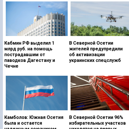
Кабмин РФ выделил 1
В Северной Осетии
млрд руб. на помощь
жителей предупредили
пострадавшим от
об активизации
паводков Дагестану и
украинских спецслужб
Чечне
Камболов: Южная Осетия
В Северной Осетии 96%
была и остается
избирательных участков
надежным союзником
находятся на первых