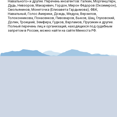
Навального» и другие. Перечень иноагентов: Галкин, Моргенштерн,
Дудь, Невзоров, Макаревич, Гордон, Мирон Фёдоров (Оксимирон),
Смольянинов, Монеточка (Елизавета Гардымова), ФБК,
Навальный, Голос Америки, Дождь, Медуза, Верзилов,
Толоконникова, Понасенков, Пивоваров, Быков, Шац, Глуховский,
Долин, Троицкий, Земфира, Гудков, Варламов, Прусикин и другие.
Полный перечень лиц и организаций, находящихся под судебным
запретом в России, можно найти на сайте Минюста РФ.