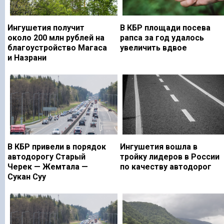
Ингушетия получит
В КБР площади посева
около 200 млн рублей на
рапса за год удалось
благоустройство Магаса
увеличить вдвое
и Назрани
В КБР привели в порядок
Ингушетия вошла в
автодорогу Старый
тройку лидеров в России
Черек — Жемтала —
по качеству автодорог
Сукан Суу