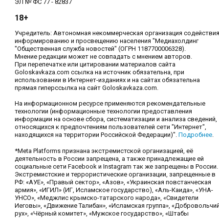
ЭЛ № ФС 77 - 82837
18+
Учредитель: Автономная некоммерческая организация содействи
информированию и просвещению населения "Медиахолдинг
"Общественная служба новостей" (ОГРН 1187700006328).
Мнение редакции может не совпадать с мнением авторов.
При перепечатке или цитировании материалов сайта
Goloskavkaza.com ссылка на источник обязательна, при
использовании в Интернет-изданиях и на сайтах обязательна
прямая гиперссылка на сайт Goloskavkaza.com.
На информационном ресурсе применяются рекомендательные
технологии (информационные технологии предоставления
информации на основе сбора, систематизации и анализа сведений,
относящихся к предпочтениям пользователей сети "Интернет",
находящихся на территории Российской Федерации)".
Подробнее
.
*Meta Platforms признана экстремистской организацией, её
деятельность в России запрещена, а также принадлежащие ей
социальные сети Facebook и Instagram так же запрещены в России.
Экстремистские и террористические организации, запрещенные в
РФ: «АУЕ», «Правый сектор», «Азов», «Украинская повстанческая
армия», «ИГИЛ» (ИГ, Исламское государство), «Аль-Каида», «УНА-
УНСО», «Меджлис крымско-татарского народа», «Свидетели
Иеговы», «Движение Талибан», «Исламская группа», «Добровольчи
рух», «Чёрный комитет», «Мужское государство», «Штабы