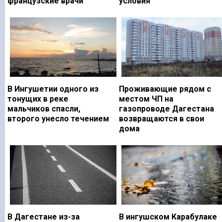
французские врачи
условия
В Ингушетии одного из
Проживающие рядом с
тонущих в реке
местом ЧП на
мальчиков спасли,
газопроводе Дагестана
второго унесло течением
возвращаются в свои
дома
В Дагестане из-за
В ингушском Карабулаке