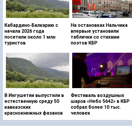
Кабардино-Балкарию с
На остановках Нальчика
начала 2026 года
впервые установили
посетили около 1 млн
таблички со стихами
туристов
поэтов КБР
В Ингушетии выпустили в
Фестиваль воздушных
естественную среду 50
шаров «Небо 5642» в КБР
кавказских
собрал более 10 тыс.
краснокнижных фазанов
человек