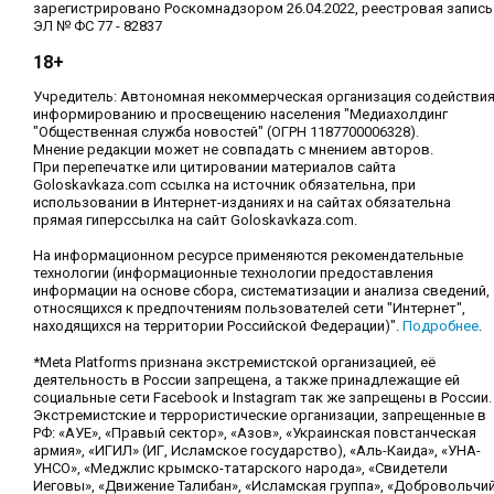
зарегистрировано Роскомнадзором 26.04.2022, реестровая запись
ЭЛ № ФС 77 - 82837
18+
Учредитель: Автономная некоммерческая организация содействи
информированию и просвещению населения "Медиахолдинг
"Общественная служба новостей" (ОГРН 1187700006328).
Мнение редакции может не совпадать с мнением авторов.
При перепечатке или цитировании материалов сайта
Goloskavkaza.com ссылка на источник обязательна, при
использовании в Интернет-изданиях и на сайтах обязательна
прямая гиперссылка на сайт Goloskavkaza.com.
На информационном ресурсе применяются рекомендательные
технологии (информационные технологии предоставления
информации на основе сбора, систематизации и анализа сведений,
относящихся к предпочтениям пользователей сети "Интернет",
находящихся на территории Российской Федерации)".
Подробнее
.
*Meta Platforms признана экстремистской организацией, её
деятельность в России запрещена, а также принадлежащие ей
социальные сети Facebook и Instagram так же запрещены в России.
Экстремистские и террористические организации, запрещенные в
РФ: «АУЕ», «Правый сектор», «Азов», «Украинская повстанческая
армия», «ИГИЛ» (ИГ, Исламское государство), «Аль-Каида», «УНА-
УНСО», «Меджлис крымско-татарского народа», «Свидетели
Иеговы», «Движение Талибан», «Исламская группа», «Добровольчи