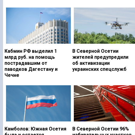
Кабмин РФ выделил 1
В Северной Осетии
млрд руб. на помощь
жителей предупредили
пострадавшим от
об активизации
паводков Дагестану и
украинских спецслужб
Чечне
Камболов: Южная Осетия
В Северной Осетии 96%
была и остается
избирательных участков