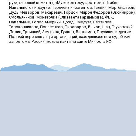
рух», «Чёрный комитет», «Мужское государство», «Штабы
Навального» и другие. Перечень иноагентов: Галкин, Моргенштерн,
Дудь, Невзоров, Макаревич, Гордон, Мирон Фёдоров (Оксимирон),
Смольянинов, Монеточка (Елизавета Гардымова), ФБК,
Навальный, Голос Америки, Дождь, Медуза, Верзилов,
Толоконникова, Понасенков, Пивоваров, Быков, Шац, Глуховский,
Долин, Троицкий, Земфира, Гудков, Варламов, Прусикин и другие.
Полный перечень лиц и организаций, находящихся под судебным
запретом в России, можно найти на сайте Минюста РФ.