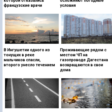
которой отказались
осложняют погодные
французские врачи
условия
В Ингушетии одного из
Проживающие рядом с
тонущих в реке
местом ЧП на
мальчиков спасли,
газопроводе Дагестана
второго унесло течением
возвращаются в свои
дома