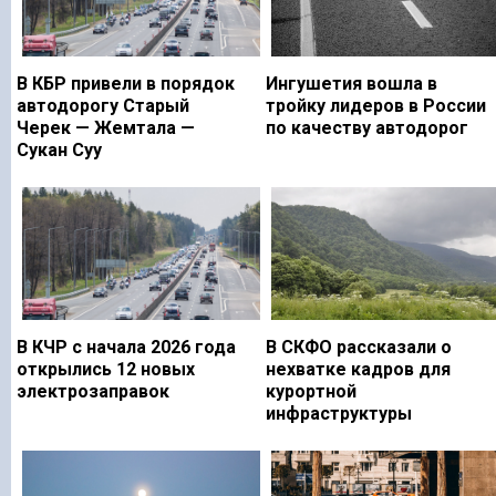
В КБР привели в порядок
Ингушетия вошла в
автодорогу Старый
тройку лидеров в России
Черек — Жемтала —
по качеству автодорог
Сукан Суу
В КЧР с начала 2026 года
В СКФО рассказали о
открылись 12 новых
нехватке кадров для
электрозаправок
курортной
инфраструктуры