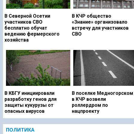
В Северной Осетии
В КЧР общество
участников СВО
«Знание» организовало
бесплатно обучат
встречу для участников
ведению фермерского
СВО
хозяйства
В КБГУ инициировали
В поселке Медногорском
разработку генов для
в КЧР возвели
защиты кукурузы от
роллердром по
опасных вирусов
нацпроекту
ПОЛИТИКА