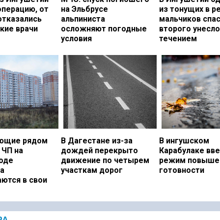
операцию, от
на Эльбрусе
из тонущих в р
отказались
альпиниста
мальчиков спас
кие врачи
осложняют погодные
второго унесло
условия
течением
ющие рядом
В Дагестане из-за
В ингушском
 ЧП на
дождей перекрыто
Карабулаке вв
оде
движение по четырем
режим повыше
а
участкам дорог
готовности
ются в свои
РА