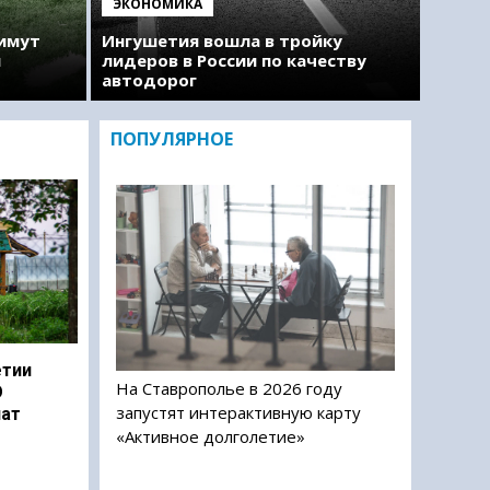
ЭКОНОМИКА
римут
Ингушетия вошла в тройку
м
лидеров в России по качеству
автодорог
ПОПУЛЯРНОЕ
етии
На Ставрополье в 2026 году
О
запустят интерактивную карту
чат
«Активное долголетие»