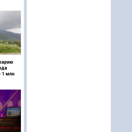
карию
ода
 1 млн