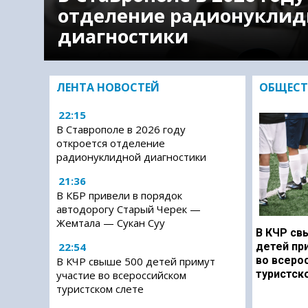
отделение радионуклид
диагностики
ЛЕНТА НОВОСТЕЙ
ОБЩЕСТ
22:15
В Ставрополе в 2026 году
откроется отделение
радионуклидной диагностики
21:36
В КБР привели в порядок
автодорогу Старый Черек —
Жемтала — Сукан Суу
В КЧР св
22:54
детей пр
во всеро
В КЧР свыше 500 детей примут
туристск
участие во всероссийском
туристском слете