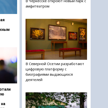
В Черкесске откроют новый парк с
амфитеатром
ая
ежным
В Северной Осетии разработают
цифровую платформу с
биографиями выдающихся
деятелей
отали
ую
 на