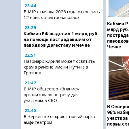
23:44
В КЧР с начала 2026 года открылись
12 новых электрозаправок
Кабмин Р
23:29
млрд руб
Кабмин РФ выделил 1 млрд руб.
пострада
на помощь пострадавшим от
паводков
паводков Дагестану и Чечне
Чечне
22:51
Патриарх Кирилл может освятить
храм в районе имени Путина в
Грозном
22:47
В КЧР общество «Знание»
организовало встречу для
участников СВО
В Северн
22:40
96% изби
В Черкесске откроют новый парк с
участков
амфитеатром
первых э