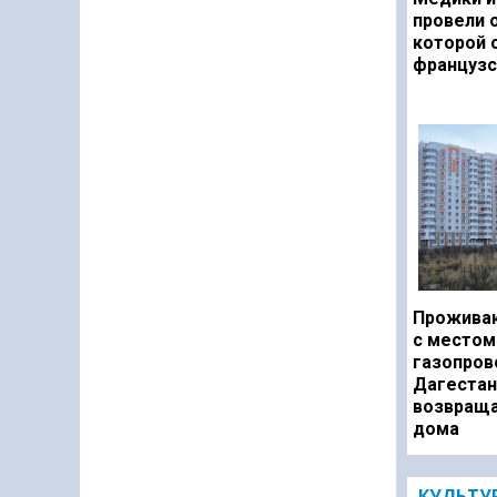
провели 
которой 
французс
Прожива
с местом
газопров
Дагестан
возвраща
дома
КУЛЬТУ