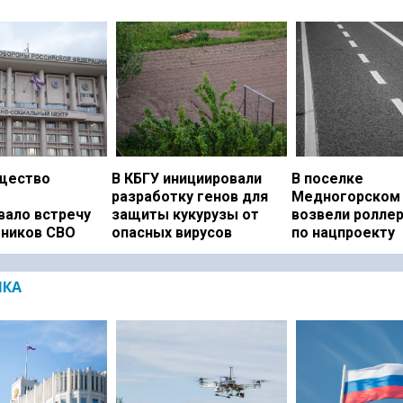
щество
В КБГУ инициировали
В поселке
разработку генов для
Медногорском 
вало встречу
защиты кукурузы от
возвели ролле
тников СВО
опасных вирусов
по нацпроекту
ИКА