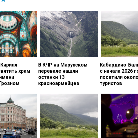
 Кирилл
В КЧР на Марухском
Кабардино-Бал
вятить храм
перевале нашли
с начала 2026 г
 имени
останки 13
посетили около
 Грозном
красноармейцев
туристов