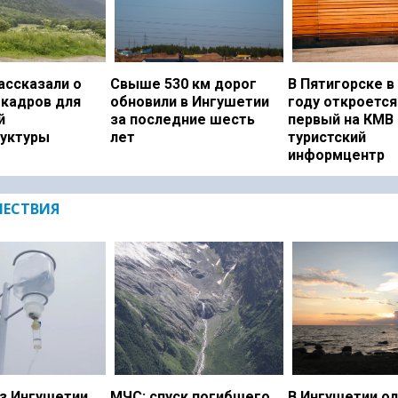
ассказали о
Свыше 530 км дорог
В Пятигорске в
 кадров для
обновили в Ингушетии
году откроется
й
за последние шесть
первый на КМВ
уктуры
лет
туристский
информцентр
ЕСТВИЯ
з Ингушетии
МЧС: спуск погибшего
В Ингушетии о