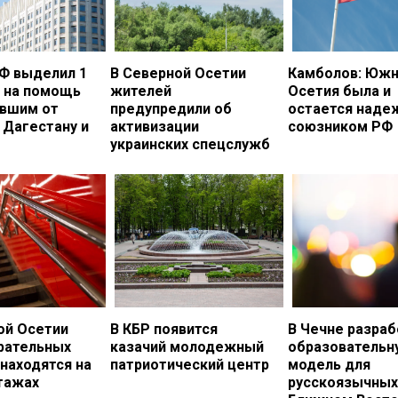
Ф выделил 1
В Северной Осетии
Камболов: Южн
. на помощь
жителей
Осетия была и
вшим от
предупредили об
остается над
 Дагестану и
активизации
союзником РФ
украинских спецслужб
ой Осетии
В КБР появится
В Чечне разраб
рательных
казачий молодежный
образовательн
 находятся на
патриотический центр
модель для
тажах
русскоязычных