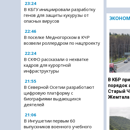
23:24
В КБГУ инициировали разработку
генов для защиты кукурузы от
ЭКОНО
опасных вирусов
22:46
В поселке Медногорском в КЧР
возвели роллердром по нацпроекту
22:24
В СКФО рассказали о нехватке
кадров для курортной
инфраструктуры
В КБР при
21:55
порядок 
В Северной Осетии разработают
Старый Ч
цифровую платформу с
Жемтала 
биографиями выдающихся
деятелей
21:06
В Ингушетии первым 60
выпускников военного учебного