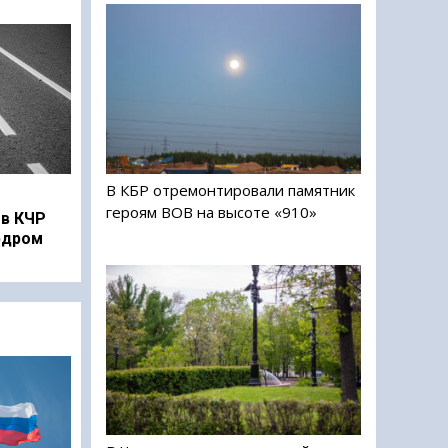
В КБР отремонтировали памятник
героям ВОВ на высоте «910»
в КЧР
рдром