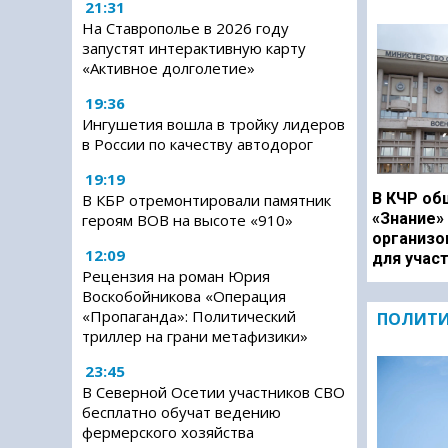
21:31
На Ставрополье в 2026 году
запустят интерактивную карту
«Активное долголетие»
19:36
Ингушетия вошла в тройку лидеров
в России по качеству автодорог
19:19
В КЧР об
В КБР отремонтировали памятник
«Знание»
героям ВОВ на высоте «910»
организо
12:09
для учас
Рецензия на роман Юрия
Воскобойникова «Операция
«Пропаганда»: Политический
ПОЛИТ
триллер на грани метафизики»
23:45
В Северной Осетии участников СВО
бесплатно обучат ведению
фермерского хозяйства