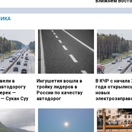
Ближнем Вост
МИКА
вели в
Ингушетия вошла в
В КЧР с начала 
автодорогу
тройку лидеров в
года открылись
ерек —
России по качеству
новых
— Сукан Суу
автодорог
электрозаправ