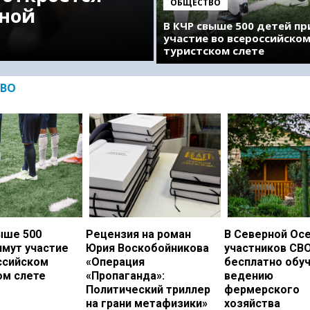
ОБЩЕСТВО
ной
В КЧР свыше 500 детей п
участие во всероссийско
туристском слете
ВО
ыше 500
Рецензия на роман
В Северной Ос
имут участие
Юрия Воскобойникова
участников СВ
ссийском
«Операция
бесплатно обу
ом слете
«Пропаганда»:
ведению
Политический триллер
фермерского
на грани метафизики»
хозяйства