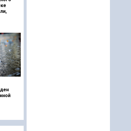
еке
ли,
еден
нной