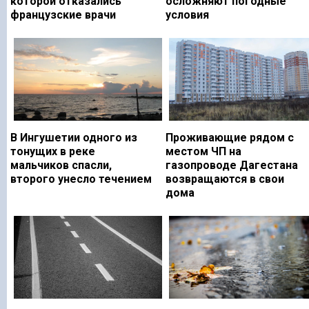
которой отказались
осложняют погодные
французские врачи
условия
В Ингушетии одного из
Проживающие рядом с
тонущих в реке
местом ЧП на
мальчиков спасли,
газопроводе Дагестана
второго унесло течением
возвращаются в свои
дома