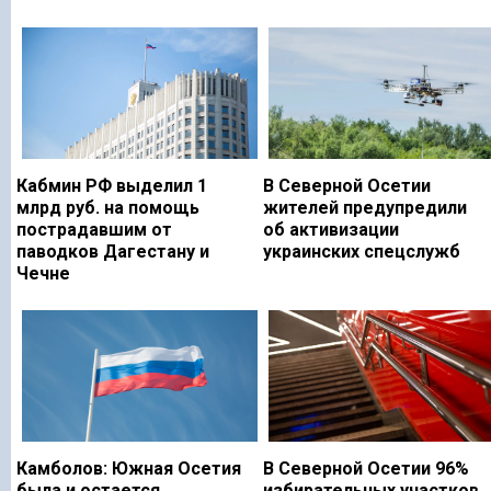
Кабмин РФ выделил 1
В Северной Осетии
млрд руб. на помощь
жителей предупредили
пострадавшим от
об активизации
паводков Дагестану и
украинских спецслужб
Чечне
Камболов: Южная Осетия
В Северной Осетии 96%
была и остается
избирательных участков