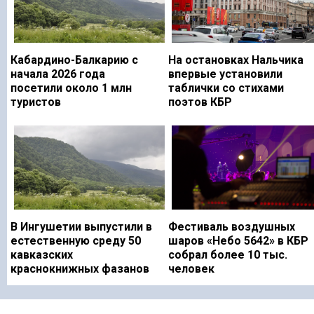
Кабардино-Балкарию с
На остановках Нальчика
начала 2026 года
впервые установили
посетили около 1 млн
таблички со стихами
туристов
поэтов КБР
В Ингушетии выпустили в
Фестиваль воздушных
естественную среду 50
шаров «Небо 5642» в КБР
кавказских
собрал более 10 тыс.
краснокнижных фазанов
человек