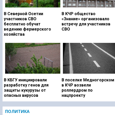
В Северной Осетии
В КЧР общество
участников СВО
«Знание» организовало
бесплатно обучат
встречу для участников
ведению фермерского
СВО
хозяйства
В КБГУ инициировали
В поселке Медногорском
разработку генов для
в КЧР возвели
защиты кукурузы от
роллердром по
опасных вирусов
нацпроекту
ПОЛИТИКА