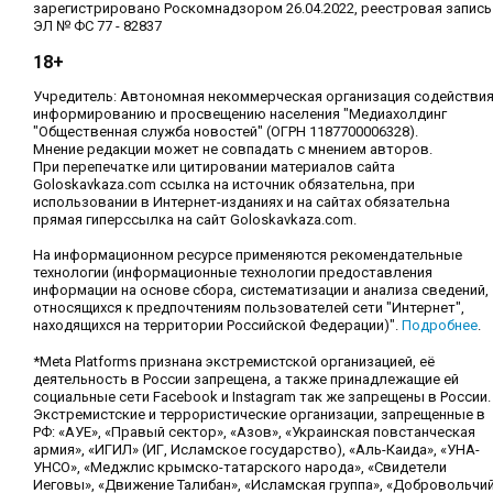
зарегистрировано Роскомнадзором 26.04.2022, реестровая запись
ЭЛ № ФС 77 - 82837
18+
Учредитель: Автономная некоммерческая организация содействи
информированию и просвещению населения "Медиахолдинг
"Общественная служба новостей" (ОГРН 1187700006328).
Мнение редакции может не совпадать с мнением авторов.
При перепечатке или цитировании материалов сайта
Goloskavkaza.com ссылка на источник обязательна, при
использовании в Интернет-изданиях и на сайтах обязательна
прямая гиперссылка на сайт Goloskavkaza.com.
На информационном ресурсе применяются рекомендательные
технологии (информационные технологии предоставления
информации на основе сбора, систематизации и анализа сведений,
относящихся к предпочтениям пользователей сети "Интернет",
находящихся на территории Российской Федерации)".
Подробнее
.
*Meta Platforms признана экстремистской организацией, её
деятельность в России запрещена, а также принадлежащие ей
социальные сети Facebook и Instagram так же запрещены в России.
Экстремистские и террористические организации, запрещенные в
РФ: «АУЕ», «Правый сектор», «Азов», «Украинская повстанческая
армия», «ИГИЛ» (ИГ, Исламское государство), «Аль-Каида», «УНА-
УНСО», «Меджлис крымско-татарского народа», «Свидетели
Иеговы», «Движение Талибан», «Исламская группа», «Добровольчи