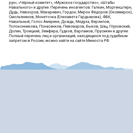
рух», «Чёрный комитет», «Мужское государство», «Штабы
Навального» и другие. Перечень иноагентов: Галкин, Моргенштерн,
Дудь, Невзоров, Макаревич, Гордон, Мирон Фёдоров (Оксимирон),
Смольянинов, Монеточка (Елизавета Гардымова), ФБК,
Навальный, Голос Америки, Дождь, Медуза, Верзилов,
Толоконникова, Понасенков, Пивоваров, Быков, Шац, Глуховский,
Долин, Троицкий, Земфира, Гудков, Варламов, Прусикин и другие.
Полный перечень лиц и организаций, находящихся под судебным
запретом в России, можно найти на сайте Минюста РФ.