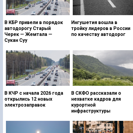
В КБР привели в порядок
Ингушетия вошла в
автодорогу Старый
тройку лидеров в России
Черек — Жемтала —
по качеству автодорог
Сукан Суу
В КЧР с начала 2026 года
В СКФО рассказали о
открылись 12 новых
нехватке кадров для
электрозаправок
курортной
инфраструктуры