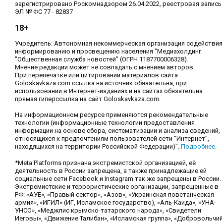
зарегистрировано Роскомнадзором 26.04.2022, реестровая запись
ЭЛ № ФС 77 - 82837
18+
Учредитель: Автономная некоммерческая организация содействи
информированию и просвещению населения "Медиахолдинг
"Общественная служба новостей" (ОГРН 1187700006328).
Мнение редакции может не совпадать с мнением авторов.
При перепечатке или цитировании материалов сайта
Goloskavkaza.com ссылка на источник обязательна, при
использовании в Интернет-изданиях и на сайтах обязательна
прямая гиперссылка на сайт Goloskavkaza.com.
На информационном ресурсе применяются рекомендательные
технологии (информационные технологии предоставления
информации на основе сбора, систематизации и анализа сведений,
относящихся к предпочтениям пользователей сети "Интернет",
находящихся на территории Российской Федерации)".
Подробнее
.
*Meta Platforms признана экстремистской организацией, её
деятельность в России запрещена, а также принадлежащие ей
социальные сети Facebook и Instagram так же запрещены в России.
Экстремистские и террористические организации, запрещенные в
РФ: «АУЕ», «Правый сектор», «Азов», «Украинская повстанческая
армия», «ИГИЛ» (ИГ, Исламское государство), «Аль-Каида», «УНА-
УНСО», «Меджлис крымско-татарского народа», «Свидетели
Иеговы», «Движение Талибан», «Исламская группа», «Добровольчи