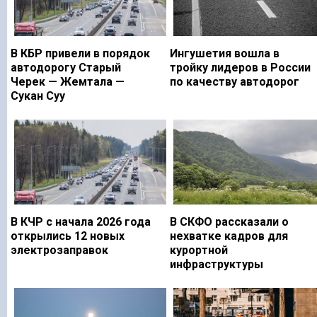
В КБР привели в порядок
Ингушетия вошла в
автодорогу Старый
тройку лидеров в России
Черек — Жемтала —
по качеству автодорог
Сукан Суу
В КЧР с начала 2026 года
В СКФО рассказали о
открылись 12 новых
нехватке кадров для
электрозаправок
курортной
инфраструктуры