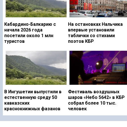
Кабардино-Балкарию с
На остановках Нальчика
начала 2026 года
впервые установили
посетили около 1 млн
таблички со стихами
туристов
поэтов КБР
В Ингушетии выпустили в
Фестиваль воздушных
естественную среду 50
шаров «Небо 5642» в КБР
кавказских
собрал более 10 тыс.
краснокнижных фазанов
человек