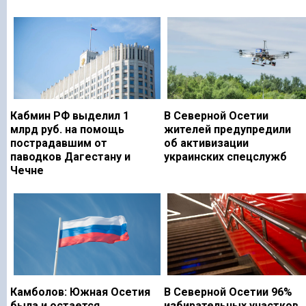
Кабмин РФ выделил 1
В Северной Осетии
млрд руб. на помощь
жителей предупредили
пострадавшим от
об активизации
паводков Дагестану и
украинских спецслужб
Чечне
Камболов: Южная Осетия
В Северной Осетии 96%
была и остается
избирательных участков