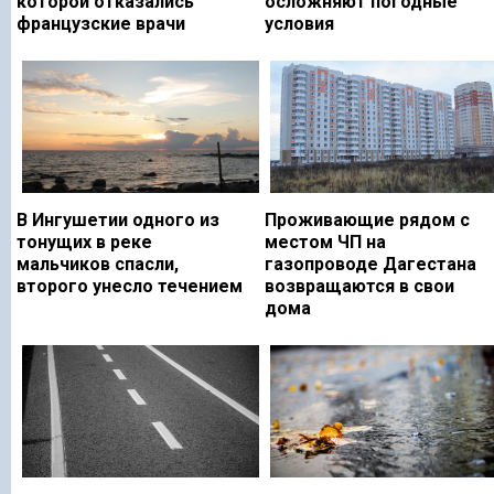
которой отказались
осложняют погодные
французские врачи
условия
В Ингушетии одного из
Проживающие рядом с
тонущих в реке
местом ЧП на
мальчиков спасли,
газопроводе Дагестана
второго унесло течением
возвращаются в свои
дома