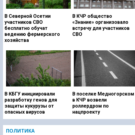
В Северной Осетии
В КЧР общество
участников СВО
«Знание» организовало
бесплатно обучат
встречу для участников
ведению фермерского
СВО
хозяйства
В КБГУ инициировали
В поселке Медногорском
разработку генов для
в КЧР возвели
защиты кукурузы от
роллердром по
опасных вирусов
нацпроекту
ПОЛИТИКА