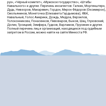
рух», «Чёрный комитет», «Мужское государство», «Штабы
Навального» и другие. Перечень иноагентов: Галкин, Моргенштерн,
Дудь, Невзоров, Макаревич, Гордон, Мирон Фёдоров (Оксимирон),
Смольянинов, Монеточка (Елизавета Гардымова), ФБК,
Навальный, Голос Америки, Дождь, Медуза, Верзилов,
Толоконникова, Понасенков, Пивоваров, Быков, Шац, Глуховский,
Долин, Троицкий, Земфира, Гудков, Варламов, Прусикин и другие.
Полный перечень лиц и организаций, находящихся под судебным
запретом в России, можно найти на сайте Минюста РФ.