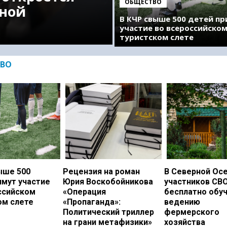
ОБЩЕСТВО
ной
В КЧР свыше 500 детей п
участие во всероссийско
туристском слете
ВО
ыше 500
Рецензия на роман
В Северной Ос
имут участие
Юрия Воскобойникова
участников СВ
ссийском
«Операция
бесплатно обу
ом слете
«Пропаганда»:
ведению
Политический триллер
фермерского
на грани метафизики»
хозяйства