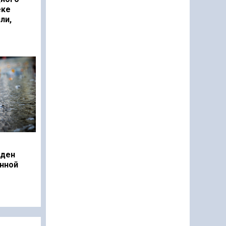
еке
ли,
еден
нной