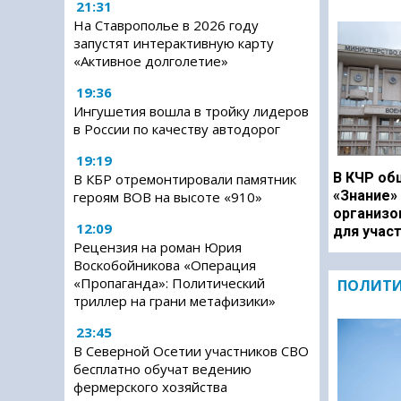
21:31
На Ставрополье в 2026 году
запустят интерактивную карту
«Активное долголетие»
19:36
Ингушетия вошла в тройку лидеров
в России по качеству автодорог
19:19
В КЧР об
В КБР отремонтировали памятник
«Знание»
героям ВОВ на высоте «910»
организо
12:09
для учас
Рецензия на роман Юрия
Воскобойникова «Операция
«Пропаганда»: Политический
ПОЛИТ
триллер на грани метафизики»
23:45
В Северной Осетии участников СВО
бесплатно обучат ведению
фермерского хозяйства