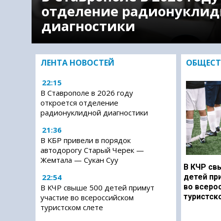
отделение радионуклид
диагностики
ЛЕНТА НОВОСТЕЙ
ОБЩЕСТ
22:15
В Ставрополе в 2026 году
откроется отделение
радионуклидной диагностики
21:36
В КБР привели в порядок
автодорогу Старый Черек —
Жемтала — Сукан Суу
В КЧР св
22:54
детей пр
во всеро
В КЧР свыше 500 детей примут
туристск
участие во всероссийском
туристском слете