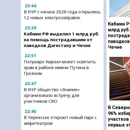
23:44
В КЧР с начала 2026 года открылись
12 новых электрозаправок
Кабмин Р
23:29
млрд руб
Кабмин РФ выделил 1 млрд руб.
пострада
на помощь пострадавшим от
паводков
паводков Дагестану и Чечне
Чечне
22:51
Патриарх Кирилл может освятить
храм в районе имени Путина в
Грозном
22:47
В КЧР общество «Знание»
организовало встречу для
участников СВО
В Северн
22:40
96% изби
В Черкесске откроют новый парк с
участков
амфитеатром
первых э