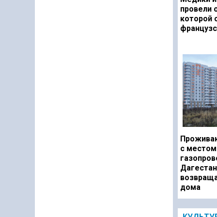
провели 
которой 
французс
Прожива
с местом
газопров
Дагестан
возвраща
дома
КУЛЬТУ