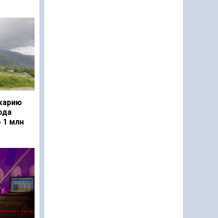
карию
ода
 1 млн