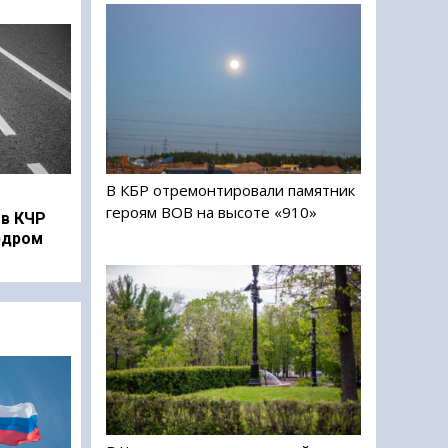
В КБР отремонтировали памятник
героям ВОВ на высоте «910»
в КЧР
рдром