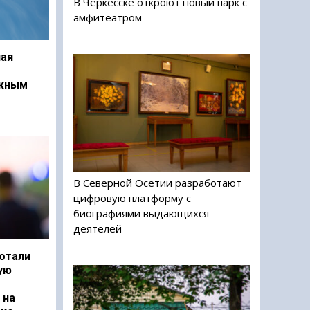
В Черкесске откроют новый парк с
амфитеатром
ая
ежным
В Северной Осетии разработают
цифровую платформу с
биографиями выдающихся
деятелей
отали
ую
 на