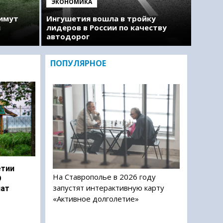
ЭКОНОМИКА
римут
Ингушетия вошла в тройку
м
лидеров в России по качеству
автодорог
ПОПУЛЯРНОЕ
етии
На Ставрополье в 2026 году
О
запустят интерактивную карту
чат
«Активное долголетие»