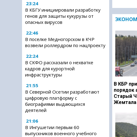
23:24
В КБГУ инициировали разработку
генов для защиты кукурузы от
ЭКОНО
опасных вирусов
22:46
В поселке Медногорском в КЧР
возвели роллердром по нацпроекту
22:24
В СКФО рассказали о нехватке
кадров для курортной
инфраструктуры
В КБР при
21:55
порядок 
В Северной Осетии разработают
Старый Ч
цифровую платформу с
Жемтала 
биографиями выдающихся
деятелей
21:06
В Ингушетии первым 60
выпускников военного учебного