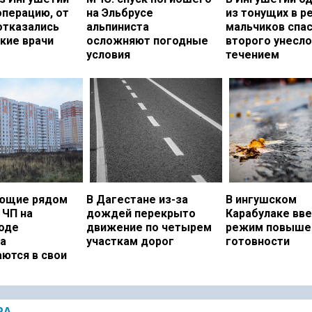
операцию, от
на Эльбрусе
из тонущих в р
отказались
альпиниста
мальчиков спас
кие врачи
осложняют погодные
второго унесло
условия
течением
ющие рядом
В Дагестане из-за
В ингушском
 ЧП на
дождей перекрыто
Карабулаке вв
оде
движение по четырем
режим повыше
а
участкам дорог
готовности
ются в свои
РА