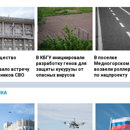
щество
В КБГУ инициировали
В поселке
разработку генов для
Медногорском 
вало встречу
защиты кукурузы от
возвели ролле
тников СВО
опасных вирусов
по нацпроекту
ИКА