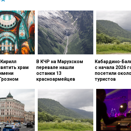
 Кирилл
В КЧР на Марухском
Кабардино-Бал
вятить храм
перевале нашли
с начала 2026 г
 имени
останки 13
посетили около
 Грозном
красноармейцев
туристов