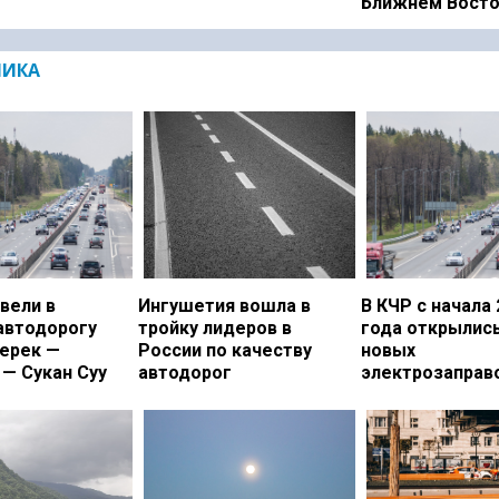
Ближнем Вост
МИКА
вели в
Ингушетия вошла в
В КЧР с начала 
автодорогу
тройку лидеров в
года открылись
ерек —
России по качеству
новых
— Сукан Суу
автодорог
электрозаправ