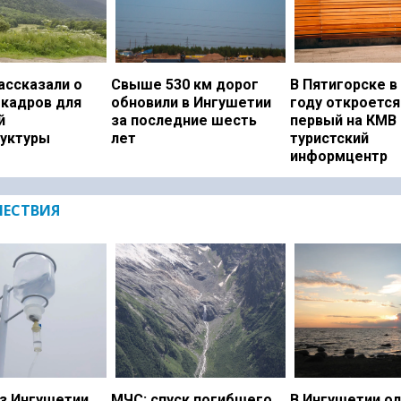
ассказали о
Свыше 530 км дорог
В Пятигорске в
 кадров для
обновили в Ингушетии
году откроется
й
за последние шесть
первый на КМВ
уктуры
лет
туристский
информцентр
ЕСТВИЯ
з Ингушетии
МЧС: спуск погибшего
В Ингушетии о