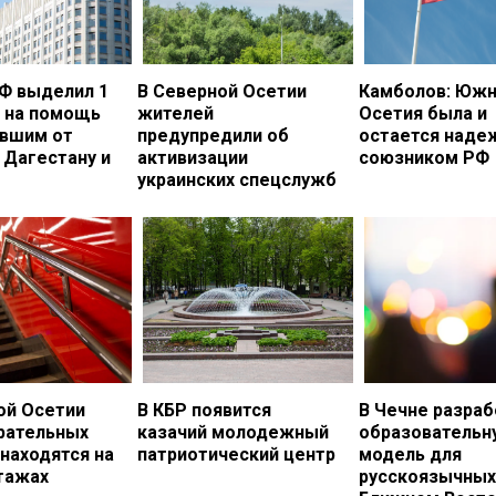
Ф выделил 1
В Северной Осетии
Камболов: Южн
. на помощь
жителей
Осетия была и
вшим от
предупредили об
остается над
 Дагестану и
активизации
союзником РФ
украинских спецслужб
ой Осетии
В КБР появится
В Чечне разраб
рательных
казачий молодежный
образовательн
 находятся на
патриотический центр
модель для
тажах
русскоязычных