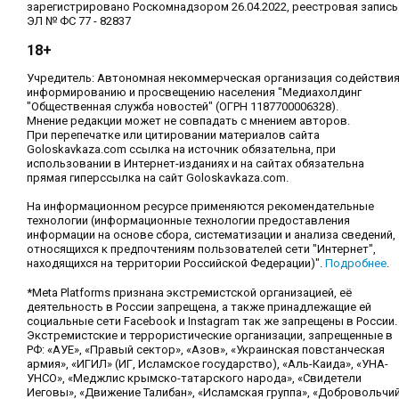
зарегистрировано Роскомнадзором 26.04.2022, реестровая запись
ЭЛ № ФС 77 - 82837
18+
Учредитель: Автономная некоммерческая организация содействи
информированию и просвещению населения "Медиахолдинг
"Общественная служба новостей" (ОГРН 1187700006328).
Мнение редакции может не совпадать с мнением авторов.
При перепечатке или цитировании материалов сайта
Goloskavkaza.com ссылка на источник обязательна, при
использовании в Интернет-изданиях и на сайтах обязательна
прямая гиперссылка на сайт Goloskavkaza.com.
На информационном ресурсе применяются рекомендательные
технологии (информационные технологии предоставления
информации на основе сбора, систематизации и анализа сведений,
относящихся к предпочтениям пользователей сети "Интернет",
находящихся на территории Российской Федерации)".
Подробнее
.
*Meta Platforms признана экстремистской организацией, её
деятельность в России запрещена, а также принадлежащие ей
социальные сети Facebook и Instagram так же запрещены в России.
Экстремистские и террористические организации, запрещенные в
РФ: «АУЕ», «Правый сектор», «Азов», «Украинская повстанческая
армия», «ИГИЛ» (ИГ, Исламское государство), «Аль-Каида», «УНА-
УНСО», «Меджлис крымско-татарского народа», «Свидетели
Иеговы», «Движение Талибан», «Исламская группа», «Добровольчи