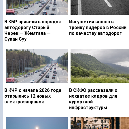
В КБР привели в порядок
Ингушетия вошла в
автодорогу Старый
тройку лидеров в России
Черек — Жемтала —
по качеству автодорог
Сукан Суу
В КЧР с начала 2026 года
В СКФО рассказали о
открылись 12 новых
нехватке кадров для
электрозаправок
курортной
инфраструктуры