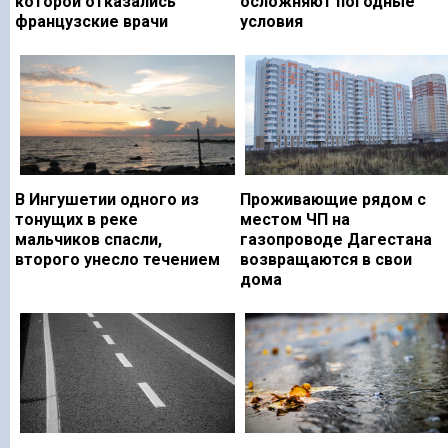
которой отказались
осложняют погодные
французские врачи
условия
В Ингушетии одного из
Проживающие рядом с
тонущих в реке
местом ЧП на
мальчиков спасли,
газопроводе Дагестана
второго унесло течением
возвращаются в свои
дома