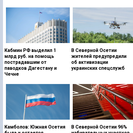
Кабмин РФ выделил 1
В Северной Осетии
млрд руб. на помощь
жителей предупредили
пострадавшим от
об активизации
паводков Дагестану и
украинских спецслужб
Чечне
Камболов: Южная Осетия
В Северной Осетии 96%
была и остается
избирательных участков