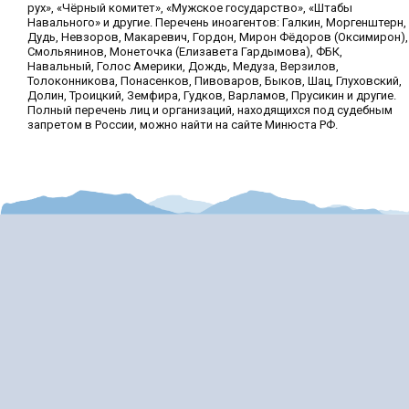
рух», «Чёрный комитет», «Мужское государство», «Штабы
Навального» и другие. Перечень иноагентов: Галкин, Моргенштерн,
Дудь, Невзоров, Макаревич, Гордон, Мирон Фёдоров (Оксимирон),
Смольянинов, Монеточка (Елизавета Гардымова), ФБК,
Навальный, Голос Америки, Дождь, Медуза, Верзилов,
Толоконникова, Понасенков, Пивоваров, Быков, Шац, Глуховский,
Долин, Троицкий, Земфира, Гудков, Варламов, Прусикин и другие.
Полный перечень лиц и организаций, находящихся под судебным
запретом в России, можно найти на сайте Минюста РФ.