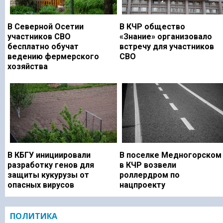
В Северной Осетии
В КЧР общество
участников СВО
«Знание» организовало
бесплатно обучат
встречу для участников
ведению фермерского
СВО
хозяйства
В КБГУ инициировали
В поселке Медногорском
разработку генов для
в КЧР возвели
защиты кукурузы от
роллердром по
опасных вирусов
нацпроекту
ПОЛИТИКА