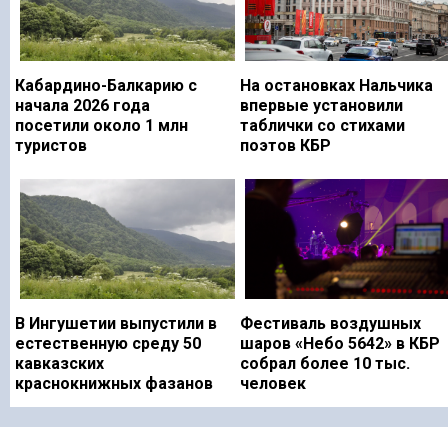
Кабардино-Балкарию с
На остановках Нальчика
начала 2026 года
впервые установили
посетили около 1 млн
таблички со стихами
туристов
поэтов КБР
В Ингушетии выпустили в
Фестиваль воздушных
естественную среду 50
шаров «Небо 5642» в КБР
кавказских
собрал более 10 тыс.
краснокнижных фазанов
человек