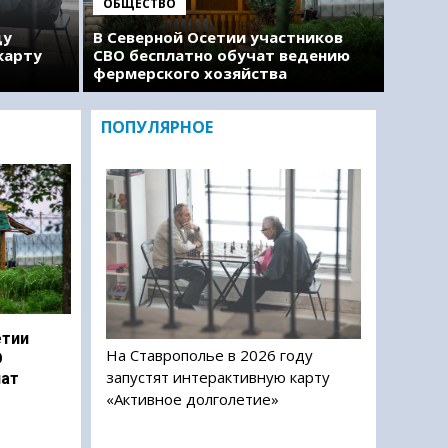
ОБЩЕСТВО
ду
В Северной Осетии участников
карту
СВО бесплатно обучат ведению
фермерского хозяйства
ПОПУЛЯРНОЕ
етии
На Ставрополье в 2026 году
О
запустят интерактивную карту
чат
«Активное долголетие»