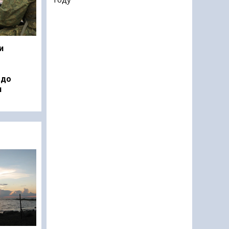
и
 до
н