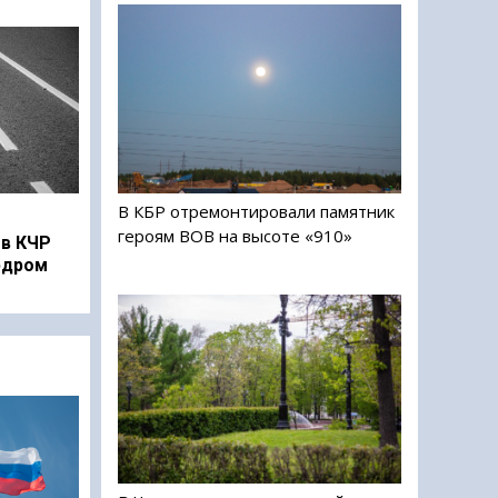
В КБР отремонтировали памятник
героям ВОВ на высоте «910»
в КЧР
рдром