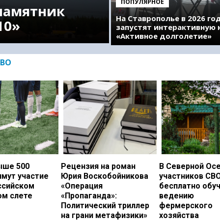
ПОПУЛЯРНОЕ
памятник
На Ставрополье в 2026 го
10»
запустят интерактивную 
«Активное долголетие»
ВО
ыше 500
Рецензия на роман
В Северной Ос
имут участие
Юрия Воскобойникова
участников СВ
ссийском
«Операция
бесплатно обу
ом слете
«Пропаганда»:
ведению
Политический триллер
фермерского
на грани метафизики»
хозяйства