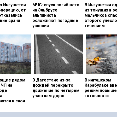
з Ингушетии
МЧС: спуск погибшего
В Ингушетии о
операцию, от
на Эльбрусе
из тонущих в р
отказались
альпиниста
мальчиков спас
кие врачи
осложняют погодные
второго унесло
условия
течением
ющие рядом
В Дагестане из-за
В ингушском
 ЧП на
дождей перекрыто
Карабулаке вв
оде
движение по четырем
режим повыше
а
участкам дорог
готовности
ются в свои