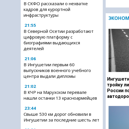
В СКФО рассказали о нехватке
кадров для курортной
инфраструктуры
ЭКОНО
21:55
В Северной Осетии разработают
цифровую платформу с
биографиями выдающихся
деятелей
21:06
В Ингушетии первым 60
выпускников военного учебного
центра выдали дипломы
Ингушети
тройку л
21:02
России п
В КЧР на Марухском перевале
автодоро
нашли останки 13 красноармейцев
23:44
Свыше 530 км дорог обновили в
Ингушетии за последние шесть лет