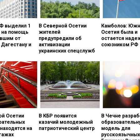
Ф выделил 1
В Северной Осетии
Камболов: Южн
. на помощь
жителей
Осетия была и
вшим от
предупредили об
остается над
 Дагестану и
активизации
союзником РФ
украинских спецслужб
ой Осетии
В КБР появится
В Чечне разраб
рательных
казачий молодежный
образовательн
 находятся на
патриотический центр
модель для
тажах
русскоязычных