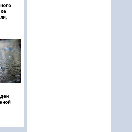
дного
еке
ли,
еден
нной