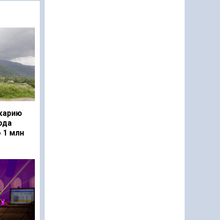
карию
ода
 1 млн