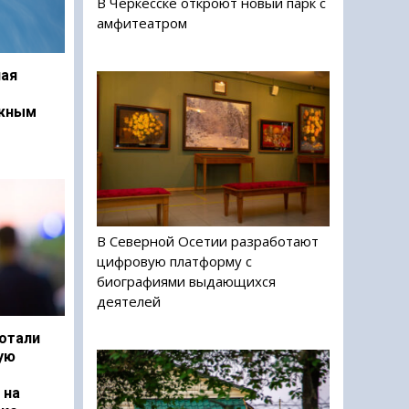
В Черкесске откроют новый парк с
амфитеатром
ая
ежным
В Северной Осетии разработают
цифровую платформу с
биографиями выдающихся
деятелей
отали
ую
 на