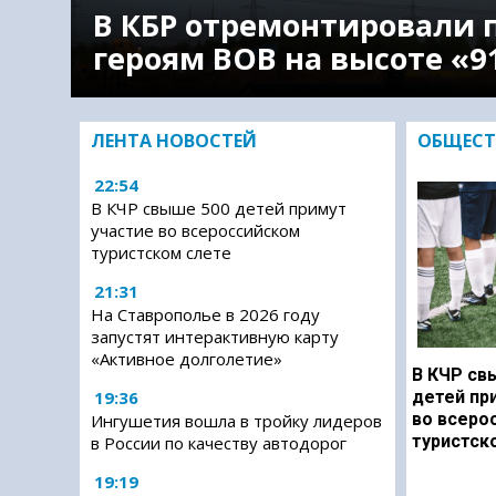
В КБР отремонтировали 
героям ВОВ на высоте «9
ЛЕНТА НОВОСТЕЙ
ОБЩЕСТ
22:54
В КЧР свыше 500 детей примут
участие во всероссийском
туристском слете
21:31
На Ставрополье в 2026 году
запустят интерактивную карту
«Активное долголетие»
В КЧР св
19:36
детей пр
во всеро
Ингушетия вошла в тройку лидеров
туристск
в России по качеству автодорог
19:19