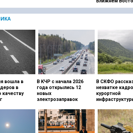
Ближнем Вост
МИКА
я вошла в
В КЧР с начала 2026
В СКФО рассказ
идеров в
года открылись 12
нехватке кадро
о качеству
новых
курортной
г
электрозаправок
инфраструктур