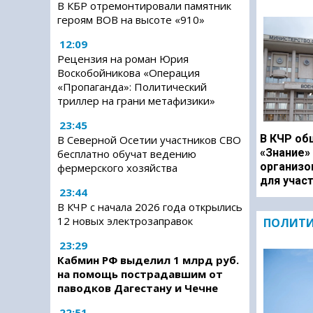
В КБР отремонтировали памятник
героям ВОВ на высоте «910»
12:09
Рецензия на роман Юрия
Воскобойникова «Операция
«Пропаганда»: Политический
триллер на грани метафизики»
23:45
В КЧР об
В Северной Осетии участников СВО
«Знание»
бесплатно обучат ведению
организо
фермерского хозяйства
для учас
23:44
В КЧР с начала 2026 года открылись
12 новых электрозаправок
ПОЛИТ
23:29
Кабмин РФ выделил 1 млрд руб.
на помощь пострадавшим от
паводков Дагестану и Чечне
22:51