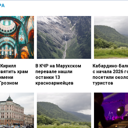
РА
 Кирилл
В КЧР на Марухском
Кабардино-Бал
вятить храм
перевале нашли
с начала 2026 г
 имени
останки 13
посетили около
 Грозном
красноармейцев
туристов