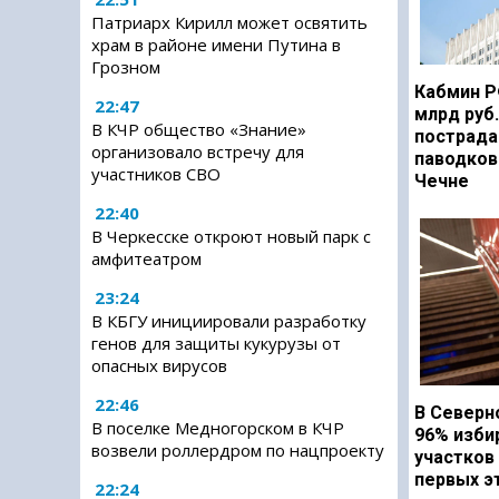
Патриарх Кирилл может освятить
храм в районе имени Путина в
Грозном
Кабмин Р
22:47
млрд руб
В КЧР общество «Знание»
пострада
организовало встречу для
паводков
участников СВО
Чечне
22:40
В Черкесске откроют новый парк с
амфитеатром
23:24
В КБГУ инициировали разработку
генов для защиты кукурузы от
опасных вирусов
22:46
В Северн
В поселке Медногорском в КЧР
96% изби
возвели роллердром по нацпроекту
участков
первых э
22:24