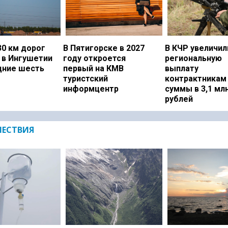
0 км дорог
В Пятигорске в 2027
В КЧР увеличил
 в Ингушетии
году откроется
региональную
дние шесть
первый на КМВ
выплату
туристский
контрактникам
информцентр
суммы в 3,1 мл
рублей
ЕСТВИЯ