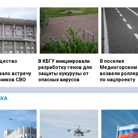
щество
В КБГУ инициировали
В поселке
разработку генов для
Медногорском 
вало встречу
защиты кукурузы от
возвели ролле
тников СВО
опасных вирусов
по нацпроекту
ИКА