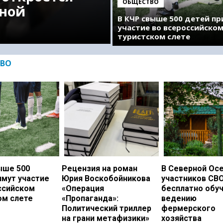
ОБЩЕСТВО
ной
В КЧР свыше 500 детей п
участие во всероссийско
туристском слете
ВО
ыше 500
Рецензия на роман
В Северной Ос
имут участие
Юрия Воскобойникова
участников СВ
ссийском
«Операция
бесплатно обу
ом слете
«Пропаганда»:
ведению
Политический триллер
фермерского
на грани метафизики»
хозяйства