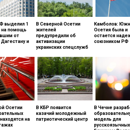
Ф выделил 1
В Северной Осетии
Камболов: Южн
. на помощь
жителей
Осетия была и
вшим от
предупредили об
остается над
 Дагестану и
активизации
союзником РФ
украинских спецслужб
ой Осетии
В КБР появится
В Чечне разраб
рательных
казачий молодежный
образовательн
 находятся на
патриотический центр
модель для
тажах
русскоязычных