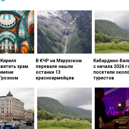
 Кирилл
В КЧР на Марухском
Кабардино-Бал
вятить храм
перевале нашли
с начала 2026 г
 имени
останки 13
посетили около
 Грозном
красноармейцев
туристов