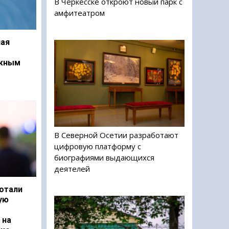
В Черкесске откроют новый парк с
амфитеатром
ая
ежным
В Северной Осетии разработают
цифровую платформу с
биографиями выдающихся
деятелей
отали
ую
 на