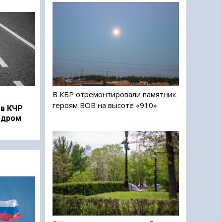
В КБР отремонтировали памятник
героям ВОВ на высоте «910»
в КЧР
рдром