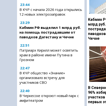
23:44
В КЧР с начала 2026 года открылись
12 новых электрозаправок
Кабмин Р
23:29
млрд руб
Кабмин РФ выделил 1 млрд руб.
пострада
на помощь пострадавшим от
паводков
паводков Дагестану и Чечне
Чечне
22:51
Патриарх Кирилл может освятить
храм в районе имени Путина в
Грозном
22:47
В КЧР общество «Знание»
организовало встречу для
участников СВО
В Северн
22:40
96% изби
В Черкесске откроют новый парк с
участков
амфитеатром
первых э