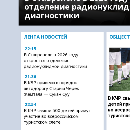
отделение радионуклид
диагностики
ЛЕНТА НОВОСТЕЙ
ОБЩЕСТ
22:15
В Ставрополе в 2026 году
откроется отделение
радионуклидной диагностики
21:36
В КБР привели в порядок
автодорогу Старый Черек —
Жемтала — Сукан Суу
В КЧР св
22:54
детей пр
во всеро
В КЧР свыше 500 детей примут
туристск
участие во всероссийском
туристском слете