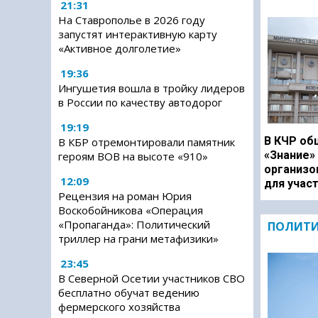
21:31
На Ставрополье в 2026 году
запустят интерактивную карту
«Активное долголетие»
19:36
Ингушетия вошла в тройку лидеров
в России по качеству автодорог
19:19
В КЧР об
В КБР отремонтировали памятник
«Знание»
героям ВОВ на высоте «910»
организо
12:09
для учас
Рецензия на роман Юрия
Воскобойникова «Операция
«Пропаганда»: Политический
ПОЛИТ
триллер на грани метафизики»
23:45
В Северной Осетии участников СВО
бесплатно обучат ведению
фермерского хозяйства