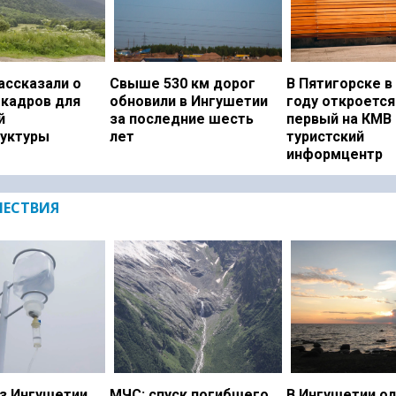
ассказали о
Свыше 530 км дорог
В Пятигорске в
 кадров для
обновили в Ингушетии
году откроется
й
за последние шесть
первый на КМВ
уктуры
лет
туристский
информцентр
ЕСТВИЯ
з Ингушетии
МЧС: спуск погибшего
В Ингушетии о