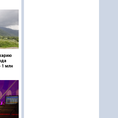
карию
ода
 1 млн