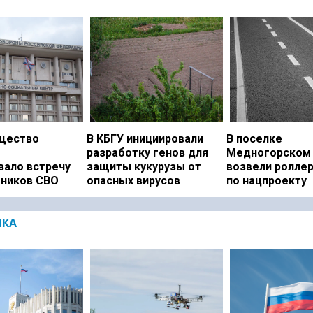
щество
В КБГУ инициировали
В поселке
разработку генов для
Медногорском 
вало встречу
защиты кукурузы от
возвели ролле
тников СВО
опасных вирусов
по нацпроекту
ИКА