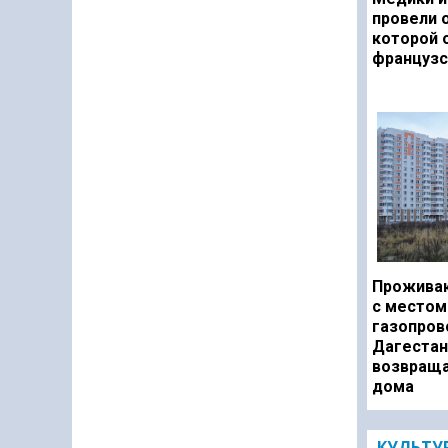
провели 
которой 
французс
Прожива
с местом
газопров
Дагестан
возвраща
дома
КУЛЬТУ