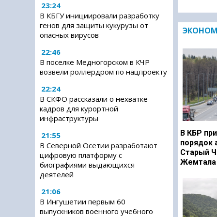
23:24
В КБГУ инициировали разработку
генов для защиты кукурузы от
ЭКОНО
опасных вирусов
22:46
В поселке Медногорском в КЧР
возвели роллердром по нацпроекту
22:24
В СКФО рассказали о нехватке
кадров для курортной
инфраструктуры
В КБР при
21:55
порядок 
В Северной Осетии разработают
Старый Ч
цифровую платформу с
Жемтала 
биографиями выдающихся
деятелей
21:06
В Ингушетии первым 60
выпускников военного учебного