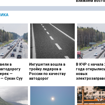
Ближнем Вост
МИКА
вели в
Ингушетия вошла в
В КЧР с начала 
автодорогу
тройку лидеров в
года открылись
ерек —
России по качеству
новых
— Сукан Суу
автодорог
электрозаправ