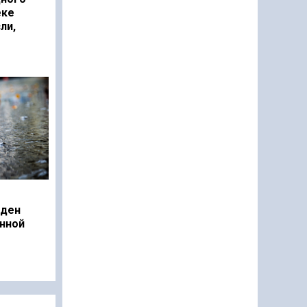
еке
ли,
еден
нной