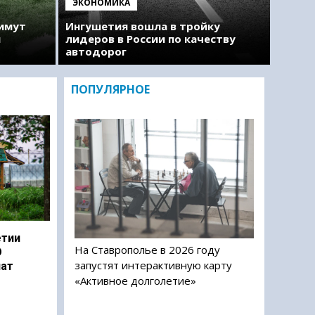
ЭКОНОМИКА
римут
Ингушетия вошла в тройку
м
лидеров в России по качеству
автодорог
ПОПУЛЯРНОЕ
етии
На Ставрополье в 2026 году
О
запустят интерактивную карту
чат
«Активное долголетие»