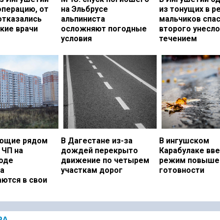
операцию, от
на Эльбрусе
из тонущих в р
отказались
альпиниста
мальчиков спас
кие врачи
осложняют погодные
второго унесло
условия
течением
ющие рядом
В Дагестане из-за
В ингушском
 ЧП на
дождей перекрыто
Карабулаке вв
оде
движение по четырем
режим повыше
а
участкам дорог
готовности
ются в свои
РА