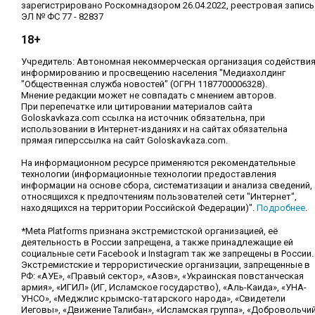
зарегистрировано Роскомнадзором 26.04.2022, реестровая запись
ЭЛ № ФС 77 - 82837
18+
Учредитель: Автономная некоммерческая организация содействи
информированию и просвещению населения "Медиахолдинг
"Общественная служба новостей" (ОГРН 1187700006328).
Мнение редакции может не совпадать с мнением авторов.
При перепечатке или цитировании материалов сайта
Goloskavkaza.com ссылка на источник обязательна, при
использовании в Интернет-изданиях и на сайтах обязательна
прямая гиперссылка на сайт Goloskavkaza.com.
На информационном ресурсе применяются рекомендательные
технологии (информационные технологии предоставления
информации на основе сбора, систематизации и анализа сведений,
относящихся к предпочтениям пользователей сети "Интернет",
находящихся на территории Российской Федерации)".
Подробнее
.
*Meta Platforms признана экстремистской организацией, её
деятельность в России запрещена, а также принадлежащие ей
социальные сети Facebook и Instagram так же запрещены в России.
Экстремистские и террористические организации, запрещенные в
РФ: «АУЕ», «Правый сектор», «Азов», «Украинская повстанческая
армия», «ИГИЛ» (ИГ, Исламское государство), «Аль-Каида», «УНА-
УНСО», «Меджлис крымско-татарского народа», «Свидетели
Иеговы», «Движение Талибан», «Исламская группа», «Добровольчи