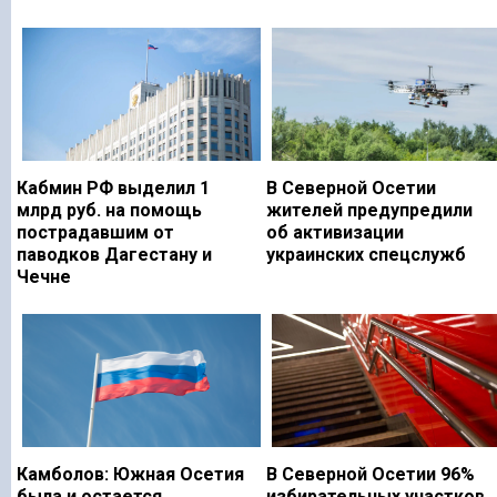
Кабмин РФ выделил 1
В Северной Осетии
млрд руб. на помощь
жителей предупредили
пострадавшим от
об активизации
паводков Дагестану и
украинских спецслужб
Чечне
Камболов: Южная Осетия
В Северной Осетии 96%
была и остается
избирательных участков