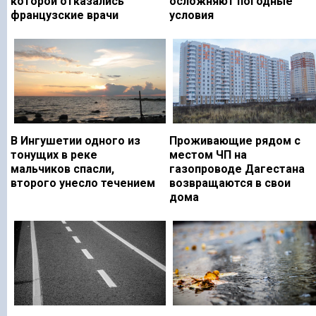
которой отказались
осложняют погодные
французские врачи
условия
В Ингушетии одного из
Проживающие рядом с
тонущих в реке
местом ЧП на
мальчиков спасли,
газопроводе Дагестана
второго унесло течением
возвращаются в свои
дома