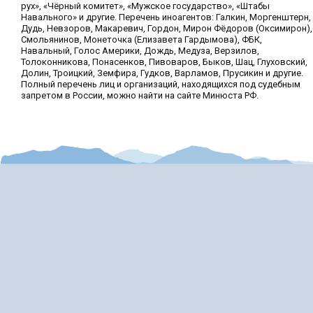
рух», «Чёрный комитет», «Мужское государство», «Штабы
Навального» и другие. Перечень иноагентов: Галкин, Моргенштерн,
Дудь, Невзоров, Макаревич, Гордон, Мирон Фёдоров (Оксимирон),
Смольянинов, Монеточка (Елизавета Гардымова), ФБК,
Навальный, Голос Америки, Дождь, Медуза, Верзилов,
Толоконникова, Понасенков, Пивоваров, Быков, Шац, Глуховский,
Долин, Троицкий, Земфира, Гудков, Варламов, Прусикин и другие.
Полный перечень лиц и организаций, находящихся под судебным
запретом в России, можно найти на сайте Минюста РФ.