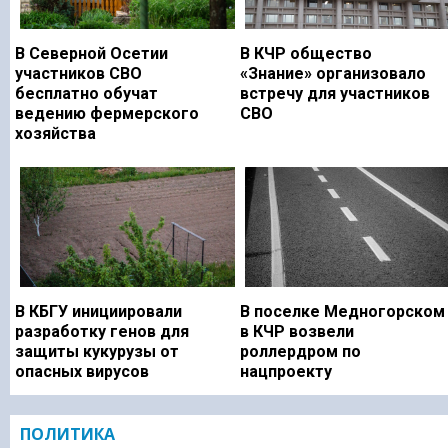
В Северной Осетии
В КЧР общество
участников СВО
«Знание» организовало
бесплатно обучат
встречу для участников
ведению фермерского
СВО
хозяйства
В КБГУ инициировали
В поселке Медногорском
разработку генов для
в КЧР возвели
защиты кукурузы от
роллердром по
опасных вирусов
нацпроекту
ПОЛИТИКА