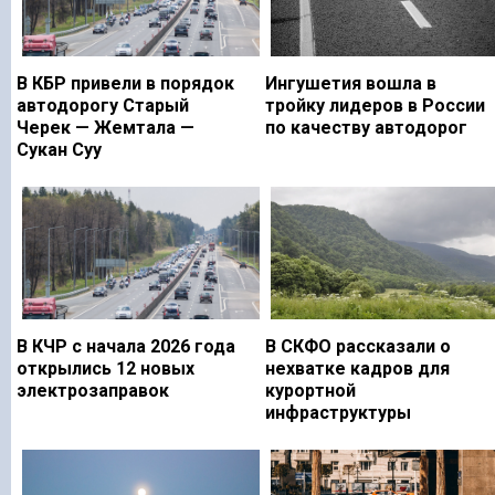
В КБР привели в порядок
Ингушетия вошла в
автодорогу Старый
тройку лидеров в России
Черек — Жемтала —
по качеству автодорог
Сукан Суу
В КЧР с начала 2026 года
В СКФО рассказали о
открылись 12 новых
нехватке кадров для
электрозаправок
курортной
инфраструктуры