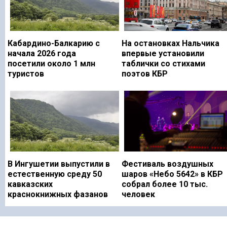
Кабардино-Балкарию с
На остановках Нальчика
начала 2026 года
впервые установили
посетили около 1 млн
таблички со стихами
туристов
поэтов КБР
В Ингушетии выпустили в
Фестиваль воздушных
естественную среду 50
шаров «Небо 5642» в КБР
кавказских
собрал более 10 тыс.
краснокнижных фазанов
человек