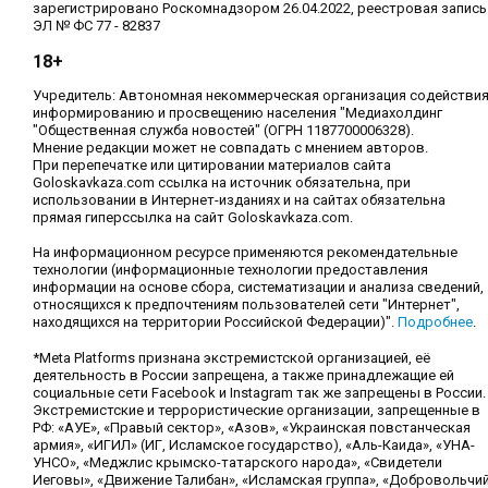
зарегистрировано Роскомнадзором 26.04.2022, реестровая запись
ЭЛ № ФС 77 - 82837
18+
Учредитель: Автономная некоммерческая организация содействи
информированию и просвещению населения "Медиахолдинг
"Общественная служба новостей" (ОГРН 1187700006328).
Мнение редакции может не совпадать с мнением авторов.
При перепечатке или цитировании материалов сайта
Goloskavkaza.com ссылка на источник обязательна, при
использовании в Интернет-изданиях и на сайтах обязательна
прямая гиперссылка на сайт Goloskavkaza.com.
На информационном ресурсе применяются рекомендательные
технологии (информационные технологии предоставления
информации на основе сбора, систематизации и анализа сведений,
относящихся к предпочтениям пользователей сети "Интернет",
находящихся на территории Российской Федерации)".
Подробнее
.
*Meta Platforms признана экстремистской организацией, её
деятельность в России запрещена, а также принадлежащие ей
социальные сети Facebook и Instagram так же запрещены в России.
Экстремистские и террористические организации, запрещенные в
РФ: «АУЕ», «Правый сектор», «Азов», «Украинская повстанческая
армия», «ИГИЛ» (ИГ, Исламское государство), «Аль-Каида», «УНА-
УНСО», «Меджлис крымско-татарского народа», «Свидетели
Иеговы», «Движение Талибан», «Исламская группа», «Добровольчи