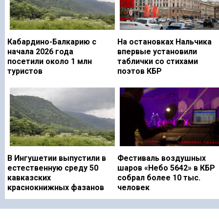
Кабардино-Балкарию с
На остановках Нальчика
начала 2026 года
впервые установили
посетили около 1 млн
таблички со стихами
туристов
поэтов КБР
В Ингушетии выпустили в
Фестиваль воздушных
естественную среду 50
шаров «Небо 5642» в КБР
кавказских
собрал более 10 тыс.
краснокнижных фазанов
человек