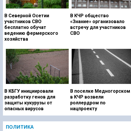
В Северной Осетии
В КЧР общество
участников СВО
«Знание» организовало
бесплатно обучат
встречу для участников
ведению фермерского
СВО
хозяйства
В КБГУ инициировали
В поселке Медногорском
разработку генов для
в КЧР возвели
защиты кукурузы от
роллердром по
опасных вирусов
нацпроекту
ПОЛИТИКА