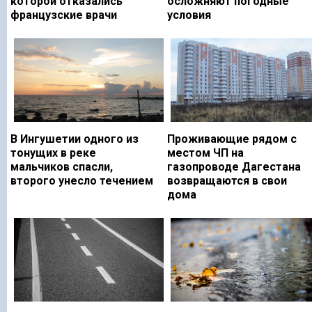
которой отказались
осложняют погодные
французские врачи
условия
В Ингушетии одного из
Проживающие рядом с
тонущих в реке
местом ЧП на
мальчиков спасли,
газопроводе Дагестана
второго унесло течением
возвращаются в свои
дома