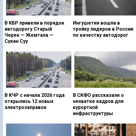
В КБР привели в порядок
Ингушетия вошла в
автодорогу Старый
тройку лидеров в России
Черек — Жемтала —
по качеству автодорог
Сукан Суу
В КЧР с начала 2026 года
В СКФО рассказали о
открылись 12 новых
нехватке кадров для
электрозаправок
курортной
инфраструктуры