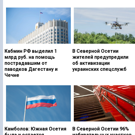
Кабмин РФ выделил 1
В Северной Осетии
млрд руб. на помощь
жителей предупредили
пострадавшим от
об активизации
паводков Дагестану и
украинских спецслужб
Чечне
Камболов: Южная Осетия
В Северной Осетии 96%
была и остается
избирательных участков