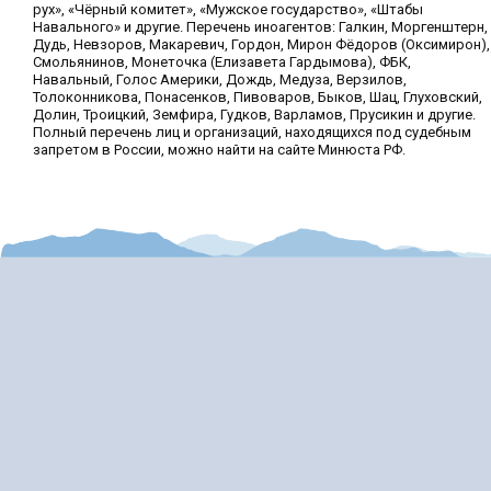
рух», «Чёрный комитет», «Мужское государство», «Штабы
Навального» и другие. Перечень иноагентов: Галкин, Моргенштерн,
Дудь, Невзоров, Макаревич, Гордон, Мирон Фёдоров (Оксимирон),
Смольянинов, Монеточка (Елизавета Гардымова), ФБК,
Навальный, Голос Америки, Дождь, Медуза, Верзилов,
Толоконникова, Понасенков, Пивоваров, Быков, Шац, Глуховский,
Долин, Троицкий, Земфира, Гудков, Варламов, Прусикин и другие.
Полный перечень лиц и организаций, находящихся под судебным
запретом в России, можно найти на сайте Минюста РФ.