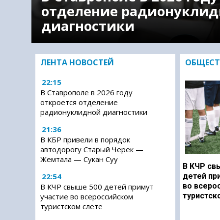
отделение радионуклид
диагностики
ЛЕНТА НОВОСТЕЙ
ОБЩЕСТ
22:15
В Ставрополе в 2026 году
откроется отделение
радионуклидной диагностики
21:36
В КБР привели в порядок
автодорогу Старый Черек —
Жемтала — Сукан Суу
В КЧР св
22:54
детей пр
во всеро
В КЧР свыше 500 детей примут
туристск
участие во всероссийском
туристском слете