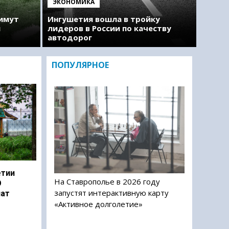
ЭКОНОМИКА
римут
Ингушетия вошла в тройку
м
лидеров в России по качеству
автодорог
ПОПУЛЯРНОЕ
етии
На Ставрополье в 2026 году
О
запустят интерактивную карту
чат
«Активное долголетие»