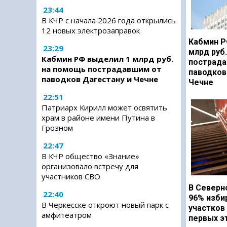
23:44
В КЧР с начала 2026 года открылись
12 новых электрозаправок
Кабмин Р
23:29
млрд руб
Кабмин РФ выделил 1 млрд руб.
пострада
на помощь пострадавшим от
паводков
паводков Дагестану и Чечне
Чечне
22:51
Патриарх Кирилл может освятить
храм в районе имени Путина в
Грозном
22:47
В КЧР общество «Знание»
организовало встречу для
участников СВО
В Северн
22:40
96% изби
В Черкесске откроют новый парк с
участков
амфитеатром
первых э