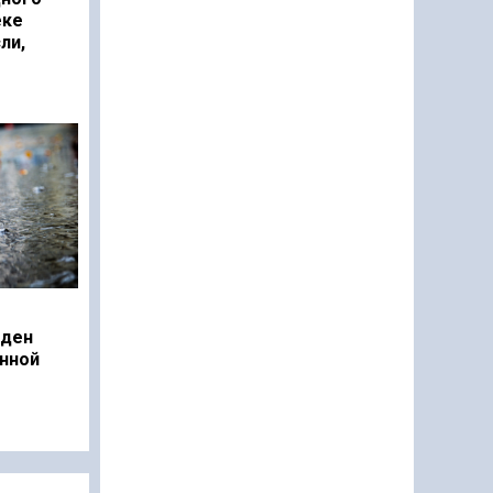
еке
ли,
еден
нной