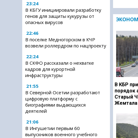
23:24
В КБГУ инициировали разработку
генов для защиты кукурузы от
ЭКОНО
опасных вирусов
22:46
В поселке Медногорском в КЧР
возвели роллердром по нацпроекту
22:24
В СКФО рассказали о нехватке
кадров для курортной
инфраструктуры
В КБР при
21:55
порядок 
В Северной Осетии разработают
Старый Ч
цифровую платформу с
Жемтала 
биографиями выдающихся
деятелей
21:06
В Ингушетии первым 60
выпускников военного учебного