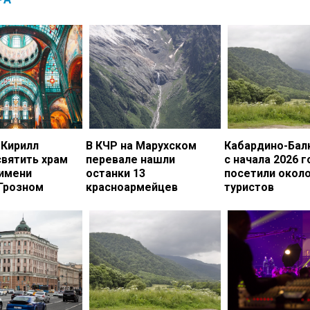
 Кирилл
В КЧР на Марухском
Кабардино-Бал
вятить храм
перевале нашли
с начала 2026 г
 имени
останки 13
посетили около
 Грозном
красноармейцев
туристов