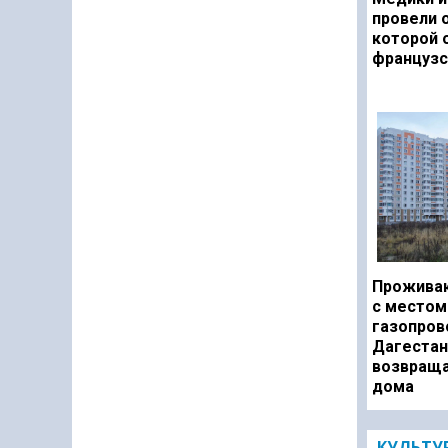
провели 
которой 
французс
Прожива
с местом
газопров
Дагестан
возвраща
дома
КУЛЬТУ