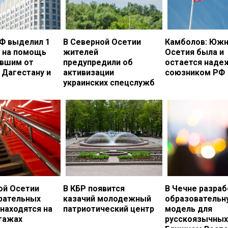
Ф выделил 1
В Северной Осетии
Камболов: Южн
. на помощь
жителей
Осетия была и
вшим от
предупредили об
остается над
 Дагестану и
активизации
союзником РФ
украинских спецслужб
ой Осетии
В КБР появится
В Чечне разраб
рательных
казачий молодежный
образовательн
 находятся на
патриотический центр
модель для
тажах
русскоязычных