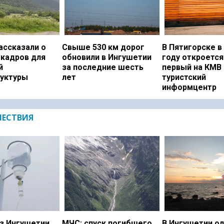
ассказали о
Свыше 530 км дорог
В Пятигорске в
 кадров для
обновили в Ингушетии
году откроется
й
за последние шесть
первый на КМВ
уктуры
лет
туристский
информцентр
ЕСТВИЯ
з Ингушетии
МЧС: спуск погибшего
В Ингушетии о