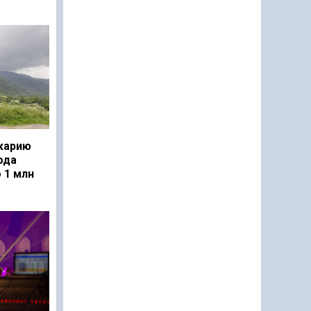
карию
ода
 1 млн