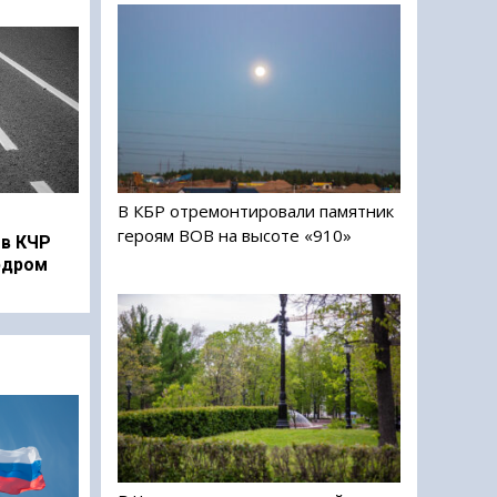
В КБР отремонтировали памятник
героям ВОВ на высоте «910»
в КЧР
рдром