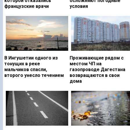
которой отказались
осложняют погодные
французские врачи
условия
В Ингушетии одного из
Проживающие рядом с
тонущих в реке
местом ЧП на
мальчиков спасли,
газопроводе Дагестана
второго унесло течением
возвращаются в свои
дома