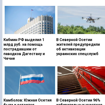
Кабмин РФ выделил 1
В Северной Осетии
млрд руб. на помощь
жителей предупредили
пострадавшим от
об активизации
паводков Дагестану и
украинских спецслужб
Чечне
Камболов: Южная Осетия
В Северной Осетии 96%
была и остается
избирательных участков