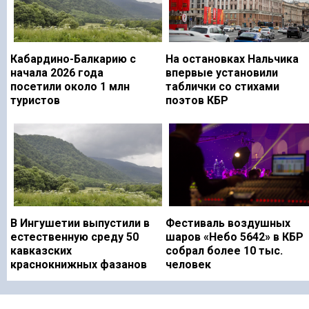
Кабардино-Балкарию с
На остановках Нальчика
начала 2026 года
впервые установили
посетили около 1 млн
таблички со стихами
туристов
поэтов КБР
В Ингушетии выпустили в
Фестиваль воздушных
естественную среду 50
шаров «Небо 5642» в КБР
кавказских
собрал более 10 тыс.
краснокнижных фазанов
человек