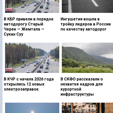
В КБР привели в порядок
Ингушетия вошла в
автодорогу Старый
тройку лидеров в России
Черек — Жемтала —
по качеству автодорог
Сукан Суу
В КЧР с начала 2026 года
В СКФО рассказали о
открылись 12 новых
нехватке кадров для
электрозаправок
курортной
инфраструктуры