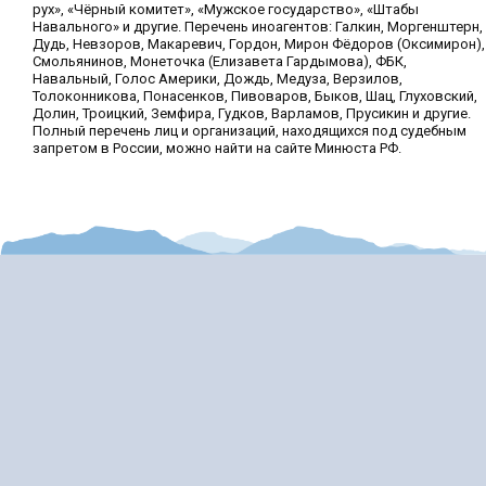
рух», «Чёрный комитет», «Мужское государство», «Штабы
Навального» и другие. Перечень иноагентов: Галкин, Моргенштерн,
Дудь, Невзоров, Макаревич, Гордон, Мирон Фёдоров (Оксимирон),
Смольянинов, Монеточка (Елизавета Гардымова), ФБК,
Навальный, Голос Америки, Дождь, Медуза, Верзилов,
Толоконникова, Понасенков, Пивоваров, Быков, Шац, Глуховский,
Долин, Троицкий, Земфира, Гудков, Варламов, Прусикин и другие.
Полный перечень лиц и организаций, находящихся под судебным
запретом в России, можно найти на сайте Минюста РФ.