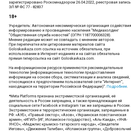
зарегистрировано Роскомнадзором 26.04.2022, реестровая запись
ЭЛ № ФС 77 - 82837
18+
Учредитель: Автономная некоммерческая организация содействи
информированию и просвещению населения "Медиахолдинг
"Общественная служба новостей" (ОГРН 1187700006328).
Мнение редакции может не совпадать с мнением авторов.
При перепечатке или цитировании материалов сайта
Goloskavkaza.com ссылка на источник обязательна, при
использовании в Интернет-изданиях и на сайтах обязательна
прямая гиперссылка на сайт Goloskavkaza.com.
На информационном ресурсе применяются рекомендательные
технологии (информационные технологии предоставления
информации на основе сбора, систематизации и анализа сведений,
относящихся к предпочтениям пользователей сети "Интернет",
находящихся на территории Российской Федерации)".
Подробнее
.
*Meta Platforms признана экстремистской организацией, её
деятельность в России запрещена, а также принадлежащие ей
социальные сети Facebook и Instagram так же запрещены в России.
Экстремистские и террористические организации, запрещенные в
РФ: «АУЕ», «Правый сектор», «Азов», «Украинская повстанческая
армия», «ИГИЛ» (ИГ, Исламское государство), «Аль-Каида», «УНА-
УНСО», «Меджлис крымско-татарского народа», «Свидетели
Иеговы», «Движение Талибан», «Исламская группа», «Добровольчи