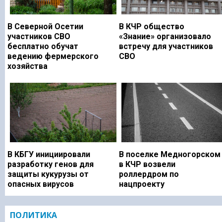
В Северной Осетии
В КЧР общество
участников СВО
«Знание» организовало
бесплатно обучат
встречу для участников
ведению фермерского
СВО
хозяйства
В КБГУ инициировали
В поселке Медногорском
разработку генов для
в КЧР возвели
защиты кукурузы от
роллердром по
опасных вирусов
нацпроекту
ПОЛИТИКА