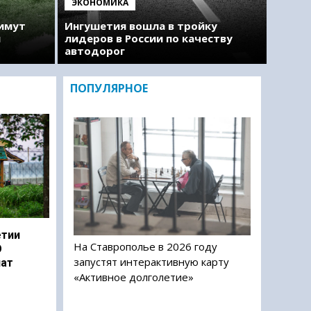
ЭКОНОМИКА
римут
Ингушетия вошла в тройку
м
лидеров в России по качеству
автодорог
ПОПУЛЯРНОЕ
етии
На Ставрополье в 2026 году
О
запустят интерактивную карту
чат
«Активное долголетие»