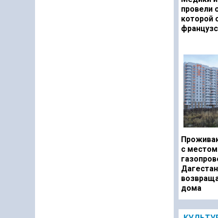
провели 
которой 
французс
Прожива
с местом
газопров
Дагестан
возвраща
дома
КУЛЬТУ