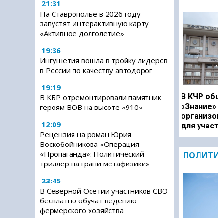
21:31
На Ставрополье в 2026 году
запустят интерактивную карту
«Активное долголетие»
19:36
Ингушетия вошла в тройку лидеров
в России по качеству автодорог
19:19
В КЧР об
В КБР отремонтировали памятник
«Знание»
героям ВОВ на высоте «910»
организо
12:09
для учас
Рецензия на роман Юрия
Воскобойникова «Операция
«Пропаганда»: Политический
ПОЛИТ
триллер на грани метафизики»
23:45
В Северной Осетии участников СВО
бесплатно обучат ведению
фермерского хозяйства