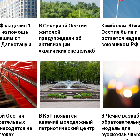
Ф выделил 1
В Северной Осетии
Камболов: Южн
. на помощь
жителей
Осетия была и
вшим от
предупредили об
остается над
 Дагестану и
активизации
союзником РФ
украинских спецслужб
ой Осетии
В КБР появится
В Чечне разраб
рательных
казачий молодежный
образовательн
 находятся на
патриотический центр
модель для
тажах
русскоязычных