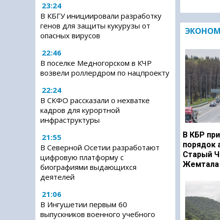
23:24
В КБГУ инициировали разработку
генов для защиты кукурузы от
ЭКОНО
опасных вирусов
22:46
В поселке Медногорском в КЧР
возвели роллердром по нацпроекту
22:24
В СКФО рассказали о нехватке
кадров для курортной
инфраструктуры
В КБР при
21:55
порядок 
В Северной Осетии разработают
Старый Ч
цифровую платформу с
Жемтала 
биографиями выдающихся
деятелей
21:06
В Ингушетии первым 60
выпускников военного учебного