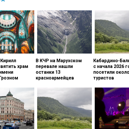
 Кирилл
В КЧР на Марухском
Кабардино-Бал
вятить храм
перевале нашли
с начала 2026 г
 имени
останки 13
посетили около
 Грозном
красноармейцев
туристов