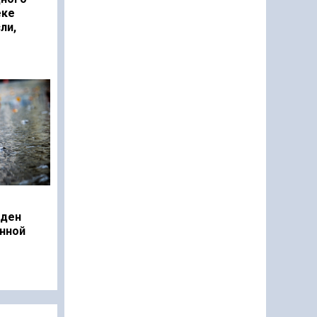
еке
ли,
еден
нной