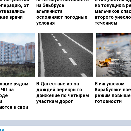
операцию, от
на Эльбрусе
из тонущих в р
отказались
альпиниста
мальчиков спас
кие врачи
осложняют погодные
второго унесло
условия
течением
ющие рядом
В Дагестане из-за
В ингушском
 ЧП на
дождей перекрыто
Карабулаке вв
оде
движение по четырем
режим повыше
а
участкам дорог
готовности
ются в свои
РА