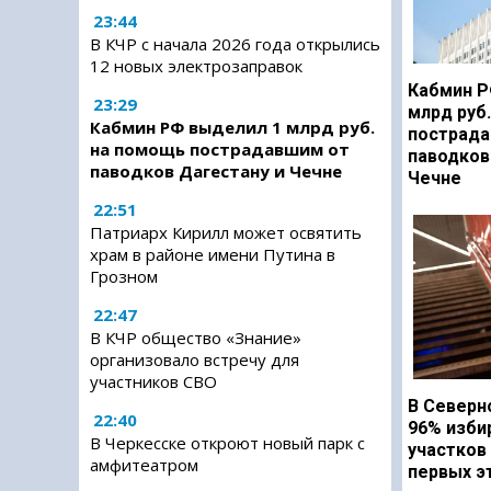
23:44
В КЧР с начала 2026 года открылись
12 новых электрозаправок
Кабмин Р
23:29
млрд руб
Кабмин РФ выделил 1 млрд руб.
пострада
на помощь пострадавшим от
паводков
паводков Дагестану и Чечне
Чечне
22:51
Патриарх Кирилл может освятить
храм в районе имени Путина в
Грозном
22:47
В КЧР общество «Знание»
организовало встречу для
участников СВО
В Северн
22:40
96% изби
В Черкесске откроют новый парк с
участков
амфитеатром
первых э