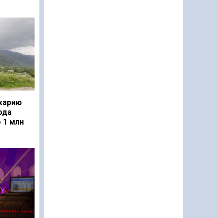
карию
ода
 1 млн