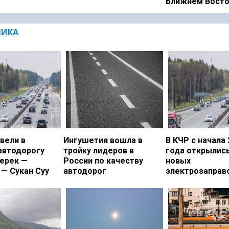
Ближнем Вост
МИКА
вели в
Ингушетия вошла в
В КЧР с начала 
автодорогу
тройку лидеров в
года открылись
ерек —
России по качеству
новых
— Сукан Суу
автодорог
электрозаправ