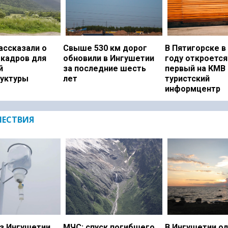
ассказали о
Свыше 530 км дорог
В Пятигорске в
 кадров для
обновили в Ингушетии
году откроется
й
за последние шесть
первый на КМВ
уктуры
лет
туристский
информцентр
ЕСТВИЯ
з Ингушетии
МЧС: спуск погибшего
В Ингушетии о