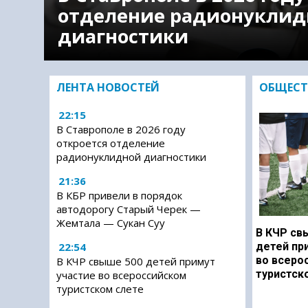
отделение радионуклид
диагностики
ЛЕНТА НОВОСТЕЙ
ОБЩЕСТ
22:15
В Ставрополе в 2026 году
откроется отделение
радионуклидной диагностики
21:36
В КБР привели в порядок
автодорогу Старый Черек —
Жемтала — Сукан Суу
В КЧР св
22:54
детей пр
во всеро
В КЧР свыше 500 детей примут
туристск
участие во всероссийском
туристском слете