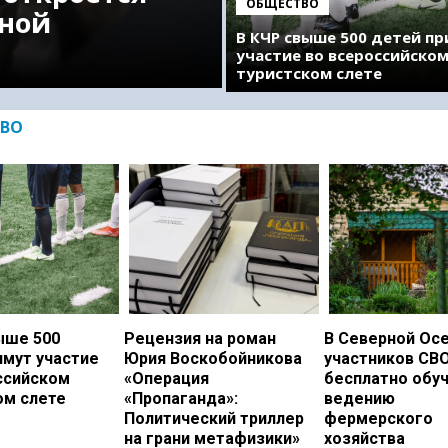
ОБЩЕСТВО
ной
В КЧР свыше 500 детей п
участие во всероссийско
туристском слете
ВО
ыше 500
Рецензия на роман
В Северной Ос
имут участие
Юрия Воскобойникова
участников СВ
ссийском
«Операция
бесплатно обу
ом слете
«Пропаганда»:
ведению
Политический триллер
фермерского
на грани метафизики»
хозяйства