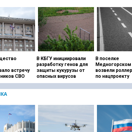
щество
В КБГУ инициировали
В поселке
разработку генов для
Медногорском 
вало встречу
защиты кукурузы от
возвели ролле
тников СВО
опасных вирусов
по нацпроекту
ИКА