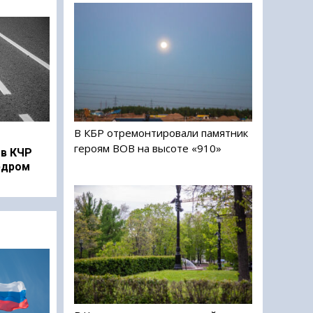
В КБР отремонтировали памятник
героям ВОВ на высоте «910»
в КЧР
рдром