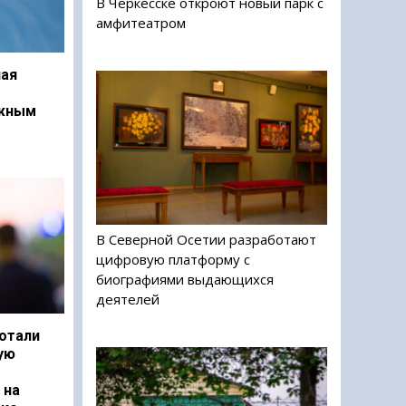
В Черкесске откроют новый парк с
амфитеатром
ая
ежным
В Северной Осетии разработают
цифровую платформу с
биографиями выдающихся
деятелей
отали
ую
 на