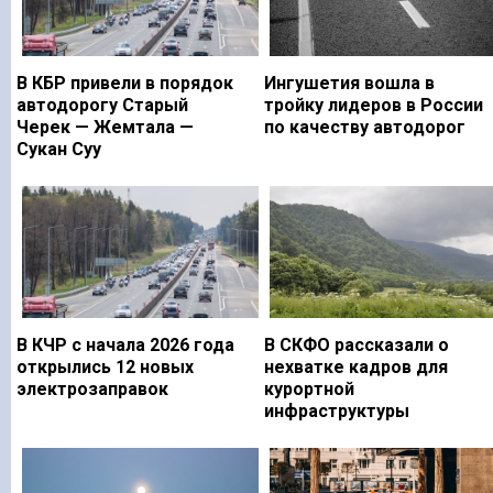
В КБР привели в порядок
Ингушетия вошла в
автодорогу Старый
тройку лидеров в России
Черек — Жемтала —
по качеству автодорог
Сукан Суу
В КЧР с начала 2026 года
В СКФО рассказали о
открылись 12 новых
нехватке кадров для
электрозаправок
курортной
инфраструктуры