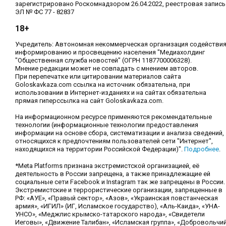
зарегистрировано Роскомнадзором 26.04.2022, реестровая запись
ЭЛ № ФС 77 - 82837
18+
Учредитель: Автономная некоммерческая организация содействи
информированию и просвещению населения "Медиахолдинг
"Общественная служба новостей" (ОГРН 1187700006328).
Мнение редакции может не совпадать с мнением авторов.
При перепечатке или цитировании материалов сайта
Goloskavkaza.com ссылка на источник обязательна, при
использовании в Интернет-изданиях и на сайтах обязательна
прямая гиперссылка на сайт Goloskavkaza.com.
На информационном ресурсе применяются рекомендательные
технологии (информационные технологии предоставления
информации на основе сбора, систематизации и анализа сведений,
относящихся к предпочтениям пользователей сети "Интернет",
находящихся на территории Российской Федерации)".
Подробнее
.
*Meta Platforms признана экстремистской организацией, её
деятельность в России запрещена, а также принадлежащие ей
социальные сети Facebook и Instagram так же запрещены в России.
Экстремистские и террористические организации, запрещенные в
РФ: «АУЕ», «Правый сектор», «Азов», «Украинская повстанческая
армия», «ИГИЛ» (ИГ, Исламское государство), «Аль-Каида», «УНА-
УНСО», «Меджлис крымско-татарского народа», «Свидетели
Иеговы», «Движение Талибан», «Исламская группа», «Добровольчи