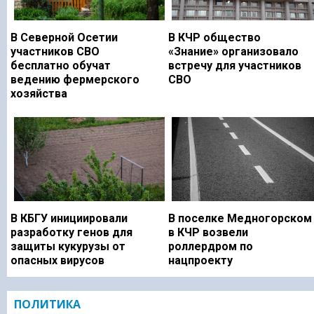
В Северной Осетии
В КЧР общество
участников СВО
«Знание» организовало
бесплатно обучат
встречу для участников
ведению фермерского
СВО
хозяйства
В КБГУ инициировали
В поселке Медногорском
разработку генов для
в КЧР возвели
защиты кукурузы от
роллердром по
опасных вирусов
нацпроекту
ПОЛИТИКА