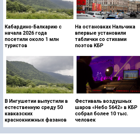
Кабардино-Балкарию с
На остановках Нальчика
начала 2026 года
впервые установили
посетили около 1 млн
таблички со стихами
туристов
поэтов КБР
В Ингушетии выпустили в
Фестиваль воздушных
естественную среду 50
шаров «Небо 5642» в КБР
кавказских
собрал более 10 тыс.
краснокнижных фазанов
человек