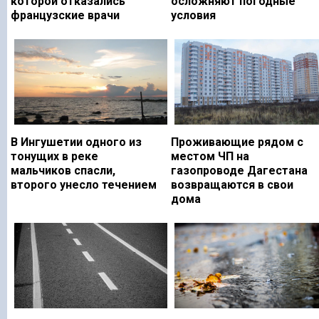
которой отказались
осложняют погодные
французские врачи
условия
В Ингушетии одного из
Проживающие рядом с
тонущих в реке
местом ЧП на
мальчиков спасли,
газопроводе Дагестана
второго унесло течением
возвращаются в свои
дома