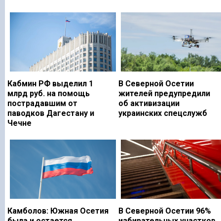
Кабмин РФ выделил 1
В Северной Осетии
млрд руб. на помощь
жителей предупредили
пострадавшим от
об активизации
паводков Дагестану и
украинских спецслужб
Чечне
Камболов: Южная Осетия
В Северной Осетии 96%
была и остается
избирательных участков