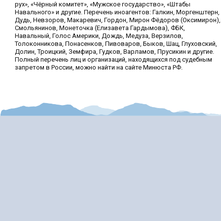
рух», «Чёрный комитет», «Мужское государство», «Штабы
Навального» и другие. Перечень иноагентов: Галкин, Моргенштерн,
Дудь, Невзоров, Макаревич, Гордон, Мирон Фёдоров (Оксимирон),
Смольянинов, Монеточка (Елизавета Гардымова), ФБК,
Навальный, Голос Америки, Дождь, Медуза, Верзилов,
Толоконникова, Понасенков, Пивоваров, Быков, Шац, Глуховский,
Долин, Троицкий, Земфира, Гудков, Варламов, Прусикин и другие.
Полный перечень лиц и организаций, находящихся под судебным
запретом в России, можно найти на сайте Минюста РФ.