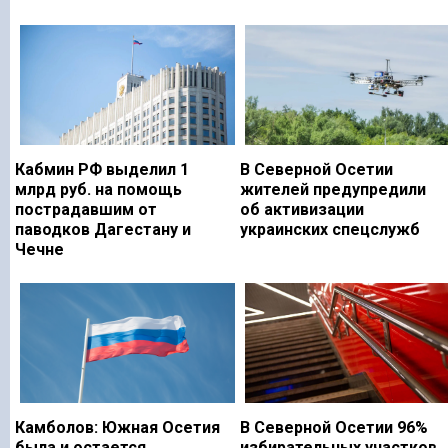
Кабмин РФ выделил 1
В Северной Осетии
млрд руб. на помощь
жителей предупредили
пострадавшим от
об активизации
паводков Дагестану и
украинских спецслужб
Чечне
Камболов: Южная Осетия
В Северной Осетии 96%
была и остается
избирательных участков