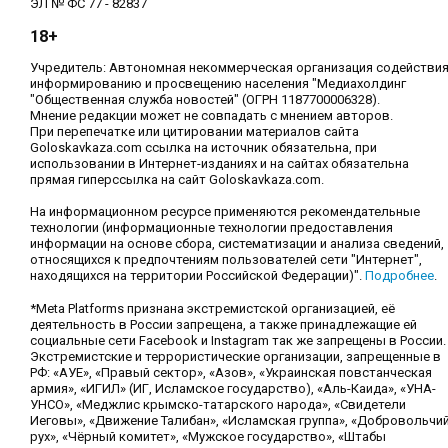
ЭЛ № ФС 77 - 82837
18+
Учредитель: Автономная некоммерческая организация содействи
информированию и просвещению населения "Медиахолдинг
"Общественная служба новостей" (ОГРН 1187700006328).
Мнение редакции может не совпадать с мнением авторов.
При перепечатке или цитировании материалов сайта
Goloskavkaza.com ссылка на источник обязательна, при
использовании в Интернет-изданиях и на сайтах обязательна
прямая гиперссылка на сайт Goloskavkaza.com.
На информационном ресурсе применяются рекомендательные
технологии (информационные технологии предоставления
информации на основе сбора, систематизации и анализа сведений,
относящихся к предпочтениям пользователей сети "Интернет",
находящихся на территории Российской Федерации)".
Подробнее
.
*Meta Platforms признана экстремистской организацией, её
деятельность в России запрещена, а также принадлежащие ей
социальные сети Facebook и Instagram так же запрещены в России.
Экстремистские и террористические организации, запрещенные в
РФ: «АУЕ», «Правый сектор», «Азов», «Украинская повстанческая
армия», «ИГИЛ» (ИГ, Исламское государство), «Аль-Каида», «УНА-
УНСО», «Меджлис крымско-татарского народа», «Свидетели
Иеговы», «Движение Талибан», «Исламская группа», «Добровольчи
рух», «Чёрный комитет», «Мужское государство», «Штабы