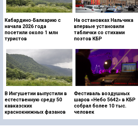
Кабардино-Балкарию с
На остановках Нальчика
начала 2026 года
впервые установили
посетили около 1 млн
таблички со стихами
туристов
поэтов КБР
В Ингушетии выпустили в
Фестиваль воздушных
естественную среду 50
шаров «Небо 5642» в КБР
кавказских
собрал более 10 тыс.
краснокнижных фазанов
человек