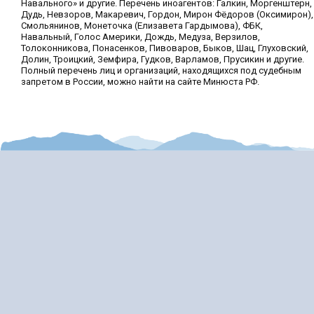
Навального» и другие. Перечень иноагентов: Галкин, Моргенштерн,
Дудь, Невзоров, Макаревич, Гордон, Мирон Фёдоров (Оксимирон),
Смольянинов, Монеточка (Елизавета Гардымова), ФБК,
Навальный, Голос Америки, Дождь, Медуза, Верзилов,
Толоконникова, Понасенков, Пивоваров, Быков, Шац, Глуховский,
Долин, Троицкий, Земфира, Гудков, Варламов, Прусикин и другие.
Полный перечень лиц и организаций, находящихся под судебным
запретом в России, можно найти на сайте Минюста РФ.