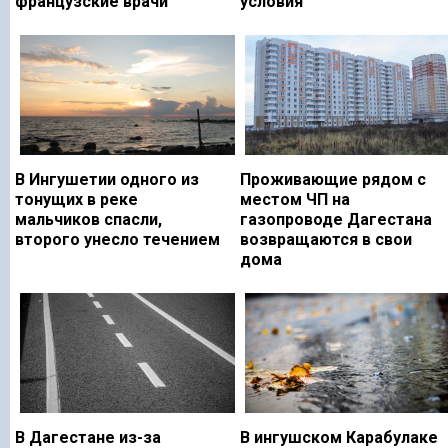
французские врачи
условия
В Ингушетии одного из
Проживающие рядом с
тонущих в реке
местом ЧП на
мальчиков спасли,
газопроводе Дагестана
второго унесло течением
возвращаются в свои
дома
В Дагестане из-за
В ингушском Карабулаке