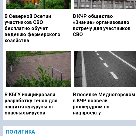
В Северной Осетии
В КЧР общество
участников СВО
«Знание» организовало
бесплатно обучат
встречу для участников
ведению фермерского
СВО
хозяйства
В КБГУ инициировали
В поселке Медногорском
разработку генов для
в КЧР возвели
защиты кукурузы от
роллердром по
опасных вирусов
нацпроекту
ПОЛИТИКА