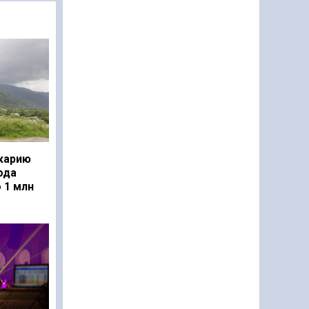
карию
ода
 1 млн