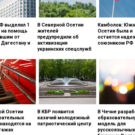
Ф выделил 1
В Северной Осетии
Камболов: Южн
. на помощь
жителей
Осетия была и
вшим от
предупредили об
остается над
 Дагестану и
активизации
союзником РФ
украинских спецслужб
ой Осетии
В КБР появится
В Чечне разраб
рательных
казачий молодежный
образовательн
 находятся на
патриотический центр
модель для
тажах
русскоязычных