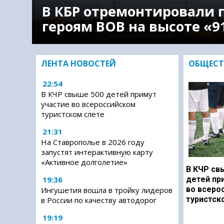
В КБР отремонтировали 
героям ВОВ на высоте «9
ЛЕНТА НОВОСТЕЙ
ОБЩЕСТ
22:54
В КЧР свыше 500 детей примут
участие во всероссийском
туристском слете
21:31
На Ставрополье в 2026 году
запустят интерактивную карту
«Активное долголетие»
В КЧР св
19:36
детей пр
во всеро
Ингушетия вошла в тройку лидеров
туристск
в России по качеству автодорог
19:19