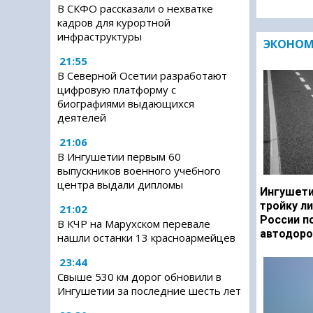
В СКФО рассказали о нехватке
кадров для курортной
инфраструктуры
ЭКОНО
21:55
В Северной Осетии разработают
цифровую платформу с
биографиями выдающихся
деятелей
21:06
В Ингушетии первым 60
выпускников военного учебного
центра выдали дипломы
Ингушети
тройку л
21:02
России п
В КЧР на Марухском перевале
автодоро
нашли останки 13 красноармейцев
23:44
Свыше 530 км дорог обновили в
Ингушетии за последние шесть лет