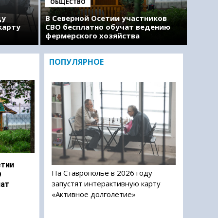
ОБЩЕСТВО
ду
В Северной Осетии участников
карту
СВО бесплатно обучат ведению
фермерского хозяйства
ПОПУЛЯРНОЕ
етии
На Ставрополье в 2026 году
О
запустят интерактивную карту
чат
«Активное долголетие»