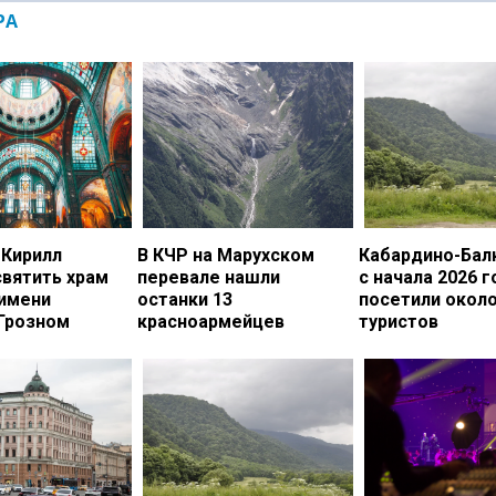
РА
 Кирилл
В КЧР на Марухском
Кабардино-Бал
вятить храм
перевале нашли
с начала 2026 г
 имени
останки 13
посетили около
 Грозном
красноармейцев
туристов