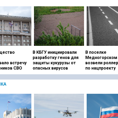
щество
В КБГУ инициировали
В поселке
разработку генов для
Медногорском 
вало встречу
защиты кукурузы от
возвели ролле
тников СВО
опасных вирусов
по нацпроекту
ИКА