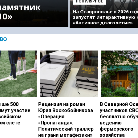
ПОПУЛЯРНОЕ
памятник
На Ставрополье в 2026 го
10»
запустят интерактивную 
«Активное долголетие»
ВО
ыше 500
Рецензия на роман
В Северной Ос
имут участие
Юрия Воскобойникова
участников СВ
ссийском
«Операция
бесплатно обу
ом слете
«Пропаганда»:
ведению
Политический триллер
фермерского
на грани метафизики»
хозяйства