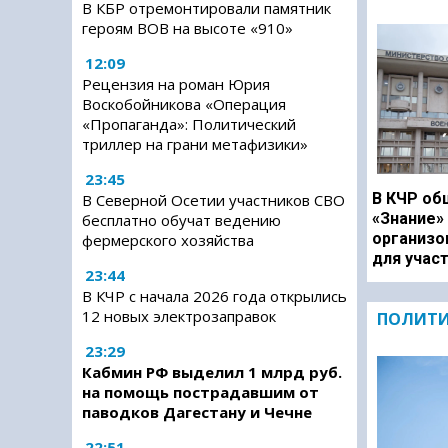
В КБР отремонтировали памятник
героям ВОВ на высоте «910»
12:09
Рецензия на роман Юрия
Воскобойникова «Операция
«Пропаганда»: Политический
триллер на грани метафизики»
23:45
В КЧР об
В Северной Осетии участников СВО
«Знание»
бесплатно обучат ведению
организо
фермерского хозяйства
для учас
23:44
В КЧР с начала 2026 года открылись
12 новых электрозаправок
ПОЛИТ
23:29
Кабмин РФ выделил 1 млрд руб.
на помощь пострадавшим от
паводков Дагестану и Чечне
22:51