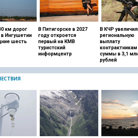
0 км дорог
В Пятигорске в 2027
В КЧР увеличил
 в Ингушетии
году откроется
региональную
дние шесть
первый на КМВ
выплату
туристский
контрактникам
информцентр
суммы в 3,1 мл
рублей
ЕСТВИЯ