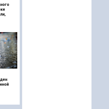
дного
еке
ли,
еден
нной