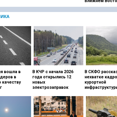
Ближнем Вост
МИКА
я вошла в
В КЧР с начала 2026
В СКФО рассказ
идеров в
года открылись 12
нехватке кадро
о качеству
новых
курортной
г
электрозаправок
инфраструктур