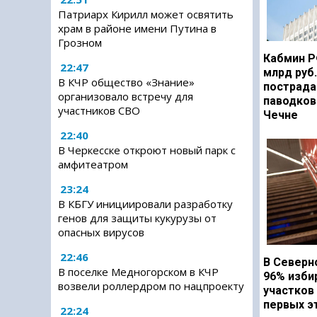
Патриарх Кирилл может освятить
храм в районе имени Путина в
Грозном
Кабмин Р
22:47
млрд руб
В КЧР общество «Знание»
пострада
организовало встречу для
паводков
участников СВО
Чечне
22:40
В Черкесске откроют новый парк с
амфитеатром
23:24
В КБГУ инициировали разработку
генов для защиты кукурузы от
опасных вирусов
22:46
В Северн
В поселке Медногорском в КЧР
96% изби
возвели роллердром по нацпроекту
участков
первых э
22:24