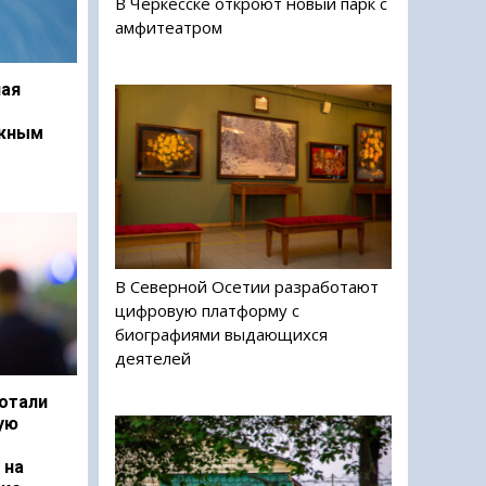
В Черкесске откроют новый парк с
амфитеатром
ая
ежным
В Северной Осетии разработают
цифровую платформу с
биографиями выдающихся
деятелей
отали
ую
 на