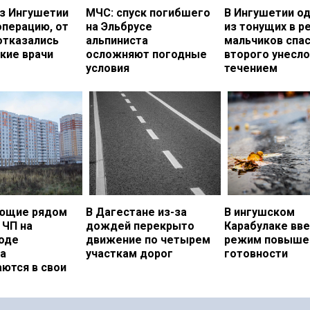
з Ингушетии
МЧС: спуск погибшего
В Ингушетии о
операцию, от
на Эльбрусе
из тонущих в р
отказались
альпиниста
мальчиков спас
кие врачи
осложняют погодные
второго унесло
условия
течением
ющие рядом
В Дагестане из-за
В ингушском
 ЧП на
дождей перекрыто
Карабулаке вв
оде
движение по четырем
режим повыше
а
участкам дорог
готовности
ются в свои