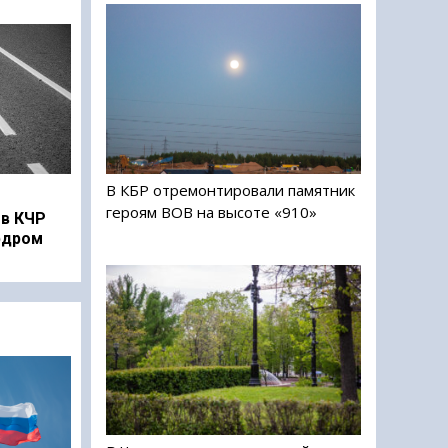
В КБР отремонтировали памятник
героям ВОВ на высоте «910»
в КЧР
рдром