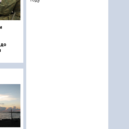
и
 до
н