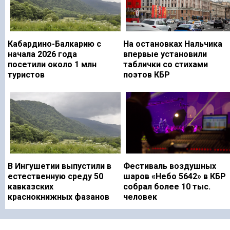
Кабардино-Балкарию с
На остановках Нальчика
начала 2026 года
впервые установили
посетили около 1 млн
таблички со стихами
туристов
поэтов КБР
В Ингушетии выпустили в
Фестиваль воздушных
естественную среду 50
шаров «Небо 5642» в КБР
кавказских
собрал более 10 тыс.
краснокнижных фазанов
человек