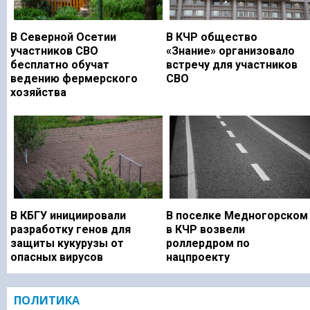
В Северной Осетии
В КЧР общество
участников СВО
«Знание» организовало
бесплатно обучат
встречу для участников
ведению фермерского
СВО
хозяйства
В КБГУ инициировали
В поселке Медногорском
разработку генов для
в КЧР возвели
защиты кукурузы от
роллердром по
опасных вирусов
нацпроекту
ПОЛИТИКА