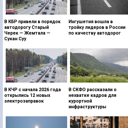
В КБР привели в порядок
Ингушетия вошла в
автодорогу Старый
тройку лидеров в России
Черек — Жемтала —
по качеству автодорог
Сукан Суу
В КЧР с начала 2026 года
В СКФО рассказали о
открылись 12 новых
нехватке кадров для
электрозаправок
курортной
инфраструктуры