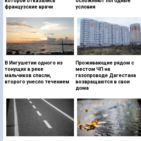
которой отказались
осложняют погодные
французские врачи
условия
В Ингушетии одного из
Проживающие рядом с
тонущих в реке
местом ЧП на
мальчиков спасли,
газопроводе Дагестана
второго унесло течением
возвращаются в свои
дома