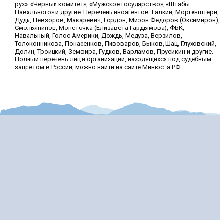
рух», «Чёрный комитет», «Мужское государство», «Штабы
Навального» и другие. Перечень иноагентов: Галкин, Моргенштерн,
Дудь, Невзоров, Макаревич, Гордон, Мирон Фёдоров (Оксимирон),
Смольянинов, Монеточка (Елизавета Гардымова), ФБК,
Навальный, Голос Америки, Дождь, Медуза, Верзилов,
Толоконникова, Понасенков, Пивоваров, Быков, Шац, Глуховский,
Долин, Троицкий, Земфира, Гудков, Варламов, Прусикин и другие.
Полный перечень лиц и организаций, находящихся под судебным
запретом в России, можно найти на сайте Минюста РФ.