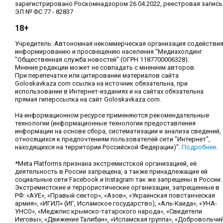
зарегистрировано Роскомнадзором 26.04.2022, реестровая запись
ЭЛ № ФС 77 - 82837
18+
Учредитель: Автономная некоммерческая организация содействи
информированию и просвещению населения "Медиахолдинг
"Общественная служба новостей" (ОГРН 1187700006328).
Мнение редакции может не совпадать с мнением авторов.
При перепечатке или цитировании материалов сайта
Goloskavkaza.com ссылка на источник обязательна, при
использовании в Интернет-изданиях и на сайтах обязательна
прямая гиперссылка на сайт Goloskavkaza.com.
На информационном ресурсе применяются рекомендательные
технологии (информационные технологии предоставления
информации на основе сбора, систематизации и анализа сведений,
относящихся к предпочтениям пользователей сети "Интернет",
находящихся на территории Российской Федерации)".
Подробнее
.
*Meta Platforms признана экстремистской организацией, её
деятельность в России запрещена, а также принадлежащие ей
социальные сети Facebook и Instagram так же запрещены в России.
Экстремистские и террористические организации, запрещенные в
РФ: «АУЕ», «Правый сектор», «Азов», «Украинская повстанческая
армия», «ИГИЛ» (ИГ, Исламское государство), «Аль-Каида», «УНА-
УНСО», «Меджлис крымско-татарского народа», «Свидетели
Иеговы», «Движение Талибан», «Исламская группа», «Добровольчи