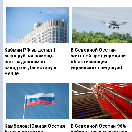
Кабмин РФ выделил 1
В Северной Осетии
млрд руб. на помощь
жителей предупредили
пострадавшим от
об активизации
паводков Дагестану и
украинских спецслужб
Чечне
Камболов: Южная Осетия
В Северной Осетии 96%
была и остается
избирательных участков