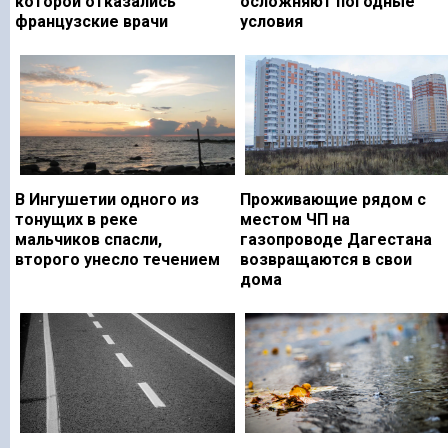
которой отказались
осложняют погодные
французские врачи
условия
В Ингушетии одного из
Проживающие рядом с
тонущих в реке
местом ЧП на
мальчиков спасли,
газопроводе Дагестана
второго унесло течением
возвращаются в свои
дома