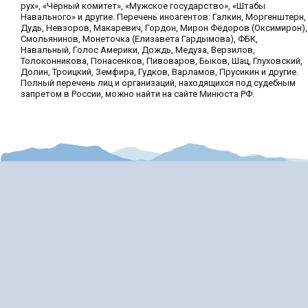
рух», «Чёрный комитет», «Мужское государство», «Штабы
Навального» и другие. Перечень иноагентов: Галкин, Моргенштерн,
Дудь, Невзоров, Макаревич, Гордон, Мирон Фёдоров (Оксимирон),
Смольянинов, Монеточка (Елизавета Гардымова), ФБК,
Навальный, Голос Америки, Дождь, Медуза, Верзилов,
Толоконникова, Понасенков, Пивоваров, Быков, Шац, Глуховский,
Долин, Троицкий, Земфира, Гудков, Варламов, Прусикин и другие.
Полный перечень лиц и организаций, находящихся под судебным
запретом в России, можно найти на сайте Минюста РФ.