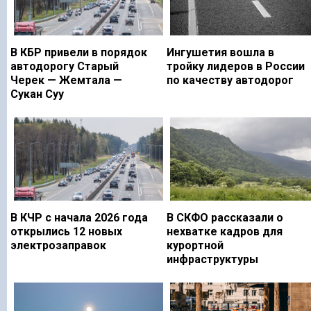
В КБР привели в порядок
Ингушетия вошла в
автодорогу Старый
тройку лидеров в России
Черек — Жемтала —
по качеству автодорог
Сукан Суу
В КЧР с начала 2026 года
В СКФО рассказали о
открылись 12 новых
нехватке кадров для
электрозаправок
курортной
инфраструктуры