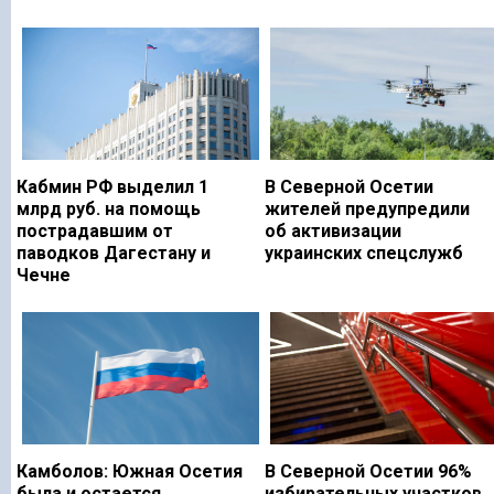
Кабмин РФ выделил 1
В Северной Осетии
млрд руб. на помощь
жителей предупредили
пострадавшим от
об активизации
паводков Дагестану и
украинских спецслужб
Чечне
Камболов: Южная Осетия
В Северной Осетии 96%
была и остается
избирательных участков