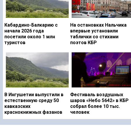
Кабардино-Балкарию с
На остановках Нальчика
начала 2026 года
впервые установили
посетили около 1 млн
таблички со стихами
туристов
поэтов КБР
В Ингушетии выпустили в
Фестиваль воздушных
естественную среду 50
шаров «Небо 5642» в КБР
кавказских
собрал более 10 тыс.
краснокнижных фазанов
человек