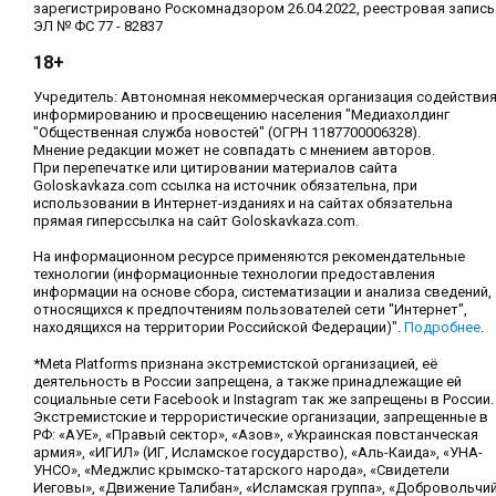
зарегистрировано Роскомнадзором 26.04.2022, реестровая запись
ЭЛ № ФС 77 - 82837
18+
Учредитель: Автономная некоммерческая организация содействи
информированию и просвещению населения "Медиахолдинг
"Общественная служба новостей" (ОГРН 1187700006328).
Мнение редакции может не совпадать с мнением авторов.
При перепечатке или цитировании материалов сайта
Goloskavkaza.com ссылка на источник обязательна, при
использовании в Интернет-изданиях и на сайтах обязательна
прямая гиперссылка на сайт Goloskavkaza.com.
На информационном ресурсе применяются рекомендательные
технологии (информационные технологии предоставления
информации на основе сбора, систематизации и анализа сведений,
относящихся к предпочтениям пользователей сети "Интернет",
находящихся на территории Российской Федерации)".
Подробнее
.
*Meta Platforms признана экстремистской организацией, её
деятельность в России запрещена, а также принадлежащие ей
социальные сети Facebook и Instagram так же запрещены в России.
Экстремистские и террористические организации, запрещенные в
РФ: «АУЕ», «Правый сектор», «Азов», «Украинская повстанческая
армия», «ИГИЛ» (ИГ, Исламское государство), «Аль-Каида», «УНА-
УНСО», «Меджлис крымско-татарского народа», «Свидетели
Иеговы», «Движение Талибан», «Исламская группа», «Добровольчи