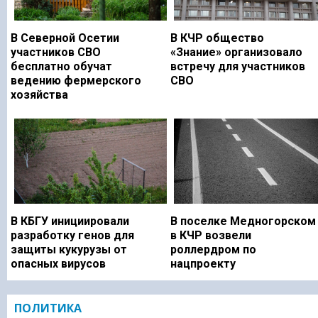
В Северной Осетии
В КЧР общество
участников СВО
«Знание» организовало
бесплатно обучат
встречу для участников
ведению фермерского
СВО
хозяйства
В КБГУ инициировали
В поселке Медногорском
разработку генов для
в КЧР возвели
защиты кукурузы от
роллердром по
опасных вирусов
нацпроекту
ПОЛИТИКА