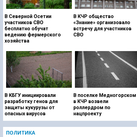
В Северной Осетии
В КЧР общество
участников СВО
«Знание» организовало
бесплатно обучат
встречу для участников
ведению фермерского
СВО
хозяйства
В КБГУ инициировали
В поселке Медногорском
разработку генов для
в КЧР возвели
защиты кукурузы от
роллердром по
опасных вирусов
нацпроекту
ПОЛИТИКА