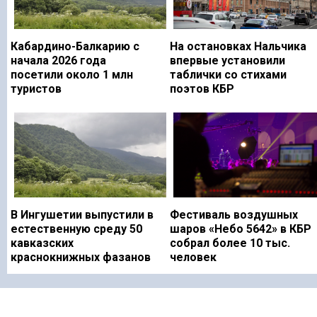
Кабардино-Балкарию с
На остановках Нальчика
начала 2026 года
впервые установили
посетили около 1 млн
таблички со стихами
туристов
поэтов КБР
В Ингушетии выпустили в
Фестиваль воздушных
естественную среду 50
шаров «Небо 5642» в КБР
кавказских
собрал более 10 тыс.
краснокнижных фазанов
человек