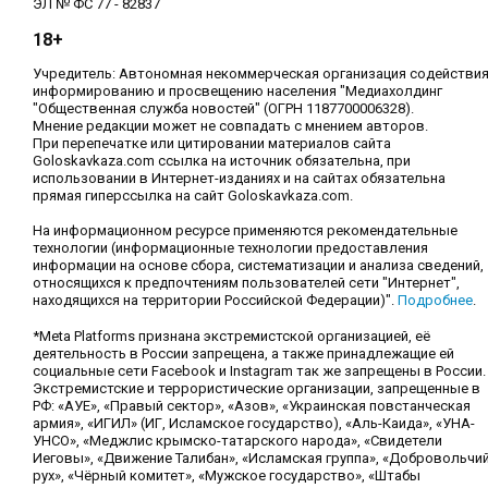
ЭЛ № ФС 77 - 82837
18+
Учредитель: Автономная некоммерческая организация содействи
информированию и просвещению населения "Медиахолдинг
"Общественная служба новостей" (ОГРН 1187700006328).
Мнение редакции может не совпадать с мнением авторов.
При перепечатке или цитировании материалов сайта
Goloskavkaza.com ссылка на источник обязательна, при
использовании в Интернет-изданиях и на сайтах обязательна
прямая гиперссылка на сайт Goloskavkaza.com.
На информационном ресурсе применяются рекомендательные
технологии (информационные технологии предоставления
информации на основе сбора, систематизации и анализа сведений,
относящихся к предпочтениям пользователей сети "Интернет",
находящихся на территории Российской Федерации)".
Подробнее
.
*Meta Platforms признана экстремистской организацией, её
деятельность в России запрещена, а также принадлежащие ей
социальные сети Facebook и Instagram так же запрещены в России.
Экстремистские и террористические организации, запрещенные в
РФ: «АУЕ», «Правый сектор», «Азов», «Украинская повстанческая
армия», «ИГИЛ» (ИГ, Исламское государство), «Аль-Каида», «УНА-
УНСО», «Меджлис крымско-татарского народа», «Свидетели
Иеговы», «Движение Талибан», «Исламская группа», «Добровольчи
рух», «Чёрный комитет», «Мужское государство», «Штабы