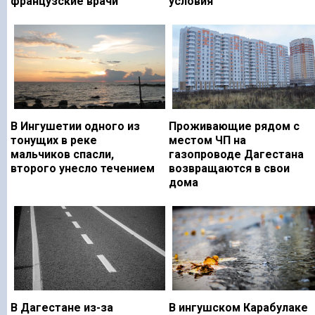
французские врачи
условия
В Ингушетии одного из
Проживающие рядом с
тонущих в реке
местом ЧП на
мальчиков спасли,
газопроводе Дагестана
второго унесло течением
возвращаются в свои
дома
В Дагестане из-за
В ингушском Карабулаке