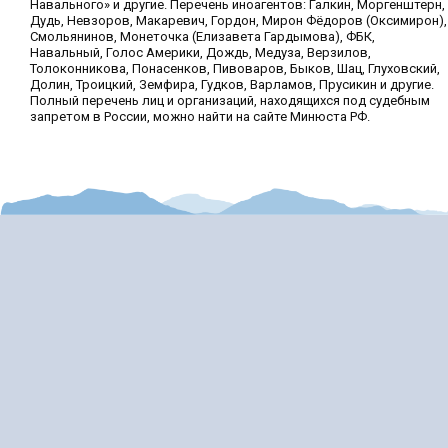
Навального» и другие. Перечень иноагентов: Галкин, Моргенштерн,
Дудь, Невзоров, Макаревич, Гордон, Мирон Фёдоров (Оксимирон),
Смольянинов, Монеточка (Елизавета Гардымова), ФБК,
Навальный, Голос Америки, Дождь, Медуза, Верзилов,
Толоконникова, Понасенков, Пивоваров, Быков, Шац, Глуховский,
Долин, Троицкий, Земфира, Гудков, Варламов, Прусикин и другие.
Полный перечень лиц и организаций, находящихся под судебным
запретом в России, можно найти на сайте Минюста РФ.