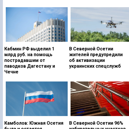
Кабмин РФ выделил 1
В Северной Осетии
млрд руб. на помощь
жителей предупредили
пострадавшим от
об активизации
паводков Дагестану и
украинских спецслужб
Чечне
Камболов: Южная Осетия
В Северной Осетии 96%
была и остается
избирательных участков