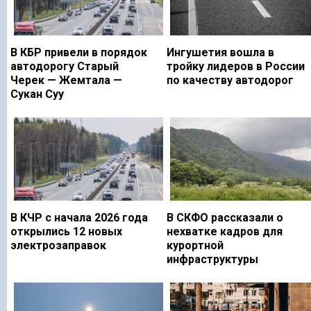
В КБР привели в порядок
Ингушетия вошла в
автодорогу Старый
тройку лидеров в России
Черек — Жемтала —
по качеству автодорог
Сукан Суу
В КЧР с начала 2026 года
В СКФО рассказали о
открылись 12 новых
нехватке кадров для
электрозаправок
курортной
инфраструктуры