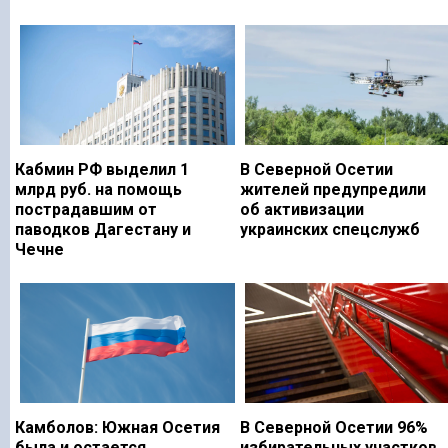
Кабмин РФ выделил 1
В Северной Осетии
млрд руб. на помощь
жителей предупредили
пострадавшим от
об активизации
паводков Дагестану и
украинских спецслужб
Чечне
Камболов: Южная Осетия
В Северной Осетии 96%
была и остается
избирательных участков