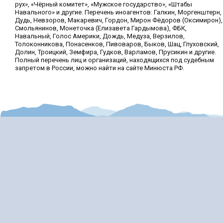
рух», «Чёрный комитет», «Мужское государство», «Штабы
Навального» и другие. Перечень иноагентов: Галкин, Моргенштерн,
Дудь, Невзоров, Макаревич, Гордон, Мирон Фёдоров (Оксимирон),
Смольянинов, Монеточка (Елизавета Гардымова), ФБК,
Навальный, Голос Америки, Дождь, Медуза, Верзилов,
Толоконникова, Понасенков, Пивоваров, Быков, Шац, Глуховский,
Долин, Троицкий, Земфира, Гудков, Варламов, Прусикин и другие.
Полный перечень лиц и организаций, находящихся под судебным
запретом в России, можно найти на сайте Минюста РФ.