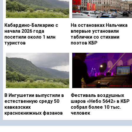
Кабардино-Балкарию с
На остановках Нальчика
начала 2026 года
впервые установили
посетили около 1 млн
таблички со стихами
туристов
поэтов КБР
В Ингушетии выпустили в
Фестиваль воздушных
естественную среду 50
шаров «Небо 5642» в КБР
кавказских
собрал более 10 тыс.
краснокнижных фазанов
человек