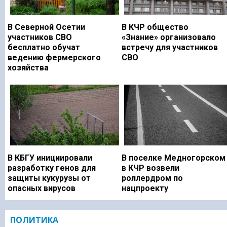
В Северной Осетии
В КЧР общество
участников СВО
«Знание» организовало
бесплатно обучат
встречу для участников
ведению фермерского
СВО
хозяйства
В КБГУ инициировали
В поселке Медногорском
разработку генов для
в КЧР возвели
защиты кукурузы от
роллердром по
опасных вирусов
нацпроекту
ПОЛИТИКА