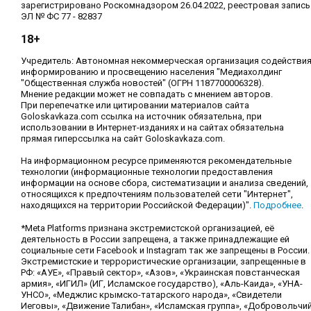
зарегистрировано Роскомнадзором 26.04.2022, реестровая запись
ЭЛ № ФС 77 - 82837
18+
Учредитель: Автономная некоммерческая организация содействи
информированию и просвещению населения "Медиахолдинг
"Общественная служба новостей" (ОГРН 1187700006328).
Мнение редакции может не совпадать с мнением авторов.
При перепечатке или цитировании материалов сайта
Goloskavkaza.com ссылка на источник обязательна, при
использовании в Интернет-изданиях и на сайтах обязательна
прямая гиперссылка на сайт Goloskavkaza.com.
На информационном ресурсе применяются рекомендательные
технологии (информационные технологии предоставления
информации на основе сбора, систематизации и анализа сведений,
относящихся к предпочтениям пользователей сети "Интернет",
находящихся на территории Российской Федерации)".
Подробнее
.
*Meta Platforms признана экстремистской организацией, её
деятельность в России запрещена, а также принадлежащие ей
социальные сети Facebook и Instagram так же запрещены в России.
Экстремистские и террористические организации, запрещенные в
РФ: «АУЕ», «Правый сектор», «Азов», «Украинская повстанческая
армия», «ИГИЛ» (ИГ, Исламское государство), «Аль-Каида», «УНА-
УНСО», «Меджлис крымско-татарского народа», «Свидетели
Иеговы», «Движение Талибан», «Исламская группа», «Добровольчи