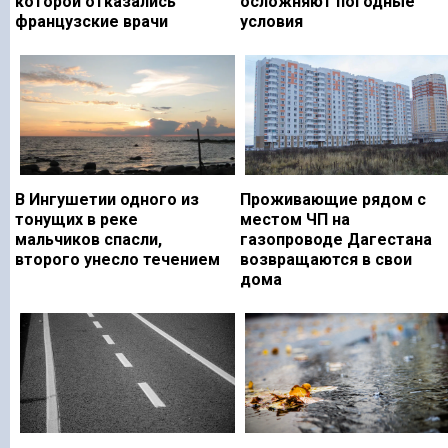
которой отказались
осложняют погодные
французские врачи
условия
В Ингушетии одного из
Проживающие рядом с
тонущих в реке
местом ЧП на
мальчиков спасли,
газопроводе Дагестана
второго унесло течением
возвращаются в свои
дома