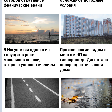
которой отказались
осложняют погодные
французские врачи
условия
В Ингушетии одного из
Проживающие рядом с
тонущих в реке
местом ЧП на
мальчиков спасли,
газопроводе Дагестана
второго унесло течением
возвращаются в свои
дома