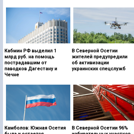
Кабмин РФ выделил 1
В Северной Осетии
млрд руб. на помощь
жителей предупредили
пострадавшим от
об активизации
паводков Дагестану и
украинских спецслужб
Чечне
Камболов: Южная Осетия
В Северной Осетии 96%
была и остается
избирательных участков