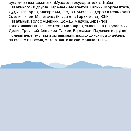
рух», «Чёрный комитет», «Мужское государство», «Штабы
Навального» и другие. Перечень иноагентов: Галкин, Моргенштерн,
Дудь, Невзоров, Макаревич, Гордон, Мирон Фёдоров (Оксимирон),
Смольянинов, Монеточка (Елизавета Гардымова), ФБК,
Навальный, Голос Америки, Дождь, Медуза, Верзилов,
Толоконникова, Понасенков, Пивоваров, Быков, Шац, Глуховский,
Долин, Троицкий, Земфира, Гудков, Варламов, Прусикин и другие.
Полный перечень лиц и организаций, находящихся под судебным
запретом в России, можно найти на сайте Минюста РФ.