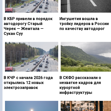
В КБР привели в порядок
Ингушетия вошла в
автодорогу Старый
тройку лидеров в России
Черек — Жемтала —
по качеству автодорог
Сукан Суу
В КЧР с начала 2026 года
В СКФО рассказали о
открылись 12 новых
нехватке кадров для
электрозаправок
курортной
инфраструктуры