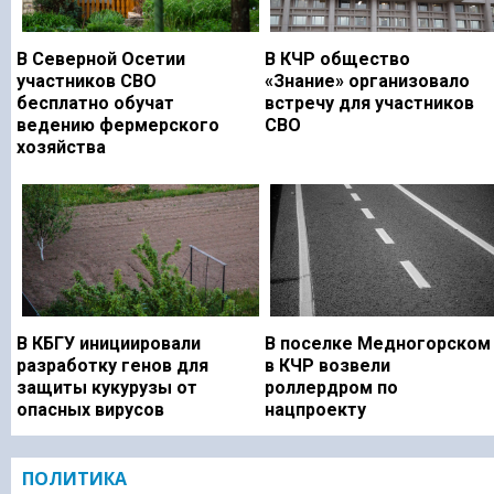
В Северной Осетии
В КЧР общество
участников СВО
«Знание» организовало
бесплатно обучат
встречу для участников
ведению фермерского
СВО
хозяйства
В КБГУ инициировали
В поселке Медногорском
разработку генов для
в КЧР возвели
защиты кукурузы от
роллердром по
опасных вирусов
нацпроекту
ПОЛИТИКА