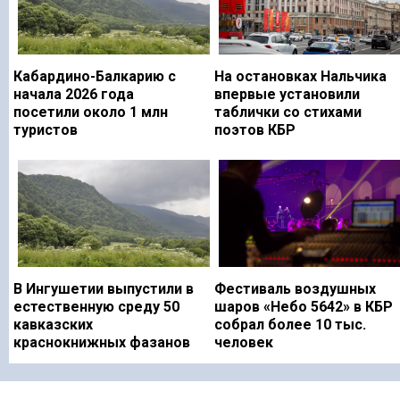
Кабардино-Балкарию с
На остановках Нальчика
начала 2026 года
впервые установили
посетили около 1 млн
таблички со стихами
туристов
поэтов КБР
В Ингушетии выпустили в
Фестиваль воздушных
естественную среду 50
шаров «Небо 5642» в КБР
кавказских
собрал более 10 тыс.
краснокнижных фазанов
человек