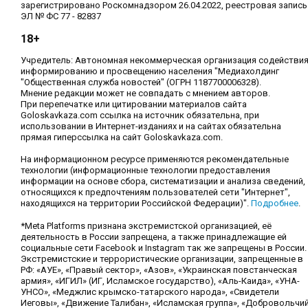
зарегистрировано Роскомнадзором 26.04.2022, реестровая запись
ЭЛ № ФС 77 - 82837
18+
Учредитель: Автономная некоммерческая организация содействи
информированию и просвещению населения "Медиахолдинг
"Общественная служба новостей" (ОГРН 1187700006328).
Мнение редакции может не совпадать с мнением авторов.
При перепечатке или цитировании материалов сайта
Goloskavkaza.com ссылка на источник обязательна, при
использовании в Интернет-изданиях и на сайтах обязательна
прямая гиперссылка на сайт Goloskavkaza.com.
На информационном ресурсе применяются рекомендательные
технологии (информационные технологии предоставления
информации на основе сбора, систематизации и анализа сведений,
относящихся к предпочтениям пользователей сети "Интернет",
находящихся на территории Российской Федерации)".
Подробнее
.
*Meta Platforms признана экстремистской организацией, её
деятельность в России запрещена, а также принадлежащие ей
социальные сети Facebook и Instagram так же запрещены в России.
Экстремистские и террористические организации, запрещенные в
РФ: «АУЕ», «Правый сектор», «Азов», «Украинская повстанческая
армия», «ИГИЛ» (ИГ, Исламское государство), «Аль-Каида», «УНА-
УНСО», «Меджлис крымско-татарского народа», «Свидетели
Иеговы», «Движение Талибан», «Исламская группа», «Добровольчи