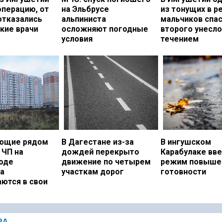
операцию, от
на Эльбрусе
из тонущих в р
отказались
альпиниста
мальчиков спас
кие врачи
осложняют погодные
второго унесло
условия
течением
ющие рядом
В Дагестане из-за
В ингушском
 ЧП на
дождей перекрыто
Карабулаке вв
оде
движение по четырем
режим повыше
а
участкам дорог
готовности
ются в свои
РА