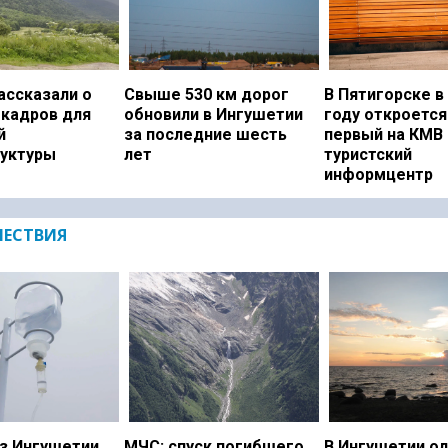
ассказали о
Свыше 530 км дорог
В Пятигорске в
 кадров для
обновили в Ингушетии
году откроется
й
за последние шесть
первый на КМВ
уктуры
лет
туристский
информцентр
ЕСТВИЯ
з Ингушетии
МЧС: спуск погибшего
В Ингушетии о