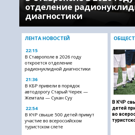
отделение радионуклид
диагностики
ЛЕНТА НОВОСТЕЙ
ОБЩЕСТ
22:15
В Ставрополе в 2026 году
откроется отделение
радионуклидной диагностики
21:36
В КБР привели в порядок
автодорогу Старый Черек —
Жемтала — Сукан Суу
В КЧР св
22:54
детей пр
во всеро
В КЧР свыше 500 детей примут
туристск
участие во всероссийском
туристском слете