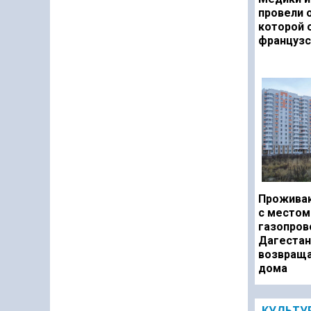
провели 
которой 
французс
Прожива
с местом
газопров
Дагестан
возвраща
дома
КУЛЬТУ