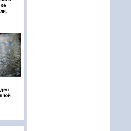
еке
ли,
еден
нной