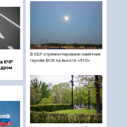
В КБР отремонтировали памятник
героям ВОВ на высоте «910»
в КЧР
рдром