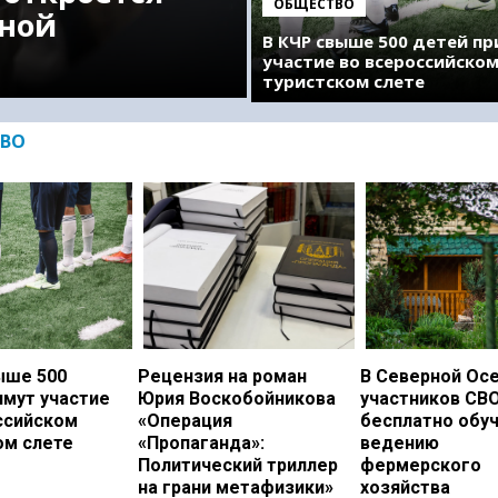
ОБЩЕСТВО
ной
В КЧР свыше 500 детей п
участие во всероссийско
туристском слете
ВО
ыше 500
Рецензия на роман
В Северной Ос
имут участие
Юрия Воскобойникова
участников СВ
ссийском
«Операция
бесплатно обу
ом слете
«Пропаганда»:
ведению
Политический триллер
фермерского
на грани метафизики»
хозяйства