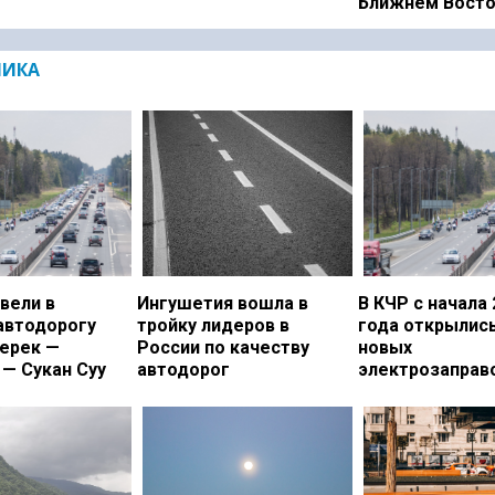
Ближнем Вост
МИКА
вели в
Ингушетия вошла в
В КЧР с начала 
автодорогу
тройку лидеров в
года открылись
ерек —
России по качеству
новых
— Сукан Суу
автодорог
электрозаправ