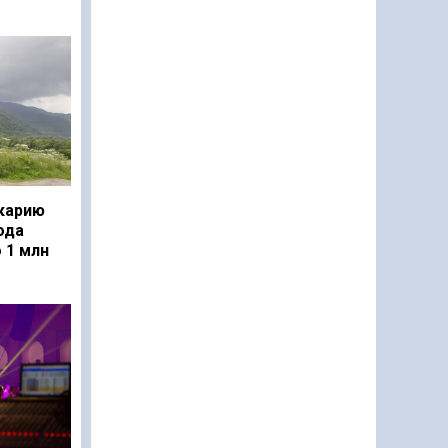
карию
ода
 1 млн