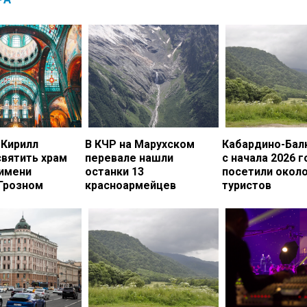
 Кирилл
В КЧР на Марухском
Кабардино-Бал
вятить храм
перевале нашли
с начала 2026 г
 имени
останки 13
посетили около
 Грозном
красноармейцев
туристов