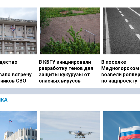
щество
В КБГУ инициировали
В поселке
разработку генов для
Медногорском 
вало встречу
защиты кукурузы от
возвели ролле
тников СВО
опасных вирусов
по нацпроекту
ИКА