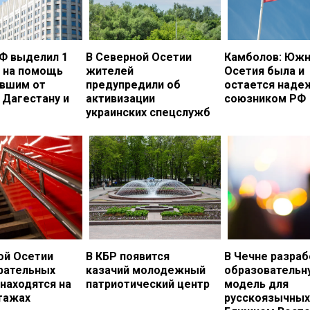
Ф выделил 1
В Северной Осетии
Камболов: Южн
. на помощь
жителей
Осетия была и
вшим от
предупредили об
остается над
 Дагестану и
активизации
союзником РФ
украинских спецслужб
ой Осетии
В КБР появится
В Чечне разраб
рательных
казачий молодежный
образовательн
 находятся на
патриотический центр
модель для
тажах
русскоязычных