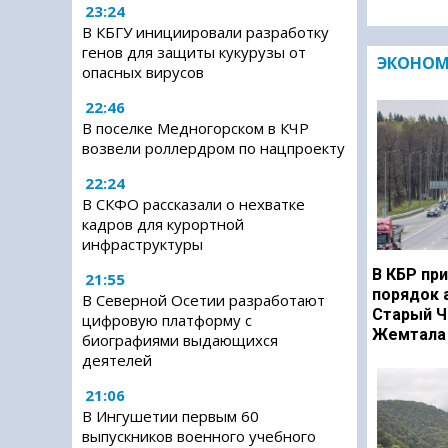
23:24
В КБГУ инициировали разработку
генов для защиты кукурузы от
ЭКОНО
опасных вирусов
22:46
В поселке Медногорском в КЧР
возвели роллердром по нацпроекту
22:24
В СКФО рассказали о нехватке
кадров для курортной
инфраструктуры
В КБР при
21:55
порядок 
В Северной Осетии разработают
Старый Ч
цифровую платформу с
Жемтала 
биографиями выдающихся
деятелей
21:06
В Ингушетии первым 60
выпускников военного учебного