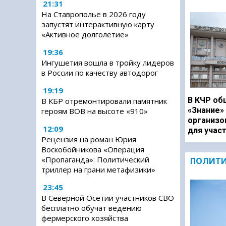
21:31
На Ставрополье в 2026 году
запустят интерактивную карту
«Активное долголетие»
19:36
Ингушетия вошла в тройку лидеров
в России по качеству автодорог
19:19
В КЧР об
В КБР отремонтировали памятник
«Знание»
героям ВОВ на высоте «910»
организо
12:09
для учас
Рецензия на роман Юрия
Воскобойникова «Операция
«Пропаганда»: Политический
ПОЛИТ
триллер на грани метафизики»
23:45
В Северной Осетии участников СВО
бесплатно обучат ведению
фермерского хозяйства