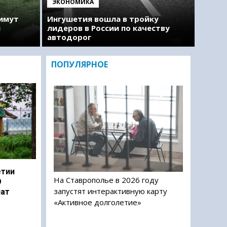
ЭКОНОМИКА
римут
Ингушетия вошла в тройку
м
лидеров в России по качеству
автодорог
ПОПУЛЯРНОЕ
етии
На Ставрополье в 2026 году
О
запустят интерактивную карту
чат
«Активное долголетие»