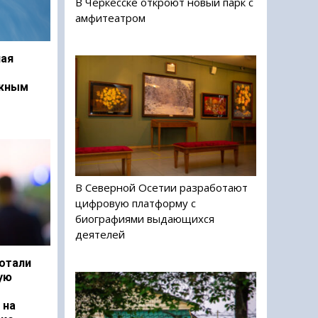
В Черкесске откроют новый парк с
амфитеатром
ая
ежным
В Северной Осетии разработают
цифровую платформу с
биографиями выдающихся
деятелей
отали
ую
 на