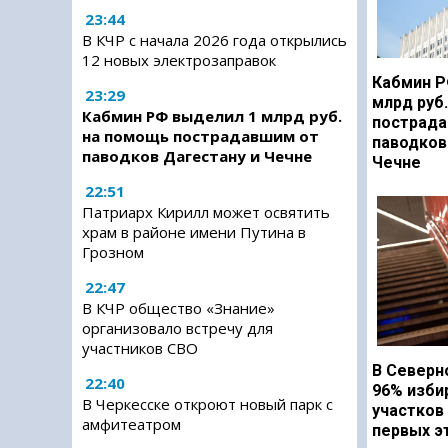
23:44
В КЧР с начала 2026 года открылись
12 новых электрозаправок
Кабмин Р
23:29
млрд руб
Кабмин РФ выделил 1 млрд руб.
пострада
на помощь пострадавшим от
паводков
паводков Дагестану и Чечне
Чечне
22:51
Патриарх Кирилл может освятить
храм в районе имени Путина в
Грозном
22:47
В КЧР общество «Знание»
организовало встречу для
участников СВО
В Северн
22:40
96% изби
В Черкесске откроют новый парк с
участков
амфитеатром
первых э