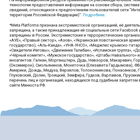
технологии предоставления информации на основе сбора, система
сведений, относящихся к предпочтениям пользователей сети "Инте
территории Российской Федерации)".
Подробнее
.
*Meta Platforms признана экстремистской организацией, её деятел
запрещена, а также принадлежащие ей социальные сети Facebook и
запрещены в России. Экстремистские и террористические организ
«АУЕ», «Правый сектор», «Азов», «Украинская повстанческая армия
государство), «Аль-Каида», «УНА-УНСО», «Меджлис крымско-татар
«Свидетели Иеговы», «Движение Талибан», «Исламская группа», «Д
«Чёрный комитет», «Мужское государство», «Штабы Навального» и
иноагентов: Галкин, Моргенштерн, Дудь, Невзоров, Макаревич, Г
(Оксимирон), Смольянинов, Монеточка (Елизавета Гардымова), ФБ
Америки, Дождь, Медуза, Верзилов, Толоконникова, Понасенков, 
Глуховский, Долин, Троицкий, Земфира, Гудков, Варламов, Прусики
перечень лиц и организаций, находящихся под судебным запретом 
сайте Минюста РФ.