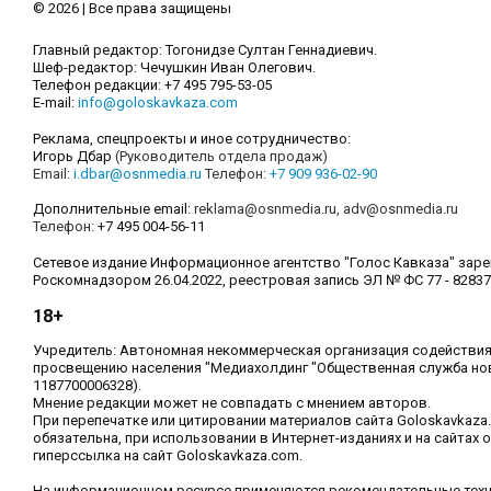
© 2026 | Все права защищены
Главный редактор: Тогонидзе Султан Геннадиевич.
Шеф-редактор: Чечушкин Иван Олегович.
Телефон редакции: +7 495 795-53-05
E-mail:
info@goloskavkaza.com
Реклама, спецпроекты и иное сотрудничество:
Игорь Дбар
(Руководитель отдела продаж)
Email:
i.dbar@osnmedia.ru
Телефон:
+7 909 936-02-90
Дополнительные email:
reklama@osnmedia.ru
,
adv@osnmedia.ru
Телефон:
+7 495 004-56-11
Сетевое издание Информационное агентство "Голос Кавказа" зар
Роскомнадзором 26.04.2022, реестровая запись ЭЛ № ФС 77 - 82837
18+
Учредитель: Автономная некоммерческая организация содействи
просвещению населения "Медиахолдинг "Общественная служба но
1187700006328).
Мнение редакции может не совпадать с мнением авторов.
При перепечатке или цитировании материалов сайта Goloskavkaza
обязательна, при использовании в Интернет-изданиях и на сайтах 
гиперссылка на сайт Goloskavkaza.com.
На информационном ресурсе применяются рекомендательные тех