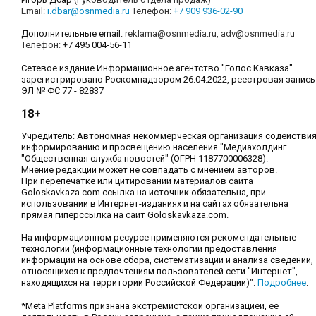
Email:
i.dbar@osnmedia.ru
Телефон:
+7 909 936-02-90
Дополнительные email:
reklama@osnmedia.ru
,
adv@osnmedia.ru
Телефон:
+7 495 004-56-11
Сетевое издание Информационное агентство "Голос Кавказа"
зарегистрировано Роскомнадзором 26.04.2022, реестровая запись
ЭЛ № ФС 77 - 82837
18+
Учредитель: Автономная некоммерческая организация содействи
информированию и просвещению населения "Медиахолдинг
"Общественная служба новостей" (ОГРН 1187700006328).
Мнение редакции может не совпадать с мнением авторов.
При перепечатке или цитировании материалов сайта
Goloskavkaza.com ссылка на источник обязательна, при
использовании в Интернет-изданиях и на сайтах обязательна
прямая гиперссылка на сайт Goloskavkaza.com.
На информационном ресурсе применяются рекомендательные
технологии (информационные технологии предоставления
информации на основе сбора, систематизации и анализа сведений,
относящихся к предпочтениям пользователей сети "Интернет",
находящихся на территории Российской Федерации)".
Подробнее
.
*Meta Platforms признана экстремистской организацией, её