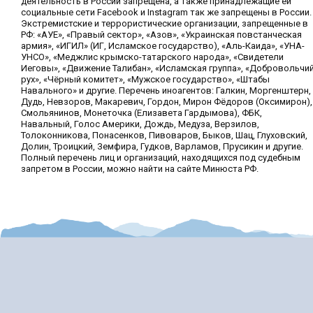
деятельность в России запрещена, а также принадлежащие ей
социальные сети Facebook и Instagram так же запрещены в России.
Экстремистские и террористические организации, запрещенные в
РФ: «АУЕ», «Правый сектор», «Азов», «Украинская повстанческая
армия», «ИГИЛ» (ИГ, Исламское государство), «Аль-Каида», «УНА-
УНСО», «Меджлис крымско-татарского народа», «Свидетели
Иеговы», «Движение Талибан», «Исламская группа», «Добровольчи
рух», «Чёрный комитет», «Мужское государство», «Штабы
Навального» и другие. Перечень иноагентов: Галкин, Моргенштерн,
Дудь, Невзоров, Макаревич, Гордон, Мирон Фёдоров (Оксимирон),
Смольянинов, Монеточка (Елизавета Гардымова), ФБК,
Навальный, Голос Америки, Дождь, Медуза, Верзилов,
Толоконникова, Понасенков, Пивоваров, Быков, Шац, Глуховский,
Долин, Троицкий, Земфира, Гудков, Варламов, Прусикин и другие.
Полный перечень лиц и организаций, находящихся под судебным
запретом в России, можно найти на сайте Минюста РФ.