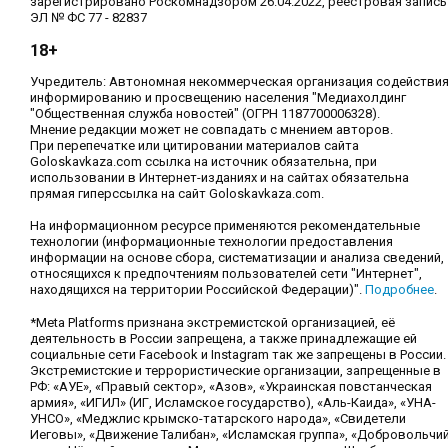
зарегистрировано Роскомнадзором 26.04.2022, реестровая запись
ЭЛ № ФС 77 - 82837
18+
Учредитель: Автономная некоммерческая организация содействи
информированию и просвещению населения "Медиахолдинг
"Общественная служба новостей" (ОГРН 1187700006328).
Мнение редакции может не совпадать с мнением авторов.
При перепечатке или цитировании материалов сайта
Goloskavkaza.com ссылка на источник обязательна, при
использовании в Интернет-изданиях и на сайтах обязательна
прямая гиперссылка на сайт Goloskavkaza.com.
На информационном ресурсе применяются рекомендательные
технологии (информационные технологии предоставления
информации на основе сбора, систематизации и анализа сведений,
относящихся к предпочтениям пользователей сети "Интернет",
находящихся на территории Российской Федерации)".
Подробнее
.
*Meta Platforms признана экстремистской организацией, её
деятельность в России запрещена, а также принадлежащие ей
социальные сети Facebook и Instagram так же запрещены в России.
Экстремистские и террористические организации, запрещенные в
РФ: «АУЕ», «Правый сектор», «Азов», «Украинская повстанческая
армия», «ИГИЛ» (ИГ, Исламское государство), «Аль-Каида», «УНА-
УНСО», «Меджлис крымско-татарского народа», «Свидетели
Иеговы», «Движение Талибан», «Исламская группа», «Добровольчи