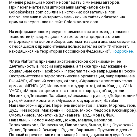
Мнение редакции может не совпадать с мнением авторов.
При перепечатке или цитировании материалов сайта
Goloskavkaza.com ссылка на источник обязательна, при
использовании в Интернет-изданиях и на сайтах обязательна
прямая гиперссылка на сайт Goloskavkaza.com.
На информационном ресурсе применяются рекомендательные
технологии (информационные технологии предоставления
информации на основе сбора, систематизации и анализа сведений,
относящихся к предпочтениям пользователей сети "Интернет",
находящихся на территории Российской Федерации)".
Подробнее
.
*Meta Platforms признана экстремистской организацией, её
деятельность в России запрещена, а также принадлежащие ей
социальные сети Facebook и Instagram так же запрещены в России.
Экстремистские и террористические организации, запрещенные в
РФ: «АУЕ», «Правый сектор», «Азов», «Украинская повстанческая
армия», «ИГИЛ» (ИГ, Исламское государство), «Аль-Каида», «УНА-
УНСО», «Меджлис крымско-татарского народа», «Свидетели
Иеговы», «Движение Талибан», «Исламская группа», «Добровольчи
рух», «Чёрный комитет», «Мужское государство», «Штабы
Навального» и другие. Перечень иноагентов: Галкин, Моргенштерн,
Дудь, Невзоров, Макаревич, Гордон, Мирон Фёдоров (Оксимирон),
Смольянинов, Монеточка (Елизавета Гардымова), ФБК,
Навальный, Голос Америки, Дождь, Медуза, Верзилов,
Толоконникова, Понасенков, Пивоваров, Быков, Шац, Глуховский,
Долин, Троицкий, Земфира, Гудков, Варламов, Прусикин и другие.
Полный перечень лиц и организаций, находящихся под судебным