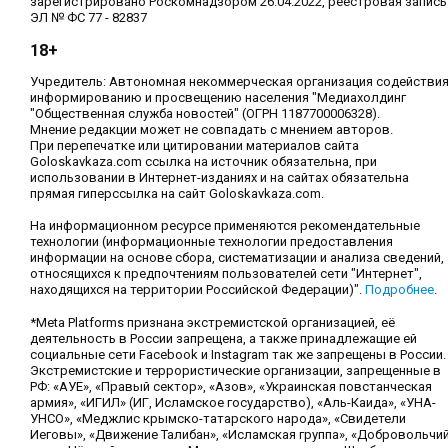
зарегистрировано Роскомнадзором 26.04.2022, реестровая запись
ЭЛ № ФС 77 - 82837
18+
Учредитель: Автономная некоммерческая организация содействи
информированию и просвещению населения "Медиахолдинг
"Общественная служба новостей" (ОГРН 1187700006328).
Мнение редакции может не совпадать с мнением авторов.
При перепечатке или цитировании материалов сайта
Goloskavkaza.com ссылка на источник обязательна, при
использовании в Интернет-изданиях и на сайтах обязательна
прямая гиперссылка на сайт Goloskavkaza.com.
На информационном ресурсе применяются рекомендательные
технологии (информационные технологии предоставления
информации на основе сбора, систематизации и анализа сведений,
относящихся к предпочтениям пользователей сети "Интернет",
находящихся на территории Российской Федерации)".
Подробнее
.
*Meta Platforms признана экстремистской организацией, её
деятельность в России запрещена, а также принадлежащие ей
социальные сети Facebook и Instagram так же запрещены в России.
Экстремистские и террористические организации, запрещенные в
РФ: «АУЕ», «Правый сектор», «Азов», «Украинская повстанческая
армия», «ИГИЛ» (ИГ, Исламское государство), «Аль-Каида», «УНА-
УНСО», «Меджлис крымско-татарского народа», «Свидетели
Иеговы», «Движение Талибан», «Исламская группа», «Добровольчи