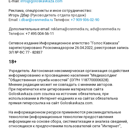
E-mail:
info@goloskavkaza.com
Реклама, спецпроекты и иное сотрудничество:
Игорь Дбар
(Руководитель отдела продаж)
Email:
i.dbar@osnmedia.ru
Телефон:
+7 909 936-02-90
Дополнительные email:
reklama@osnmedia.ru
,
adv@osnmedia.ru
Телефон:
+7 495 004-56-11
Сетевое издание Информационное агентство "Голос Кавказа"
зарегистрировано Роскомнадзором 26.04.2022, реестровая запись
ЭЛ № ФС 77 - 82837
18+
Учредитель: Автономная некоммерческая организация содействи
информированию и просвещению населения "Медиахолдинг
"Общественная служба новостей" (ОГРН 1187700006328).
Мнение редакции может не совпадать с мнением авторов.
При перепечатке или цитировании материалов сайта
Goloskavkaza.com ссылка на источник обязательна, при
использовании в Интернет-изданиях и на сайтах обязательна
прямая гиперссылка на сайт Goloskavkaza.com.
На информационном ресурсе применяются рекомендательные
технологии (информационные технологии предоставления
информации на основе сбора, систематизации и анализа сведений,
относящихся к предпочтениям пользователей сети "Интернет",