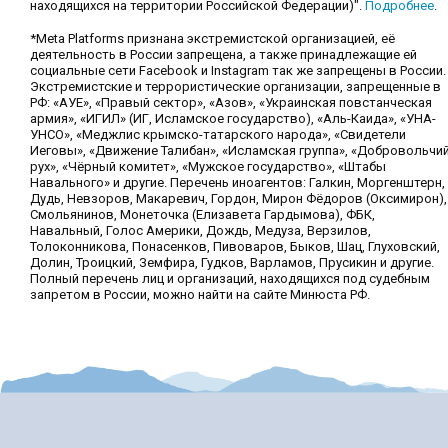
находящихся на территории Российской Федерации)".
Подробнее
.
*Meta Platforms признана экстремистской организацией, её
деятельность в России запрещена, а также принадлежащие ей
социальные сети Facebook и Instagram так же запрещены в России.
Экстремистские и террористические организации, запрещенные в
РФ: «АУЕ», «Правый сектор», «Азов», «Украинская повстанческая
армия», «ИГИЛ» (ИГ, Исламское государство), «Аль-Каида», «УНА-
УНСО», «Меджлис крымско-татарского народа», «Свидетели
Иеговы», «Движение Талибан», «Исламская группа», «Добровольчи
рух», «Чёрный комитет», «Мужское государство», «Штабы
Навального» и другие. Перечень иноагентов: Галкин, Моргенштерн,
Дудь, Невзоров, Макаревич, Гордон, Мирон Фёдоров (Оксимирон),
Смольянинов, Монеточка (Елизавета Гардымова), ФБК,
Навальный, Голос Америки, Дождь, Медуза, Верзилов,
Толоконникова, Понасенков, Пивоваров, Быков, Шац, Глуховский,
Долин, Троицкий, Земфира, Гудков, Варламов, Прусикин и другие.
Полный перечень лиц и организаций, находящихся под судебным
запретом в России, можно найти на сайте Минюста РФ.