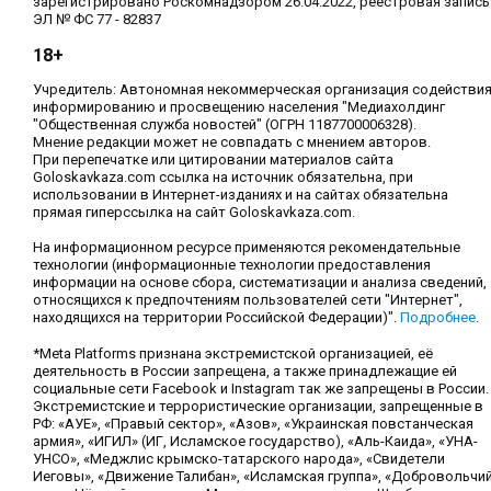
зарегистрировано Роскомнадзором 26.04.2022, реестровая запись
ЭЛ № ФС 77 - 82837
18+
Учредитель: Автономная некоммерческая организация содействи
информированию и просвещению населения "Медиахолдинг
"Общественная служба новостей" (ОГРН 1187700006328).
Мнение редакции может не совпадать с мнением авторов.
При перепечатке или цитировании материалов сайта
Goloskavkaza.com ссылка на источник обязательна, при
использовании в Интернет-изданиях и на сайтах обязательна
прямая гиперссылка на сайт Goloskavkaza.com.
На информационном ресурсе применяются рекомендательные
технологии (информационные технологии предоставления
информации на основе сбора, систематизации и анализа сведений,
относящихся к предпочтениям пользователей сети "Интернет",
находящихся на территории Российской Федерации)".
Подробнее
.
*Meta Platforms признана экстремистской организацией, её
деятельность в России запрещена, а также принадлежащие ей
социальные сети Facebook и Instagram так же запрещены в России.
Экстремистские и террористические организации, запрещенные в
РФ: «АУЕ», «Правый сектор», «Азов», «Украинская повстанческая
армия», «ИГИЛ» (ИГ, Исламское государство), «Аль-Каида», «УНА-
УНСО», «Меджлис крымско-татарского народа», «Свидетели
Иеговы», «Движение Талибан», «Исламская группа», «Добровольчи