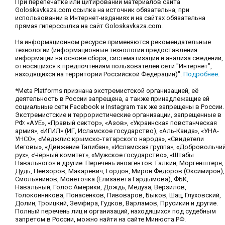
При перепечатке или цитировании материалов сайта
Goloskavkaza.com ссылка на источник обязательна, при
использовании в Интернет-изданиях и на сайтах обязательна
прямая гиперссылка на сайт Goloskavkaza.com.
На информационном ресурсе применяются рекомендательные
технологии (информационные технологии предоставления
информации на основе сбора, систематизации и анализа сведений,
относящихся к предпочтениям пользователей сети "Интернет",
находящихся на территории Российской Федерации)".
Подробнее
.
*Meta Platforms признана экстремистской организацией, её
деятельность в России запрещена, а также принадлежащие ей
социальные сети Facebook и Instagram так же запрещены в России.
Экстремистские и террористические организации, запрещенные в
РФ: «АУЕ», «Правый сектор», «Азов», «Украинская повстанческая
армия», «ИГИЛ» (ИГ, Исламское государство), «Аль-Каида», «УНА-
УНСО», «Меджлис крымско-татарского народа», «Свидетели
Иеговы», «Движение Талибан», «Исламская группа», «Добровольчи
рух», «Чёрный комитет», «Мужское государство», «Штабы
Навального» и другие. Перечень иноагентов: Галкин, Моргенштерн,
Дудь, Невзоров, Макаревич, Гордон, Мирон Фёдоров (Оксимирон),
Смольянинов, Монеточка (Елизавета Гардымова), ФБК,
Навальный, Голос Америки, Дождь, Медуза, Верзилов,
Толоконникова, Понасенков, Пивоваров, Быков, Шац, Глуховский,
Долин, Троицкий, Земфира, Гудков, Варламов, Прусикин и другие.
Полный перечень лиц и организаций, находящихся под судебным
запретом в России, можно найти на сайте Минюста РФ.