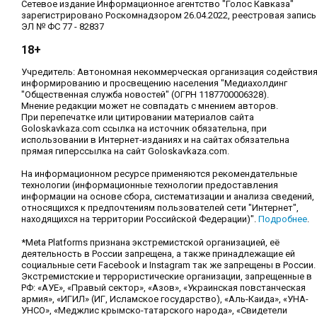
Сетевое издание Информационное агентство "Голос Кавказа"
зарегистрировано Роскомнадзором 26.04.2022, реестровая запись
ЭЛ № ФС 77 - 82837
18+
Учредитель: Автономная некоммерческая организация содействи
информированию и просвещению населения "Медиахолдинг
"Общественная служба новостей" (ОГРН 1187700006328).
Мнение редакции может не совпадать с мнением авторов.
При перепечатке или цитировании материалов сайта
Goloskavkaza.com ссылка на источник обязательна, при
использовании в Интернет-изданиях и на сайтах обязательна
прямая гиперссылка на сайт Goloskavkaza.com.
На информационном ресурсе применяются рекомендательные
технологии (информационные технологии предоставления
информации на основе сбора, систематизации и анализа сведений,
относящихся к предпочтениям пользователей сети "Интернет",
находящихся на территории Российской Федерации)".
Подробнее
.
*Meta Platforms признана экстремистской организацией, её
деятельность в России запрещена, а также принадлежащие ей
социальные сети Facebook и Instagram так же запрещены в России.
Экстремистские и террористические организации, запрещенные в
РФ: «АУЕ», «Правый сектор», «Азов», «Украинская повстанческая
армия», «ИГИЛ» (ИГ, Исламское государство), «Аль-Каида», «УНА-
УНСО», «Меджлис крымско-татарского народа», «Свидетели