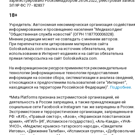
зарегистрировано Роскомнадзором 26.04.2022, реестровая запись
ЭЛ № ФС 77 - 82837
18+
Учредитель: Автономная некоммерческая организация содействи
информированию и просвещению населения "Медиахолдинг
"Общественная служба новостей" (ОГРН 1187700006328).
Мнение редакции может не совпадать с мнением авторов.
При перепечатке или цитировании материалов сайта
Goloskavkaza.com ссылка на источник обязательна, при
использовании в Интернет-изданиях и на сайтах обязательна
прямая гиперссылка на сайт Goloskavkaza.com.
На информационном ресурсе применяются рекомендательные
технологии (информационные технологии предоставления
информации на основе сбора, систематизации и анализа сведений,
относящихся к предпочтениям пользователей сети "Интернет",
находящихся на территории Российской Федерации)".
Подробнее
.
*Meta Platforms признана экстремистской организацией, её
деятельность в России запрещена, а также принадлежащие ей
социальные сети Facebook и Instagram так же запрещены в России.
Экстремистские и террористические организации, запрещенные в
РФ: «АУЕ», «Правый сектор», «Азов», «Украинская повстанческая
армия», «ИГИЛ» (ИГ, Исламское государство), «Аль-Каида», «УНА-
УНСО», «Меджлис крымско-татарского народа», «Свидетели
Иеговы», «Движение Талибан», «Исламская группа», «Добровольчи