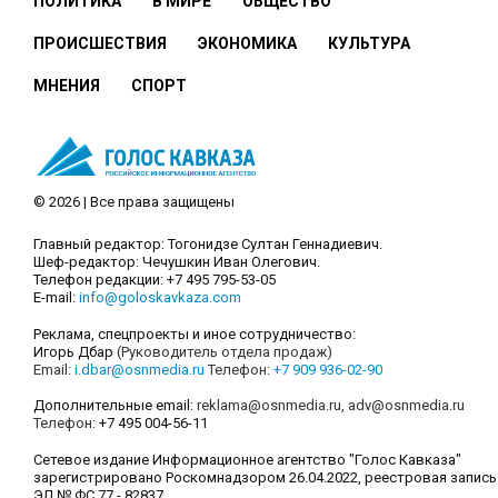
ПОЛИТИКА
В МИРЕ
ОБЩЕСТВО
ПРОИСШЕСТВИЯ
ЭКОНОМИКА
КУЛЬТУРА
МНЕНИЯ
СПОРТ
© 2026 | Все права защищены
Главный редактор: Тогонидзе Султан Геннадиевич.
Шеф-редактор: Чечушкин Иван Олегович.
Телефон редакции: +7 495 795-53-05
E-mail:
info@goloskavkaza.com
Реклама, спецпроекты и иное сотрудничество:
Игорь Дбар
(Руководитель отдела продаж)
Email:
i.dbar@osnmedia.ru
Телефон:
+7 909 936-02-90
Дополнительные email:
reklama@osnmedia.ru
,
adv@osnmedia.ru
Телефон:
+7 495 004-56-11
Сетевое издание Информационное агентство "Голос Кавказа"
зарегистрировано Роскомнадзором 26.04.2022, реестровая запись
ЭЛ № ФС 77 - 82837