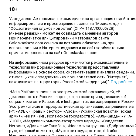
18+
Учредитель: Автономная некоммерческая организация содействи
информированию и просвещению населения "Медиахолдинг
"Общественная служба новостей" (ОГРН 1187700006328).
Мнение редакции может не совпадать с мнением авторов.
При перепечатке или цитировании материалов сайта
Goloskavkaza.com ссылка на источник обязательна, при
использовании в Интернет-изданиях и на сайтах обязательна
прямая гиперссылка на сайт Goloskavkaza.com.
На информационном ресурсе применяются рекомендательные
технологии (информационные технологии предоставления
информации на основе сбора, систематизации и анализа сведений,
относящихся к предпочтениям пользователей сети "Интернет",
находящихся на территории Российской Федерации)".
Подробнее
.
*Meta Platforms признана экстремистской организацией, её
деятельность в России запрещена, а также принадлежащие ей
социальные сети Facebook и Instagram так же запрещены в России.
Экстремистские и террористические организации, запрещенные в
РФ: «АУЕ», «Правый сектор», «Азов», «Украинская повстанческая
армия», «ИГИЛ» (ИГ, Исламское государство), «Аль-Каида», «УНА-
УНСО», «Меджлис крымско-татарского народа», «Свидетели
Иеговы», «Движение Талибан», «Исламская группа», «Добровольчи
рух», «Чёрный комитет», «Мужское государство», «Штабы
Навального» и другие. Перечень иноагентов: Галкин, Моргенштерн,