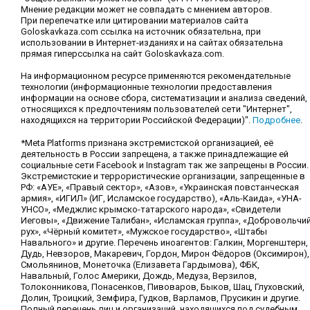
Мнение редакции может не совпадать с мнением авторов.
При перепечатке или цитировании материалов сайта
Goloskavkaza.com ссылка на источник обязательна, при
использовании в Интернет-изданиях и на сайтах обязательна
прямая гиперссылка на сайт Goloskavkaza.com.
На информационном ресурсе применяются рекомендательные
технологии (информационные технологии предоставления
информации на основе сбора, систематизации и анализа сведений,
относящихся к предпочтениям пользователей сети "Интернет",
находящихся на территории Российской Федерации)".
Подробнее
.
*Meta Platforms признана экстремистской организацией, её
деятельность в России запрещена, а также принадлежащие ей
социальные сети Facebook и Instagram так же запрещены в России.
Экстремистские и террористические организации, запрещенные в
РФ: «АУЕ», «Правый сектор», «Азов», «Украинская повстанческая
армия», «ИГИЛ» (ИГ, Исламское государство), «Аль-Каида», «УНА-
УНСО», «Меджлис крымско-татарского народа», «Свидетели
Иеговы», «Движение Талибан», «Исламская группа», «Добровольчи
рух», «Чёрный комитет», «Мужское государство», «Штабы
Навального» и другие. Перечень иноагентов: Галкин, Моргенштерн,
Дудь, Невзоров, Макаревич, Гордон, Мирон Фёдоров (Оксимирон),
Смольянинов, Монеточка (Елизавета Гардымова), ФБК,
Навальный, Голос Америки, Дождь, Медуза, Верзилов,
Толоконникова, Понасенков, Пивоваров, Быков, Шац, Глуховский,
Долин, Троицкий, Земфира, Гудков, Варламов, Прусикин и другие.
Полный перечень лиц и организаций, находящихся под судебным