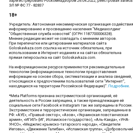
зарегистрировано Роскомнадзором 26.04.2022, реестровая запись
ЭЛ № ФС 77 - 82837
18+
Учредитель: Автономная некоммерческая организация содействи
информированию и просвещению населения "Медиахолдинг
"Общественная служба новостей" (ОГРН 1187700006328).
Мнение редакции может не совпадать с мнением авторов.
При перепечатке или цитировании материалов сайта
Goloskavkaza.com ссылка на источник обязательна, при
использовании в Интернет-изданиях и на сайтах обязательна
прямая гиперссылка на сайт Goloskavkaza.com.
На информационном ресурсе применяются рекомендательные
технологии (информационные технологии предоставления
информации на основе сбора, систематизации и анализа сведений,
относящихся к предпочтениям пользователей сети "Интернет",
находящихся на территории Российской Федерации)".
Подробнее
.
*Meta Platforms признана экстремистской организацией, её
деятельность в России запрещена, а также принадлежащие ей
социальные сети Facebook и Instagram так же запрещены в России.
Экстремистские и террористические организации, запрещенные в
РФ: «АУЕ», «Правый сектор», «Азов», «Украинская повстанческая
армия», «ИГИЛ» (ИГ, Исламское государство), «Аль-Каида», «УНА-
УНСО», «Меджлис крымско-татарского народа», «Свидетели
Иеговы», «Движение Талибан», «Исламская группа», «Добровольчи