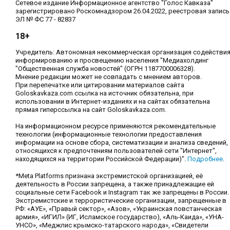
Сетевое издание Информационное агентство "Голос Кавказа"
зарегистрировано Роскомнадзором 26.04.2022, реестровая запись
ЭЛ № ФС 77 - 82837
18+
Учредитель: Автономная некоммерческая организация содействи
информированию и просвещению населения "Медиахолдинг
"Общественная служба новостей" (ОГРН 1187700006328).
Мнение редакции может не совпадать с мнением авторов.
При перепечатке или цитировании материалов сайта
Goloskavkaza.com ссылка на источник обязательна, при
использовании в Интернет-изданиях и на сайтах обязательна
прямая гиперссылка на сайт Goloskavkaza.com.
На информационном ресурсе применяются рекомендательные
технологии (информационные технологии предоставления
информации на основе сбора, систематизации и анализа сведений,
относящихся к предпочтениям пользователей сети "Интернет",
находящихся на территории Российской Федерации)".
Подробнее
.
*Meta Platforms признана экстремистской организацией, её
деятельность в России запрещена, а также принадлежащие ей
социальные сети Facebook и Instagram так же запрещены в России.
Экстремистские и террористические организации, запрещенные в
РФ: «АУЕ», «Правый сектор», «Азов», «Украинская повстанческая
армия», «ИГИЛ» (ИГ, Исламское государство), «Аль-Каида», «УНА-
УНСО», «Меджлис крымско-татарского народа», «Свидетели