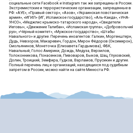
социальные сети Facebook и Instagram так же запрещены в России.
Экстремистские и террористические организации, запрещенные в
РФ: «АУЕ», «Правый сектор», «Азов», «Украинская повстанческая
армия», «ИГИЛ» (ИГ, Исламское государство), «Аль-Каида», «УНА-
УНСО», «Меджлис крымско-татарского народа», «Свидетели
Иеговы», «Движение Талибан», «Исламская группа», «Добровольчи
рух», «Чёрный комитет», «Мужское государство», «Штабы
Навального» и другие. Перечень иноагентов: Галкин, Моргенштерн,
Дудь, Невзоров, Макаревич, Гордон, Мирон Фёдоров (Оксимирон),
Смольянинов, Монеточка (Елизавета Гардымова), ФБК,
Навальный, Голос Америки, Дождь, Медуза, Верзилов,
Толоконникова, Понасенков, Пивоваров, Быков, Шац, Глуховский,
Долин, Троицкий, Земфира, Гудков, Варламов, Прусикин и другие.
Полный перечень лиц и организаций, находящихся под судебным
запретом в России, можно найти на сайте Минюста РФ.