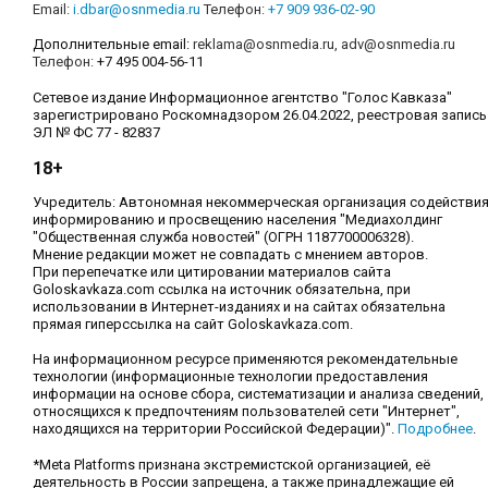
Email:
i.dbar@osnmedia.ru
Телефон:
+7 909 936-02-90
Дополнительные email:
reklama@osnmedia.ru
,
adv@osnmedia.ru
Телефон:
+7 495 004-56-11
Сетевое издание Информационное агентство "Голос Кавказа"
зарегистрировано Роскомнадзором 26.04.2022, реестровая запись
ЭЛ № ФС 77 - 82837
18+
Учредитель: Автономная некоммерческая организация содействи
информированию и просвещению населения "Медиахолдинг
"Общественная служба новостей" (ОГРН 1187700006328).
Мнение редакции может не совпадать с мнением авторов.
При перепечатке или цитировании материалов сайта
Goloskavkaza.com ссылка на источник обязательна, при
использовании в Интернет-изданиях и на сайтах обязательна
прямая гиперссылка на сайт Goloskavkaza.com.
На информационном ресурсе применяются рекомендательные
технологии (информационные технологии предоставления
информации на основе сбора, систематизации и анализа сведений,
относящихся к предпочтениям пользователей сети "Интернет",
находящихся на территории Российской Федерации)".
Подробнее
.
*Meta Platforms признана экстремистской организацией, её
деятельность в России запрещена, а также принадлежащие ей