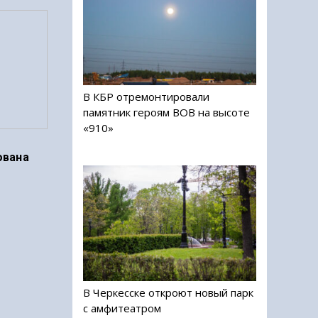
В КБР отремонтировали
памятник героям ВОВ на высоте
«910»
ована
В Черкесске откроют новый парк
с амфитеатром