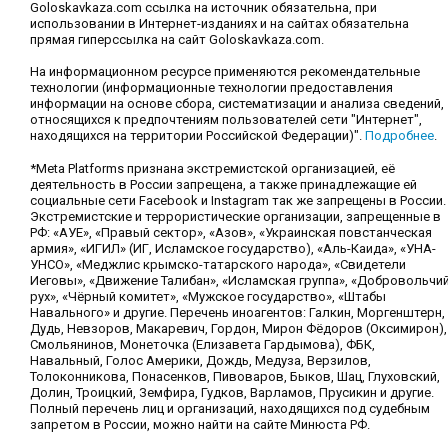
Goloskavkaza.com ссылка на источник обязательна, при
использовании в Интернет-изданиях и на сайтах обязательна
прямая гиперссылка на сайт Goloskavkaza.com.
На информационном ресурсе применяются рекомендательные
технологии (информационные технологии предоставления
информации на основе сбора, систематизации и анализа сведений,
относящихся к предпочтениям пользователей сети "Интернет",
находящихся на территории Российской Федерации)".
Подробнее
.
*Meta Platforms признана экстремистской организацией, её
деятельность в России запрещена, а также принадлежащие ей
социальные сети Facebook и Instagram так же запрещены в России.
Экстремистские и террористические организации, запрещенные в
РФ: «АУЕ», «Правый сектор», «Азов», «Украинская повстанческая
армия», «ИГИЛ» (ИГ, Исламское государство), «Аль-Каида», «УНА-
УНСО», «Меджлис крымско-татарского народа», «Свидетели
Иеговы», «Движение Талибан», «Исламская группа», «Добровольчи
рух», «Чёрный комитет», «Мужское государство», «Штабы
Навального» и другие. Перечень иноагентов: Галкин, Моргенштерн,
Дудь, Невзоров, Макаревич, Гордон, Мирон Фёдоров (Оксимирон),
Смольянинов, Монеточка (Елизавета Гардымова), ФБК,
Навальный, Голос Америки, Дождь, Медуза, Верзилов,
Толоконникова, Понасенков, Пивоваров, Быков, Шац, Глуховский,
Долин, Троицкий, Земфира, Гудков, Варламов, Прусикин и другие.
Полный перечень лиц и организаций, находящихся под судебным
запретом в России, можно найти на сайте Минюста РФ.