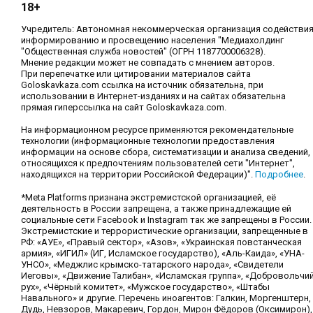
18+
Учредитель: Автономная некоммерческая организация содействи
информированию и просвещению населения "Медиахолдинг
"Общественная служба новостей" (ОГРН 1187700006328).
Мнение редакции может не совпадать с мнением авторов.
При перепечатке или цитировании материалов сайта
Goloskavkaza.com ссылка на источник обязательна, при
использовании в Интернет-изданиях и на сайтах обязательна
прямая гиперссылка на сайт Goloskavkaza.com.
На информационном ресурсе применяются рекомендательные
технологии (информационные технологии предоставления
информации на основе сбора, систематизации и анализа сведений,
относящихся к предпочтениям пользователей сети "Интернет",
находящихся на территории Российской Федерации)".
Подробнее
.
*Meta Platforms признана экстремистской организацией, её
деятельность в России запрещена, а также принадлежащие ей
социальные сети Facebook и Instagram так же запрещены в России.
Экстремистские и террористические организации, запрещенные в
РФ: «АУЕ», «Правый сектор», «Азов», «Украинская повстанческая
армия», «ИГИЛ» (ИГ, Исламское государство), «Аль-Каида», «УНА-
УНСО», «Меджлис крымско-татарского народа», «Свидетели
Иеговы», «Движение Талибан», «Исламская группа», «Добровольчи
рух», «Чёрный комитет», «Мужское государство», «Штабы
Навального» и другие. Перечень иноагентов: Галкин, Моргенштерн,
Дудь, Невзоров, Макаревич, Гордон, Мирон Фёдоров (Оксимирон),