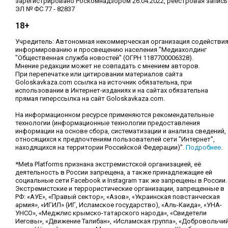
зарегистрировано Роскомнадзором 26.04.2022, реестровая запись
ЭЛ № ФС 77 - 82837
18+
Учредитель: Автономная некоммерческая организация содействи
информированию и просвещению населения "Медиахолдинг
"Общественная служба новостей" (ОГРН 1187700006328).
Мнение редакции может не совпадать с мнением авторов.
При перепечатке или цитировании материалов сайта
Goloskavkaza.com ссылка на источник обязательна, при
использовании в Интернет-изданиях и на сайтах обязательна
прямая гиперссылка на сайт Goloskavkaza.com.
На информационном ресурсе применяются рекомендательные
технологии (информационные технологии предоставления
информации на основе сбора, систематизации и анализа сведений,
относящихся к предпочтениям пользователей сети "Интернет",
находящихся на территории Российской Федерации)".
Подробнее
.
*Meta Platforms признана экстремистской организацией, её
деятельность в России запрещена, а также принадлежащие ей
социальные сети Facebook и Instagram так же запрещены в России.
Экстремистские и террористические организации, запрещенные в
РФ: «АУЕ», «Правый сектор», «Азов», «Украинская повстанческая
армия», «ИГИЛ» (ИГ, Исламское государство), «Аль-Каида», «УНА-
УНСО», «Меджлис крымско-татарского народа», «Свидетели
Иеговы», «Движение Талибан», «Исламская группа», «Добровольчи