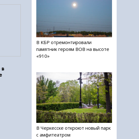
В КБР отремонтировали
памятник героям ВОВ на высоте
«910»
 в
е
В Черкесске откроют новый парк
с амфитеатром