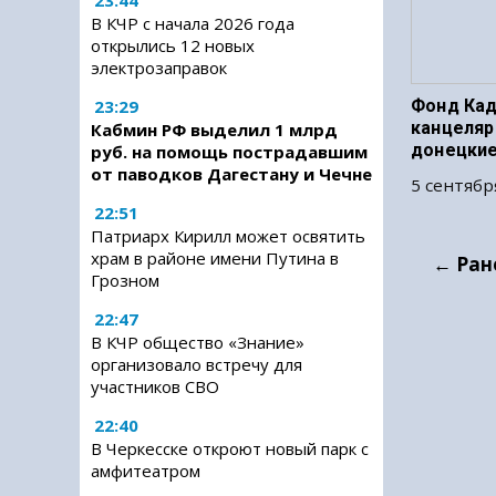
23:44
В КЧР с начала 2026 года
открылись 12 новых
электрозаправок
23:29
Фонд Кад
канцеляр
Кабмин РФ выделил 1 млрд
донецки
руб. на помощь пострадавшим
от паводков Дагестану и Чечне
5 сентябр
22:51
Патриарх Кирилл может освятить
храм в районе имени Путина в
← Ран
Грозном
22:47
В КЧР общество «Знание»
организовало встречу для
участников СВО
22:40
В Черкесске откроют новый парк с
амфитеатром