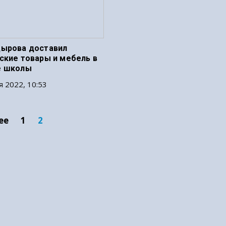
ырова доставил
ские товары и мебель в
е школы
я 2022, 10:53
ее
1
2