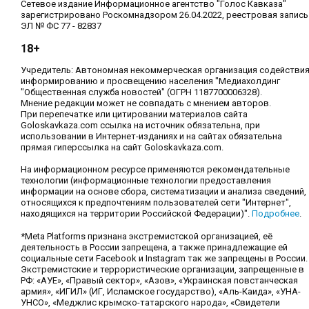
Сетевое издание Информационное агентство "Голос Кавказа"
зарегистрировано Роскомнадзором 26.04.2022, реестровая запись
ЭЛ № ФС 77 - 82837
18+
Учредитель: Автономная некоммерческая организация содействи
информированию и просвещению населения "Медиахолдинг
"Общественная служба новостей" (ОГРН 1187700006328).
Мнение редакции может не совпадать с мнением авторов.
При перепечатке или цитировании материалов сайта
Goloskavkaza.com ссылка на источник обязательна, при
использовании в Интернет-изданиях и на сайтах обязательна
прямая гиперссылка на сайт Goloskavkaza.com.
На информационном ресурсе применяются рекомендательные
технологии (информационные технологии предоставления
информации на основе сбора, систематизации и анализа сведений,
относящихся к предпочтениям пользователей сети "Интернет",
находящихся на территории Российской Федерации)".
Подробнее
.
*Meta Platforms признана экстремистской организацией, её
деятельность в России запрещена, а также принадлежащие ей
социальные сети Facebook и Instagram так же запрещены в России.
Экстремистские и террористические организации, запрещенные в
РФ: «АУЕ», «Правый сектор», «Азов», «Украинская повстанческая
армия», «ИГИЛ» (ИГ, Исламское государство), «Аль-Каида», «УНА-
УНСО», «Меджлис крымско-татарского народа», «Свидетели