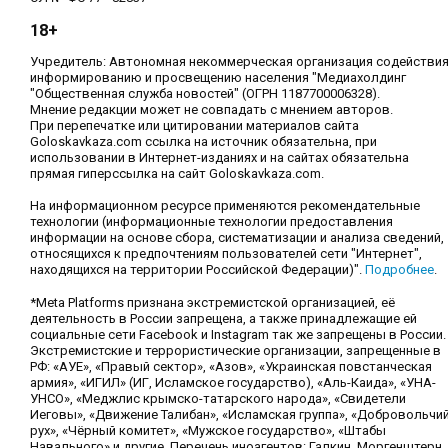
18+
Учредитель: Автономная некоммерческая организация содействи
информированию и просвещению населения "Медиахолдинг
"Общественная служба новостей" (ОГРН 1187700006328).
Мнение редакции может не совпадать с мнением авторов.
При перепечатке или цитировании материалов сайта
Goloskavkaza.com ссылка на источник обязательна, при
использовании в Интернет-изданиях и на сайтах обязательна
прямая гиперссылка на сайт Goloskavkaza.com.
На информационном ресурсе применяются рекомендательные
технологии (информационные технологии предоставления
информации на основе сбора, систематизации и анализа сведений,
относящихся к предпочтениям пользователей сети "Интернет",
находящихся на территории Российской Федерации)".
Подробнее
.
*Meta Platforms признана экстремистской организацией, её
деятельность в России запрещена, а также принадлежащие ей
социальные сети Facebook и Instagram так же запрещены в России.
Экстремистские и террористические организации, запрещенные в
РФ: «АУЕ», «Правый сектор», «Азов», «Украинская повстанческая
армия», «ИГИЛ» (ИГ, Исламское государство), «Аль-Каида», «УНА-
УНСО», «Меджлис крымско-татарского народа», «Свидетели
Иеговы», «Движение Талибан», «Исламская группа», «Добровольчи
рух», «Чёрный комитет», «Мужское государство», «Штабы
Навального» и другие. Перечень иноагентов: Галкин, Моргенштерн,