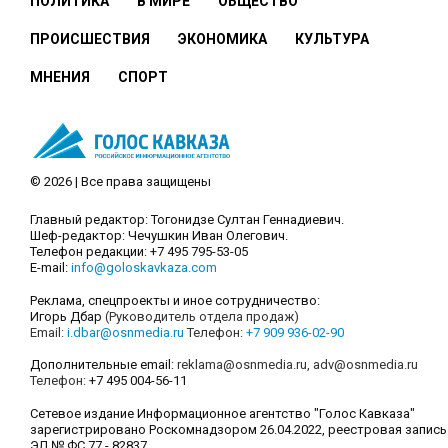
ПОЛИТИКА
В МИРЕ
ОБЩЕСТВО
ПРОИСШЕСТВИЯ
ЭКОНОМИКА
КУЛЬТУРА
МНЕНИЯ
СПОРТ
© 2026 | Все права защищены
Главный редактор: Тогонидзе Султан Геннадиевич.
Шеф-редактор: Чечушкин Иван Олегович.
Телефон редакции: +7 495 795-53-05
E-mail:
info@goloskavkaza.com
Реклама, спецпроекты и иное сотрудничество:
Игорь Дбар
(Руководитель отдела продаж)
Email:
i.dbar@osnmedia.ru
Телефон:
+7 909 936-02-90
Дополнительные email:
reklama@osnmedia.ru
,
adv@osnmedia.ru
Телефон:
+7 495 004-56-11
Сетевое издание Информационное агентство "Голос Кавказа"
зарегистрировано Роскомнадзором 26.04.2022, реестровая запись
ЭЛ № ФС 77 - 82837