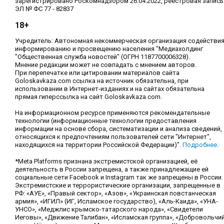
зарегистрировано Роскомнадзором 26.04.2022, реестровая запись
ЭЛ № ФС 77 - 82837
18+
Учредитель: Автономная некоммерческая организация содействи
информированию и просвещению населения "Медиахолдинг
"Общественная служба новостей" (ОГРН 1187700006328).
Мнение редакции может не совпадать с мнением авторов.
При перепечатке или цитировании материалов сайта
Goloskavkaza.com ссылка на источник обязательна, при
использовании в Интернет-изданиях и на сайтах обязательна
прямая гиперссылка на сайт Goloskavkaza.com.
На информационном ресурсе применяются рекомендательные
технологии (информационные технологии предоставления
информации на основе сбора, систематизации и анализа сведений,
относящихся к предпочтениям пользователей сети "Интернет",
находящихся на территории Российской Федерации)".
Подробнее
.
*Meta Platforms признана экстремистской организацией, её
деятельность в России запрещена, а также принадлежащие ей
социальные сети Facebook и Instagram так же запрещены в России.
Экстремистские и террористические организации, запрещенные в
РФ: «АУЕ», «Правый сектор», «Азов», «Украинская повстанческая
армия», «ИГИЛ» (ИГ, Исламское государство), «Аль-Каида», «УНА-
УНСО», «Меджлис крымско-татарского народа», «Свидетели
Иеговы», «Движение Талибан», «Исламская группа», «Добровольчи